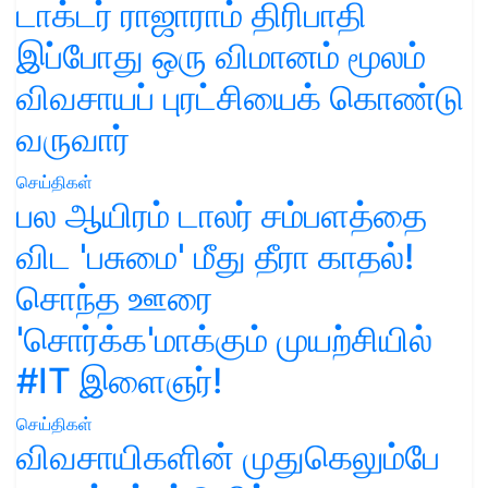
டாக்டர் ராஜாராம் திரிபாதி
இப்போது ஒரு விமானம் மூலம்
விவசாயப் புரட்சியைக் கொண்டு
வருவார்
செய்திகள்
பல ஆயிரம் டாலர் சம்பளத்தை
விட 'பசுமை' மீது தீரா காதல்!
சொந்த ஊரை
'சொர்க்க'மாக்கும் முயற்சியில்
#IT இளைஞர்!
செய்திகள்
விவசாயிகளின் முதுகெலும்பே