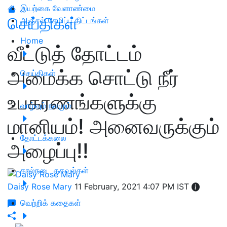
இயற்கை வேளாண்மை
செய்திகள்
அஞ்சல் சேமிப்பு திட்டங்கள்
Home
வீட்டுத் தோட்டம்
அமைக்க சொட்டு நீர்
செய்திகள்
உபகரணங்களுக்கு
வாழ்வும் நலமும்
மானியம்! அனைவருக்கும்
தோட்டக்கலை
அழைப்பு!!
கால்நடை தகவல்கள்
Daisy Rose Mary
11 February, 2021 4:07 PM IST
வெற்றிக் கதைகள்