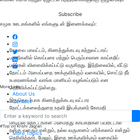
Subscribe
சமூக ஊடகங்களில் எங்களுடன் இணைக்கவும்:
கோவை மாவட்டம், கிணத்துக்கடவு சுற்றுவட்டாரப்
பகுதிகளில் கொப்பரை மற்றும் பெரும்பாலான காய்கறிப்
பயிர்கள் விளைவிக்கப்பட்டு வருகிறது. இந்நிலையில், வீட்டு
தோட்டம் அமைப்பதை ஊக்குவிக்கும் வகையில், சொட்டு நீர்
உபகரணங்கள் வாங்க மானியம் வழங்கப்படும் என
More Links
தெரிவிக்கப்பட்டுள்ளது.
About Us
இதுதொடர்பாக கிணத்துக்கடவு வட்டார
Contact
தோட்டக்கலைத்துறை உதவி இயக்குனர் கோமதி
கூறுகையில், வீடுகளில் உள்ள காலியிடங்கள் மற்றும்
மாடியில் தோட்டங்கள் அமைத்து காய்கறிகள் பயிரிட்டால்
#Top on Krishi Jagran
நன்கு வளரும் என்றும், நல்ல வருமானம் பார்க்கலாம் என்றும்
More Topics
தெரிவித்தார். மேலும், இதை ஊக்குவிக்கும் வகையில்