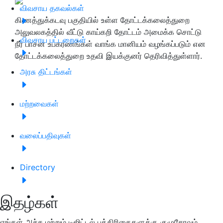
விவசாய தகவல்கள்
கிணத்துக்கடவு பகுதியில் உள்ள தோட்டக்கலைத்துறை
அலுவலகத்தில் வீட்டு காய்கறி தோட்டம் அமைக்க சொட்டு
விவசாய பட்டறைகள்
நீர் பாசன உபகரணங்கள் வாங்க மானியம் வழங்கப்படும் என
தோட்டக்கலைத்துறை உதவி இயக்குனர் தெரிவித்துள்ளார்.
அரசு திட்டங்கள்
மற்றவைகள்
வலைப்பதிவுகள்
Directory
இதழ்கள்
எங்கள் அச்சு மற்றும் டிஜிட்டல் பத்திரிகைகளுக்கு குழுசேரவும்