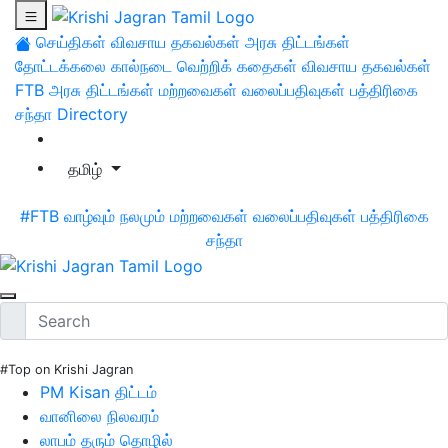
செய்திகள்
விவசாய தகவல்கள்
அரசு திட்டங்கள்
தோட்டக்கலை
கால்நடை
வெற்றிக் கதைகள்
விவசாய தகவல்கள்
FTB
அரசு திட்டங்கள்
மற்றவைகள்
வலைப்பதிவுகள்
பத்திரிகை
சந்தா
Directory
தமிழ்
#FTB
வாழ்வும் நலமும்
மற்றவைகள்
வலைப்பதிவுகள்
பத்திரிகை
சந்தா
#Top on Krishi Jagran
PM Kisan திட்டம்
வானிலை நிலவரம்
லாபம் தரும் தொழில்