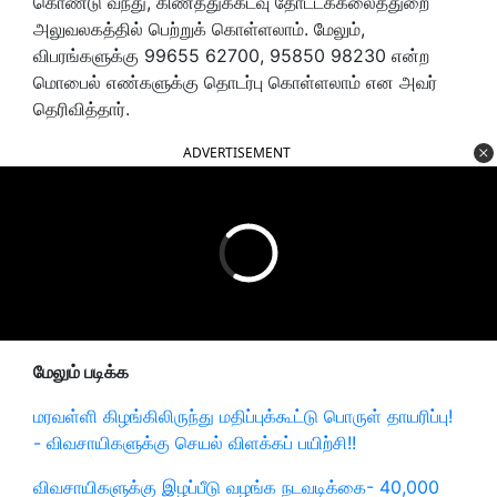
கொண்டு வந்து, கிணத்துக்கடவு தோட்டக்கலைத்துறை
அலுவலகத்தில் பெற்றுக் கொள்ளலாம். மேலும்,
விபரங்களுக்கு 99655 62700, 95850 98230 என்ற
மொபைல் எண்களுக்கு தொடர்பு கொள்ளலாம் என அவர்
தெரிவித்தார்.
ADVERTISEMENT
மேலும் படிக்க
மரவள்ளி கிழங்கிலிருந்து மதிப்புக்கூட்டு பொருள் தாயரிப்பு!
- விவசாயிகளுக்கு செயல் விளக்கப் பயிற்சி!!
விவசாயிகளுக்கு இழப்பீடு வழங்க நடவடிக்கை- 40,000