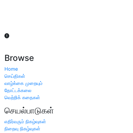
விவசாயிகள் நலன் கருதி சாகுபடி தொடர்பான சந்தேகம்
ஏற்பட்டால் வேளாண் விஞ்ஞானிகளை அணுகலாம்: தமிழக அரசு
அறிவிப்பு
Browse
Home
செய்திகள்
வாழ்க்கை முறையும்
தோட்டக்கலை
வெற்றிக் கதைகள்
செயல்பாடுகள்
எதிர்வரும் நிகழ்வுகள்
நிறைவு நிகழ்வுகள்