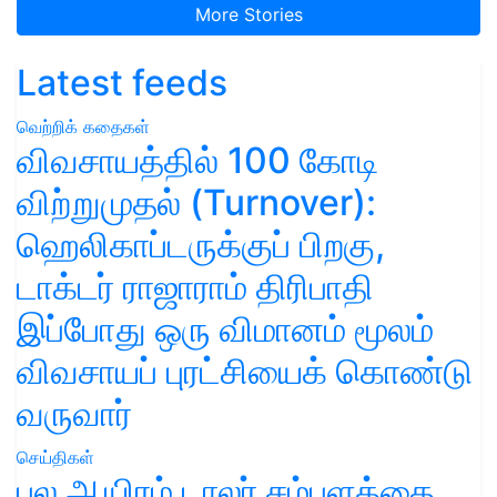
More Stories
Latest feeds
வெற்றிக் கதைகள்
விவசாயத்தில் 100 கோடி
விற்றுமுதல் (Turnover):
ஹெலிகாப்டருக்குப் பிறகு,
டாக்டர் ராஜாராம் திரிபாதி
இப்போது ஒரு விமானம் மூலம்
விவசாயப் புரட்சியைக் கொண்டு
வருவார்
செய்திகள்
பல ஆயிரம் டாலர் சம்பளத்தை