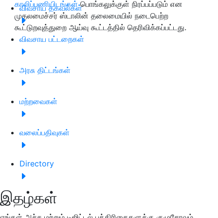
காலிப்பணியிடங்கள்
பொங்கலுக்குள் நிரப்பப்படும் என
விவசாய தகவல்கள்
முதலமைச்சர் ஸ்டாலின் தலைமையில் நடைபெற்ற
கூட்டுறவுத்துறை ஆய்வு கூட்டத்தில் தெரிவிக்கப்பட்டது.
விவசாய பட்டறைகள்
அரசு திட்டங்கள்
மற்றவைகள்
வலைப்பதிவுகள்
Directory
இதழ்கள்
எங்கள் அச்சு மற்றும் டிஜிட்டல் பத்திரிகைகளுக்கு குழுசேரவும்