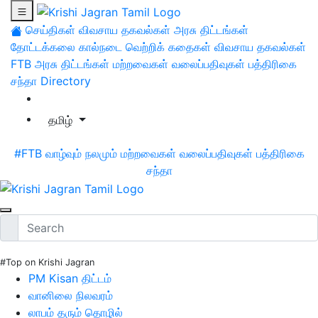
செய்திகள்
விவசாய தகவல்கள்
அரசு திட்டங்கள்
தோட்டக்கலை
கால்நடை
வெற்றிக் கதைகள்
விவசாய தகவல்கள்
FTB
அரசு திட்டங்கள்
மற்றவைகள்
வலைப்பதிவுகள்
பத்திரிகை
சந்தா
Directory
தமிழ்
#FTB
வாழ்வும் நலமும்
மற்றவைகள்
வலைப்பதிவுகள்
பத்திரிகை
சந்தா
#Top on Krishi Jagran
PM Kisan திட்டம்
வானிலை நிலவரம்
லாபம் தரும் தொழில்