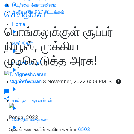
இயற்கை வேளாண்மை
செய்திகள்
அஞ்சல் சேமிப்பு திட்டங்கள்
Home
பொங்கலுக்குள் சூப்பர்
நியூஸ், முக்கிய
செய்திகள்
முடிவெடுத்த அரசு!
வாழ்வும் நலமும்
T. Vigneshwaran
தோட்டக்கலை
8 November, 2022 6:09 PM IST
கால்நடை தகவல்கள்
Pongal 2023
வெற்றிக் கதைகள்
ரேஷன் கடைகளில் காலியாக உள்ள
6503