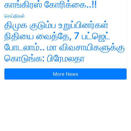
காங்கிரஸ் கோரிக்கை..!!
செய்திகள்
திமுக குடும்ப உறுப்பினர்கள்
நிதியை வைத்தே, 7 பட்ஜெட்
போடலாம்.. மா விவசாயிகளுக்கு
கொடுங்க: பிரேமலதா
More News