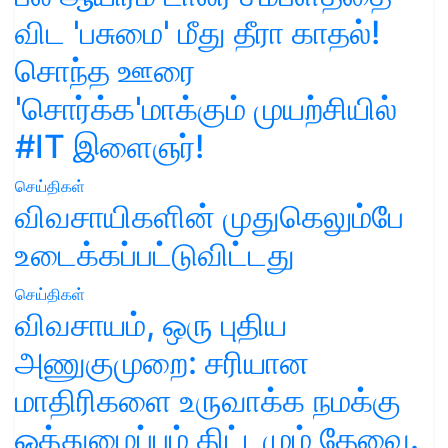
விட 'பசுமை' மீது தீரா காதல்!
சொந்த ஊரை
'சொர்க்க'மாக்கும் முயற்சியில்
#IT இளைஞர்!
செய்திகள்
விவசாயிகளின் முதுகெலும்பே
உடைக்கப்பட்டுவிட்டது
செய்திகள்
விவசாயம், ஒரு புதிய
அணுகுமுறை: சரியான
மாதிரிகளை உருவாக்க நமக்கு
ஒத்துழைப்பும் திட்டமும் தேவை.