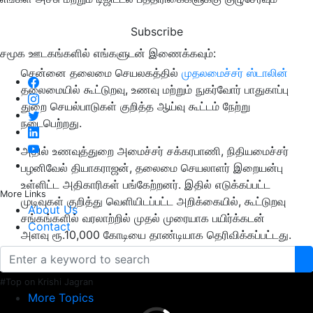
Subscribe
சமூக ஊடகங்களில் எங்களுடன் இணைக்கவும்:
சென்னை தலைமை செயலகத்தில்
முதலமைச்சர் ஸ்டாலின்
தலைமையில் கூட்டுறவு, உணவு மற்றும் நுகர்வோர் பாதுகாப்பு
துறை செயல்பாடுகள் குறித்த ஆய்வு கூட்டம் நேற்று
நடைபெற்றது.
அதில் உணவுத்துறை அமைச்சர் சக்கரபாணி, நிதியமைச்சர்
பழனிவேல் தியாகராஜன், தலைமை செயலாளர் இறையன்பு
உள்ளிட்ட அதிகாரிகள் பங்கேற்றனர். இதில் எடுக்கப்பட்ட
More Links
முடிவுகள் குறித்து வெளியிடப்பட்ட அறிக்கையில், கூட்டுறவு
About Us
சங்கங்களில் வரலாற்றில் முதல் முரையாக பயிர்க்கடன்
Contact
அளவு ரூ.10,000 கோடியை தாண்டியாக தெரிவிக்கப்பட்டது.
ADVERTISEMENT
#Top on Krishi Jagran
More Topics