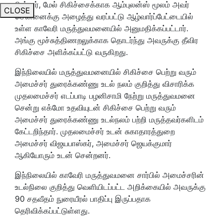
பின்னர், மேல் சிகிச்சைக்காக ஆம்புலன்ஸ் மூலம் அவர்
CLOSE
சென்னைக்கு அழைத்து வரப்பட்டு ஆழ்வார்ப்பேட்டையில்
உள்ள காவேரி மருத்துவமனையில் அனுமதிக்கப்பட்டார்.
அங்கு மூச்சுத்திணறலுக்காக தொடர்ந்து அவருக்கு தீவிர
சிகிச்சை அளிக்கப்பட்டு வருகிறது.
இந்நிலையில் மருத்துவமனையில் சிகிச்சை பெற்று வரும்
அமைச்சர் துரைக்கண்ணு உடல் நலம் குறித்து விசாரிக்க
முதலமைச்சர் எடப்பாடி பழனிசாமி நேற்று மருத்துவமனை
சென்று எக்மோ உதவியுடன் சிகிச்சை பெற்று வரும்
அமைச்சர் துரைக்கண்ணு உடல்நலம் பற்றி மருத்தவர்களிடம்
கேட்டறிந்தார். முதலமைச்சர் உடன் சுகாதாரத்துறை
அமைச்சர் விஜயபாஸ்கர், அமைச்சர் ஜெயக்குமார்
ஆகியோரும் உடன் சென்றனர்.
இந்நிலையில் காவேரி மருத்துவமனை சார்பில் அமைச்சரின்
உடல்நிலை குறித்து வெளியிடப்பட்ட அறிக்கையில் அவருக்கு
90 சதவீதம் நுரையீரல் பாதிப்பு இருப்பதாக
தெரிவிக்கப்பட்டுள்ளது.