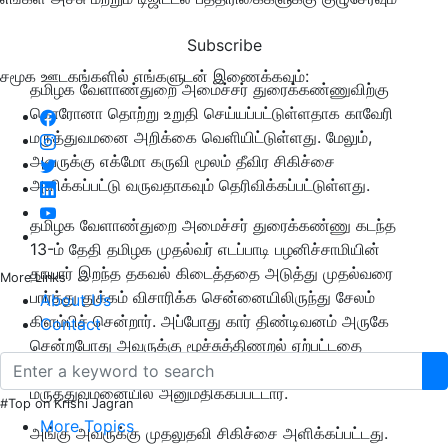
Subscribe
சமூக ஊடகங்களில் எங்களுடன் இணைக்கவும்:
தமிழக வேளாண்துறை அமைச்சர் துரைக்கண்ணுவிற்கு
கொரோனா தொற்று உறுதி செய்யப்பட்டுள்ளதாக காவேரி
மருத்துவமனை அறிக்கை வெளியிட்டுள்ளது. மேலும்,
அவருக்கு எக்மோ கருவி மூலம் தீவிர சிகிச்சை
அளிக்கப்பட்டு வருவதாகவும் தெரிவிக்கப்பட்டுள்ளது.
தமிழக வேளாண்துறை அமைச்சர் துரைக்கண்ணு கடந்த
13-ம் தேதி தமிழக முதல்வர் எடப்பாடி பழனிச்சாமியின்
தாயார் இறந்த தகவல் கிடைத்ததை அடுத்து முதல்வரை
More Links
பார்த்து துக்கம் விசாரிக்க சென்னையிலிருந்து சேலம்
About Us
கிளம்பிச் சென்றார். அப்போது கார் திண்டிவனம் அருகே
Contact
சென்றபோது அவருக்கு மூச்சுத்திணறல் ஏற்பட்டதை
அடுத்து விழுப்புரம் அரசு மருத்துவக் கல்லூரி
மருத்துவமனையில் அனுமதிக்கப்பட்டார்.
#Top on Krishi Jagran
More Topics
அங்கு அவருக்கு முதலுதவி சிகிச்சை அளிக்கப்பட்டது.