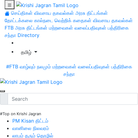
செய்திகள்
விவசாய தகவல்கள்
அரசு திட்டங்கள்
தோட்டக்கலை
கால்நடை
வெற்றிக் கதைகள்
விவசாய தகவல்கள்
FTB
அரசு திட்டங்கள்
மற்றவைகள்
வலைப்பதிவுகள்
பத்திரிகை
சந்தா
Directory
தமிழ்
#FTB
வாழ்வும் நலமும்
மற்றவைகள்
வலைப்பதிவுகள்
பத்திரிகை
சந்தா
#Top on Krishi Jagran
PM Kisan திட்டம்
வானிலை நிலவரம்
லாபம் தரும் தொழில்