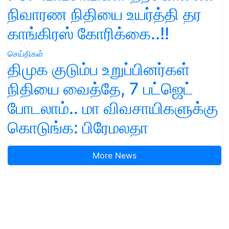
நிவாரண நிதியை உயர்த்தி தர
காங்கிரஸ் கோரிக்கை..!!
செய்திகள்
திமுக குடும்ப உறுப்பினர்கள்
நிதியை வைத்தே, 7 பட்ஜெட்
போடலாம்.. மா விவசாயிகளுக்கு
கொடுங்க: பிரேமலதா
More News