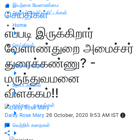
இயற்கை வேளாண்மை
செய்திகள்
அஞ்சல் சேமிப்பு திட்டங்கள்
Home
எப்படி இருக்கிறார்
வேளாண்துறை அமைச்சர்
செய்திகள்
துரைக்கண்ணு? -
வாழ்வும் நலமும்
மருந்துவமனை
தோட்டக்கலை
விளக்கம்!!
கால்நடை தகவல்கள்
Daisy Rose Mary
26 October, 2020 9:53 AM IST
வெற்றிக் கதைகள்