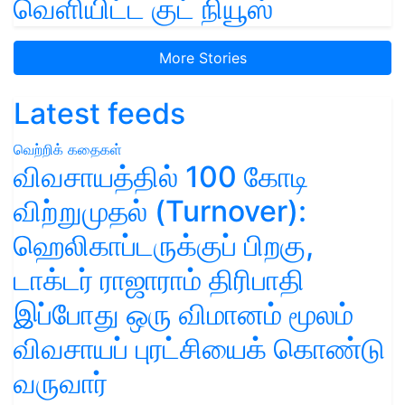
வெளியிட்ட குட் நியூஸ்
More Stories
Latest feeds
வெற்றிக் கதைகள்
விவசாயத்தில் 100 கோடி
விற்றுமுதல் (Turnover):
ஹெலிகாப்டருக்குப் பிறகு,
டாக்டர் ராஜாராம் திரிபாதி
இப்போது ஒரு விமானம் மூலம்
விவசாயப் புரட்சியைக் கொண்டு
வருவார்