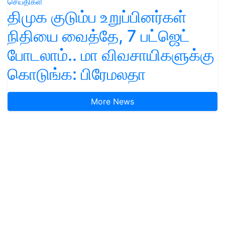
செய்திகள்
திமுக குடும்ப உறுப்பினர்கள்
நிதியை வைத்தே, 7 பட்ஜெட்
போடலாம்.. மா விவசாயிகளுக்கு
கொடுங்க: பிரேமலதா
More News