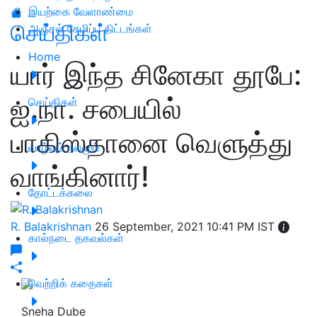
இயற்கை வேளாண்மை
செய்திகள்
அஞ்சல் சேமிப்பு திட்டங்கள்
Home
யார் இந்த சினேகா தூபே:
ஐ.நா. சபையில்
செய்திகள்
பாகிஸ்தானை வெளுத்து
வாழ்வும் நலமும்
வாங்கினார்!
தோட்டக்கலை
R. Balakrishnan
26 September, 2021 10:41 PM IST
கால்நடை தகவல்கள்
வெற்றிக் கதைகள்
Sneha Dube