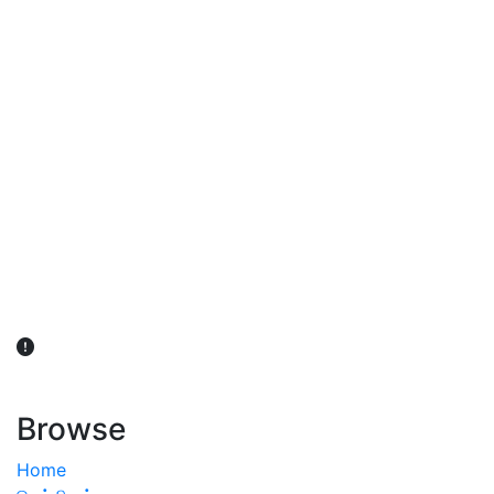
விவசாயிகள் நலன் கருதி சாகுபடி தொடர்பான சந்தேகம்
ஏற்பட்டால் வேளாண் விஞ்ஞானிகளை அணுகலாம்: தமிழக அரசு
அறிவிப்பு
Browse
Home