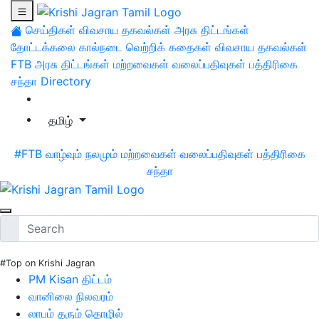
செய்திகள்
விவசாய தகவல்கள்
அரசு திட்டங்கள்
தோட்டக்கலை
கால்நடை
வெற்றிக் கதைகள்
விவசாய தகவல்கள்
FTB
அரசு திட்டங்கள்
மற்றவைகள்
வலைப்பதிவுகள்
பத்திரிகை
சந்தா
Directory
தமிழ்
#FTB
வாழ்வும் நலமும்
மற்றவைகள்
வலைப்பதிவுகள்
பத்திரிகை
சந்தா
#Top on Krishi Jagran
PM Kisan திட்டம்
வானிலை நிலவரம்
லாபம் தரும் தொழில்