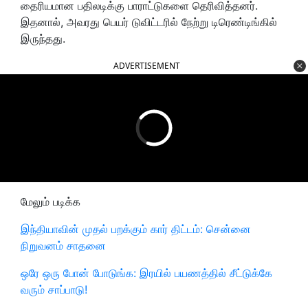
தைரியமான பதிலடிக்கு பாராட்டுகளை தெரிவித்தனர்.
இதனால், அவரது பெயர் டுவிட்டரில் நேற்று டிரெண்டிங்கில்
இருந்தது.
ADVERTISEMENT
மேலும் படிக்க
இந்தியாவின் முதல் பறக்கும் கார் திட்டம்: சென்னை
நிறுவனம் சாதனை
ஒரே ஒரு போன் போடுங்க: இரயில் பயணத்தில் சீட்டுக்கே
வரும் சாப்பாடு!