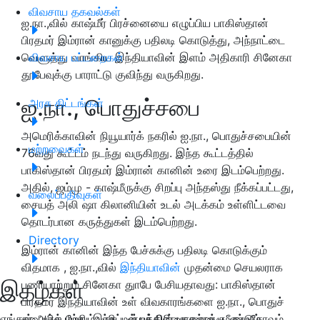
விவசாய தகவல்கள்
ஐ.நா.,வில் காஷ்மீர் பிரச்னையை எழுப்பிய பாகிஸ்தான்
பிரதமர் இம்ரான் கானுக்கு பதிலடி கொடுத்து, அந்நாட்டை
வெளுத்து வாங்கிய இந்தியாவின் இளம் அதிகாரி சினேகா
விவசாய பட்டறைகள்
தூபேவுக்கு பாராட்டு குவிந்து வருகிறது.
ஐ.நா., பொதுச்சபை
அரசு திட்டங்கள்
அமெரிக்காவின் நியூயார்க் நகரில் ஐ.நா., பொதுச்சபையின்
மற்றவைகள்
76வது கூட்டம் நடந்து வருகிறது. இந்த கூட்டத்தில்
பாகிஸ்தான் பிரதமர் இம்ரான் கானின் உரை இடம்பெற்றது.
அதில், ஜம்மு - காஷ்மீருக்கு சிறப்பு அந்தஸ்து நீக்கப்பட்டது,
வலைப்பதிவுகள்
சையத் அலி ஷா கிலானியின் உடல் அடக்கம் உள்ளிட்டவை
தொடர்பான கருத்துகள் இடம்பெற்றது.
Directory
இம்ரான் கானின் இந்த பேச்சுக்கு பதிலடி கொடுக்கும்
விதமாக , ஐ.நா.,வில்
இந்தியாவின்
முதன்மை செயலராக
இதழ்கள்
பணியாற்றும் சினேகா துாபே பேசியதாவது: பாகிஸ்தான்
பிரதமர் இந்தியாவின் உள் விவகாரங்களை ஐ.நா., பொதுச்
எங்கள் அச்சு மற்றும் டிஜிட்டல் பத்திரிகைகளுக்கு குழுசேரவும்
சபையில் பேசி, இந்த மன்றத்தின் மாண்பை மீண்டும்