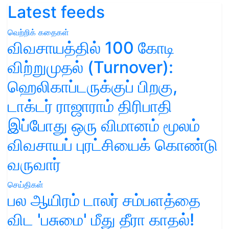
Latest feeds
வெற்றிக் கதைகள்
விவசாயத்தில் 100 கோடி
விற்றுமுதல் (Turnover):
ஹெலிகாப்டருக்குப் பிறகு,
டாக்டர் ராஜாராம் திரிபாதி
இப்போது ஒரு விமானம் மூலம்
விவசாயப் புரட்சியைக் கொண்டு
வருவார்
செய்திகள்
பல ஆயிரம் டாலர் சம்பளத்தை
விட 'பசுமை' மீது தீரா காதல்!