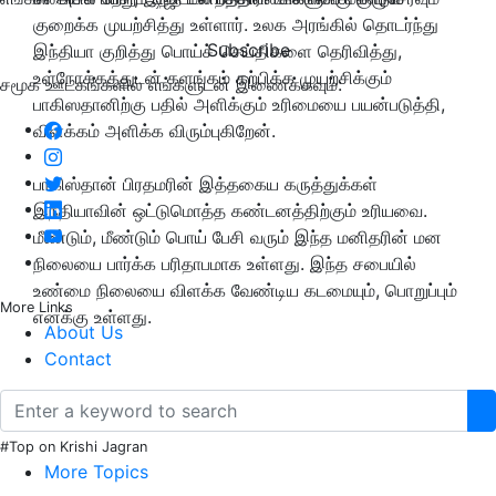
குறைக்க முயற்சித்து உள்ளார். உலக அரங்கில் தொடர்ந்து
Subscribe
இந்தியா குறித்து பொய்ச் செய்திகளை தெரிவித்து,
உள்நோக்கத்துடன் களங்கம் கற்பிக்க முயற்சிக்கும்
சமூக ஊடகங்களில் எங்களுடன் இணைக்கவும்:
பாகிஸதானிற்கு பதில் அளிக்கும் உரிமையை பயன்படுத்தி,
விளக்கம் அளிக்க விரும்புகிறேன்.
பாகிஸ்தான் பிரதமரின் இத்தகைய கருத்துக்கள்
இந்தியாவின் ஒட்டுமொத்த கண்டனத்திற்கும் உரியவை.
மீண்டும், மீண்டும் பொய் பேசி வரும் இந்த மனிதரின் மன
நிலையை பார்க்க பரிதாபமாக உள்ளது. இந்த சபையில்
உண்மை நிலையை விளக்க வேண்டிய கடமையும், பொறுப்பும்
More Links
எனக்கு உள்ளது.
About Us
Contact
#Top on Krishi Jagran
More Topics