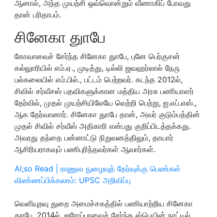
ஆனால், அந்த முயற்சி ஒவ்வொன்றும் வீணாகிப் போவது
தான் பரிதாபம்.
சினேகா துாபே
கோவாவைச் சேர்ந்த சினேகா துாபே, புனே பெர்குசன்
கல்லுாரியில் எம்.ஏ., முடித்து, டில்லி ஜவஹர்லால் நேரு
பல்கலையில் எம்.பில்., பட்டம் பெற்றவர். கடந்த 2012ல்,
சிவில் சர்வீசஸ் பதவிகளுக்கான மத்திய அரசு பணியாளர்
தேர்வில், முதல் முயற்சியிலேயே வெற்றி பெற்று, ஐ.எப்.எஸ்.,
ஆக தேர்வானார். சினேகா துாபே தான், அவர் குடும்பத்தின்
முதல் சிவில் சர்வீஸ் அதிகாரி என்பது குறிப்பிடத்தக்கது.
அவரது தந்தை பன்னாட்டு நிறுவனத்திலும், தாயார்
ஆசிரியராகவும் பணிபுரிந்தவர்கள் ஆவார்கள்.
Al;so Read | ராணுவ நுழைவுத் தேர்வுக்கு பெண்கள்
விண்ணப்பிக்கலாம்: UPSC அறிவிப்பு
வெளியுறவு துறை அமைச்சகத்தில் பணியாற்றிய சினேகா
துாபே, 2014ல், ஐரோப்பாவைச் சேர்ந்த ஸ்பெயின் நாட்டில்,