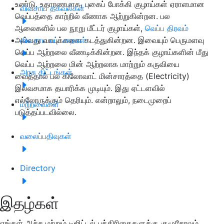
உண்டு. உதாரணமாக, புகைப் போக்கி குழாய்கள் ஏராளமான
விவசாய தகவல்கள்
வெப்பத்தை காற்றில் வீணாக ஆற்றுகின்றன. பல
ஆலைகளில் பல நூறு மீட்டர் குழாய்கள்,
வெப்ப திரவம்
அல்லது வாயுக்களை கடத்துகின்றன. இவையும் பெருமளவு
விவசாய பட்டறைகள்
வெப்ப ஆற்றலை வீணடிக்கின்றன. இந்தக் குழாய்களின் மீது
வெப்ப ஆற்றலை மின் ஆற்றலாக மாற்றும் கருவியை
அரசு திட்டங்கள்
வைத்தால் பல கிலோவாட் மின்சாரத்தை (Electricity)
இலவசமாக தயாரிக்க முடியும். இது ஏட்டளவில்
எல்லோருக்கும் தெரியும். என்றாலும், நடைமுறைப்
மற்றவைகள்
படுத்தப்படவில்லை.
வலைப்பதிவுகள்
Directory
இதழ்கள்
எங்கள் அச்சு மற்றும் டிஜிட்டல் பத்திரிகைகளுக்கு குழுசேரவும்