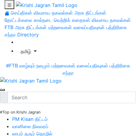
செய்திகள்
விவசாய தகவல்கள்
அரசு திட்டங்கள்
தோட்டக்கலை
கால்நடை
வெற்றிக் கதைகள்
விவசாய தகவல்கள்
FTB
அரசு திட்டங்கள்
மற்றவைகள்
வலைப்பதிவுகள்
பத்திரிகை
சந்தா
Directory
தமிழ்
#FTB
வாழ்வும் நலமும்
மற்றவைகள்
வலைப்பதிவுகள்
பத்திரிகை
சந்தா
#Top on Krishi Jagran
PM Kisan திட்டம்
வானிலை நிலவரம்
லாபம் தரும் தொழில்