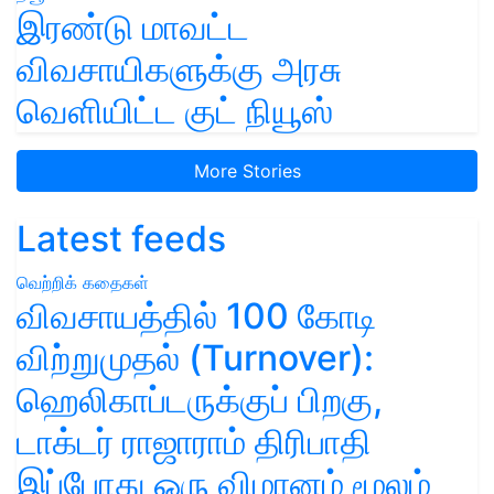
இரண்டு மாவட்ட
விவசாயிகளுக்கு அரசு
வெளியிட்ட குட் நியூஸ்
More Stories
Latest feeds
வெற்றிக் கதைகள்
விவசாயத்தில் 100 கோடி
விற்றுமுதல் (Turnover):
ஹெலிகாப்டருக்குப் பிறகு,
டாக்டர் ராஜாராம் திரிபாதி
இப்போது ஒரு விமானம் மூலம்