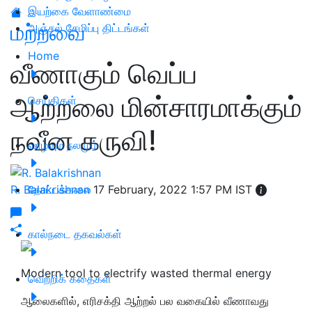
இயற்கை வேளாண்மை
மற்றவை
அஞ்சல் சேமிப்பு திட்டங்கள்
Home
வீணாகும் வெப்ப
ஆற்றலை மின்சாரமாக்கும்
செய்திகள்
நவீன கருவி!
வாழ்வும் நலமும்
R. Balakrishnan
தோட்டக்கலை
17 February, 2022 1:57 PM IST
கால்நடை தகவல்கள்
Modern tool to electrify wasted thermal energy
வெற்றிக் கதைகள்
ஆலைகளில், எரிசக்தி ஆற்றல் பல வகையில் வீணாவது