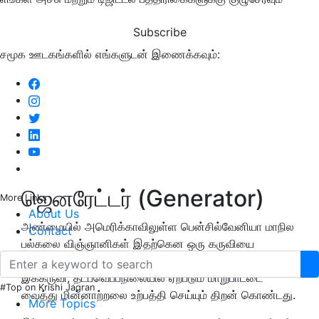
Subscribe
சமூக ஊடகங்களில் எங்களுடன் இணைக்கவும்:
ஜெனரேட்டர் (Generator)
More Links
About Us
அண்மையில் அமெரிக்காவிலுள்ள பென்சில்வேனியா மாநில
Contact
பல்கலை விஞ்ஞானிகள் இதற்கென ஒரு கருவியை
தயாரித்துள்ளனர். 'சீபெக் ஜெனரேட்டர்' எனப்படும்
இக்கருவி, தட்பவெப்பநிலையில் ஏற்படும் மாறுபாட்டை
#Top on Krishi Jagran
வைத்து மின்னாற்றலை உற்பத்தி செய்யும் திறன் கொண்டது.
More Topics