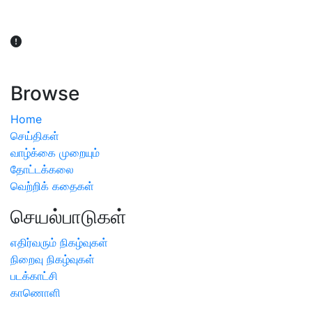
விவசாயிகள் நலன் கருதி சாகுபடி தொடர்பான சந்தேகம்
ஏற்பட்டால் வேளாண் விஞ்ஞானிகளை அணுகலாம்: தமிழக அரசு
அறிவிப்பு
Browse
Home
செய்திகள்
வாழ்க்கை முறையும்
தோட்டக்கலை
வெற்றிக் கதைகள்
செயல்பாடுகள்
எதிர்வரும் நிகழ்வுகள்
நிறைவு நிகழ்வுகள்
படக்காட்சி
காணொளி