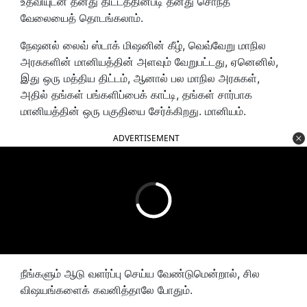
உதவியுடன் தனது திட்டத்தின்படி தனது சொந்த
வேலையைத் தொடங்கலாம்.
நேஷனல் லைவ் ஸ்டாக் மிஷனின் கீழ், வெவ்வேறு மாநில
அரசுகளின் மானியத்தின் அளவும் வேறுபட்டது, ஏனெனில்,
இது ஒரு மத்திய திட்டம், ஆனால் பல மாநில அரசுகள்,
அதில் தங்கள் பங்களிப்பைக் காட்டி, தங்கள் சார்பாக
மானியத்தின் ஒரு பகுதியை சேர்க்கிறது. மானியம்.
ADVERTISEMENT
நீங்களும் ஆடு வளர்ப்பு செய்ய வேண்டுமென்றால், சில
விஷயங்களைக் கவனித்தாலே போதும்.