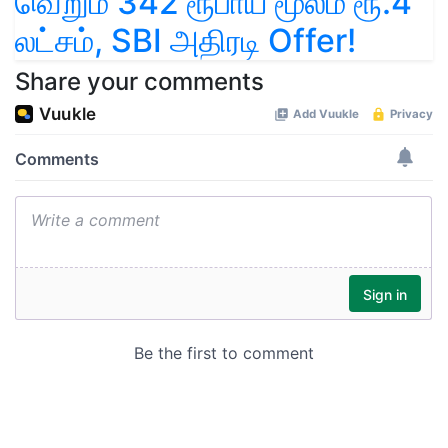
வெறும் 342 ரூபாய் மூலம் ரூ.4
லட்சம், SBI அதிரடி Offer!
Share your comments