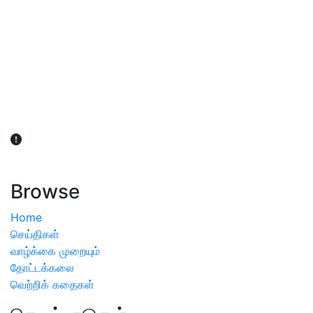
விவசாயிகள் நலன் கருதி சாகுபடி தொடர்பான சந்தேகம்
ஏற்பட்டால் வேளாண் விஞ்ஞானிகளை அணுகலாம்: தமிழக அரசு
அறிவிப்பு
Browse
Home
செய்திகள்
வாழ்க்கை முறையும்
தோட்டக்கலை
வெற்றிக் கதைகள்