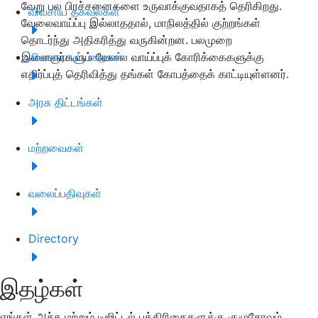
வேறு பல பிரச்சனைகளை உருவாக்குவதாகத் தெரிகிறது.
விவசாய தகவல்கள்
வேலைவாய்ப்பு இல்லாததால், மாநிலத்தில் குற்றங்கள்
தொடர்ந்து அதிகரித்து வருகின்றன. பலமுறை
இளைஞர்களும் வேலை வாய்ப்புக் கோரிக்கைகளுக்கு
விவசாய பட்டறைகள்
எதிர்ப்புத் தெரிவித்து தங்கள் கோபத்தைக் காட்டியுள்ளனர்.
அரசு திட்டங்கள்
மற்றவைகள்
வலைப்பதிவுகள்
Directory
இதழ்கள்
எங்கள் அச்சு மற்றும் டிஜிட்டல் பத்திரிகைகளுக்கு குழுசேரவும்