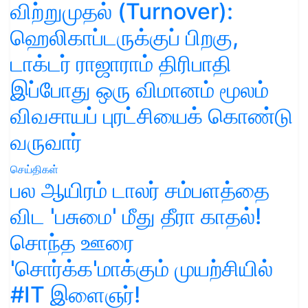
விற்றுமுதல் (Turnover):
ஹெலிகாப்டருக்குப் பிறகு,
டாக்டர் ராஜாராம் திரிபாதி
இப்போது ஒரு விமானம் மூலம்
விவசாயப் புரட்சியைக் கொண்டு
வருவார்
செய்திகள்
பல ஆயிரம் டாலர் சம்பளத்தை
விட 'பசுமை' மீது தீரா காதல்!
சொந்த ஊரை
'சொர்க்க'மாக்கும் முயற்சியில்
#IT இளைஞர்!