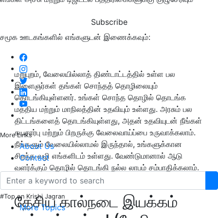
Subscribe
சமூக ஊடகங்களில் எங்களுடன் இணைக்கவும்:
மறுபுறம், வேலையில்லாத் திண்டாட்டத்தில் உள்ள பல
இளைஞர்கள் தங்கள் சொந்தத் தொழிலையும்
தொடங்கியுள்ளனர். உங்கள் சொந்த தொழில் தொடங்க
மத்திய மற்றும் மாநிலத்தின் உதவியும் உள்ளது. அரசும் பல
திட்டங்களைத் தொடங்கியுள்ளது, அதன் உதவியுடன் நீங்கள்
சுயசார்பு மற்றும் பிறருக்கு வேலைவாய்ப்பை உருவாக்கலாம்.
More Links
நீங்களும் வேலையில்லாமல் இருந்தால், உங்களுக்கான
About Us
சிறந்த வழி எங்களிடம் உள்ளது. வேண்டுமானால் ஆடு
Contact
வளர்க்கும் தொழில் தொடங்கி நல்ல லாபம் சம்பாதிக்கலாம்.
இதற்கு மத்திய அரசும் உதவி செய்கிறது.
தேசிய கால்நடை இயக்கம்
#Top on Krishi Jagran
More Topics