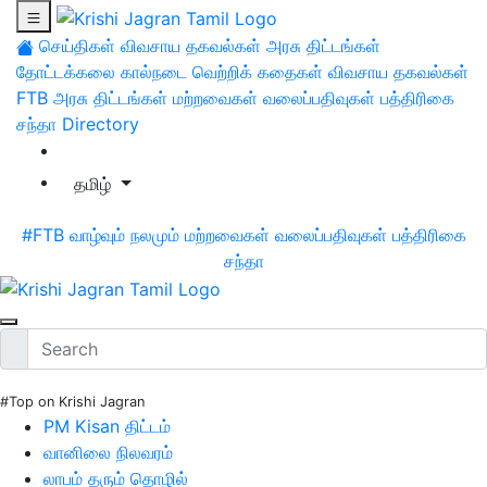
செய்திகள்
விவசாய தகவல்கள்
அரசு திட்டங்கள்
தோட்டக்கலை
கால்நடை
வெற்றிக் கதைகள்
விவசாய தகவல்கள்
FTB
அரசு திட்டங்கள்
மற்றவைகள்
வலைப்பதிவுகள்
பத்திரிகை
சந்தா
Directory
தமிழ்
#FTB
வாழ்வும் நலமும்
மற்றவைகள்
வலைப்பதிவுகள்
பத்திரிகை
சந்தா
#Top on Krishi Jagran
PM Kisan திட்டம்
வானிலை நிலவரம்
லாபம் தரும் தொழில்