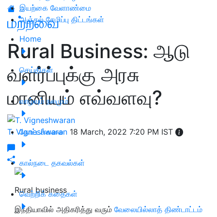
இயற்கை வேளாண்மை
மற்றவை
அஞ்சல் சேமிப்பு திட்டங்கள்
Home
Rural Business: ஆடு
வளர்ப்புக்கு அரசு
செய்திகள்
மானியம் எவ்வளவு?
வாழ்வும் நலமும்
T. Vigneshwaran
தோட்டக்கலை
18 March, 2022 7:20 PM IST
கால்நடை தகவல்கள்
Rural business
வெற்றிக் கதைகள்
இந்தியாவில் அதிகரித்து வரும்
வேலையில்லாத் திண்டாட்டம்