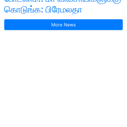
கொடுங்க: பிரேமலதா
More News