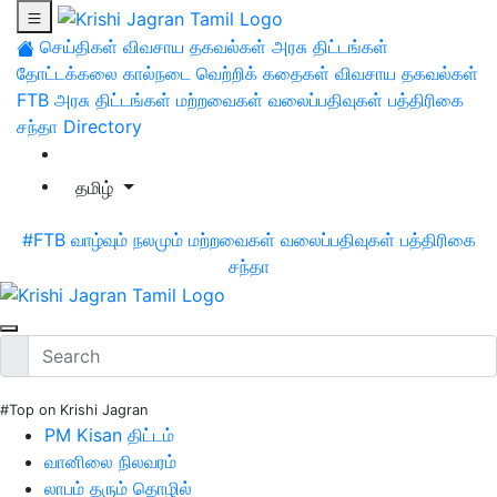
செய்திகள்
விவசாய தகவல்கள்
அரசு திட்டங்கள்
தோட்டக்கலை
கால்நடை
வெற்றிக் கதைகள்
விவசாய தகவல்கள்
FTB
அரசு திட்டங்கள்
மற்றவைகள்
வலைப்பதிவுகள்
பத்திரிகை
சந்தா
Directory
தமிழ்
#FTB
வாழ்வும் நலமும்
மற்றவைகள்
வலைப்பதிவுகள்
பத்திரிகை
சந்தா
#Top on Krishi Jagran
PM Kisan திட்டம்
வானிலை நிலவரம்
லாபம் தரும் தொழில்