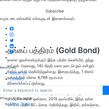
Subscribe
சமூக ஊடகங்களில் எங்களுடன் இணைக்கவும்:
தங்கப் பத்திரம் (Gold Bond)
நாளை துவங்கவிருக்கும் இந்த பத்திர வெளியீடு, ஐந்து
நாட்கள் அதாவது, 14ம் தேதி வரை நடைபெறும் என்றும்
More Links
ரிசர்வ் வங்கி தெரிவித்துள்ளது. இதையடுத்து, 1 கிராம்
About Us
தங்கத்தின் விலை 4,786 ரூபாயாக
Contact
நிர்ணயிக்கப்பட்டுள்ளது.
மத்திய அரசு, தங்கம் இறக்குமதியை குறைக்கும்
#Top on Krishi Jagran
நடவடிக்கையில் ஒன்றாக, 2015 நவம்பரில், இந்த தங்க
More Topics
சேமிப்பு பத்திர திட்டத்தை அறிவித்தது. இதில், தங்கத்தை,