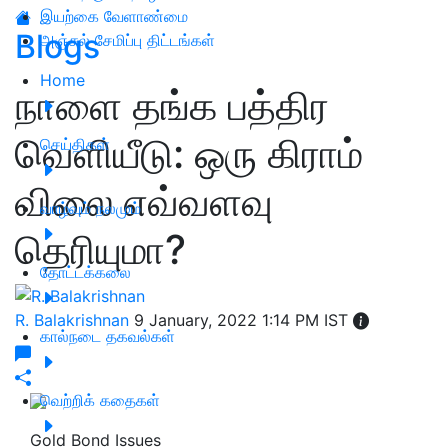
இயற்கை வேளாண்மை
Blogs
அஞ்சல் சேமிப்பு திட்டங்கள்
Home
நாளை தங்க பத்திர
வெளியீடு: ஒரு கிராம்
செய்திகள்
விலை எவ்வளவு
வாழ்வும் நலமும்
தெரியுமா?
தோட்டக்கலை
R. Balakrishnan
9 January, 2022 1:14 PM IST
கால்நடை தகவல்கள்
வெற்றிக் கதைகள்
Gold Bond Issues