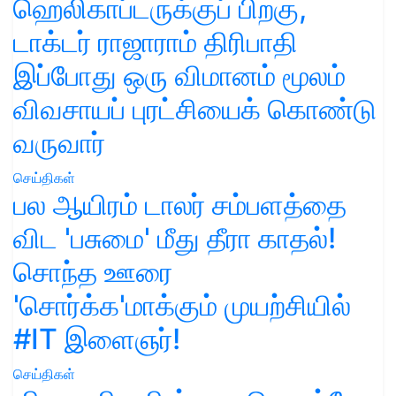
ஹெலிகாப்டருக்குப் பிறகு,
டாக்டர் ராஜாராம் திரிபாதி
இப்போது ஒரு விமானம் மூலம்
விவசாயப் புரட்சியைக் கொண்டு
வருவார்
செய்திகள்
பல ஆயிரம் டாலர் சம்பளத்தை
விட 'பசுமை' மீது தீரா காதல்!
சொந்த ஊரை
'சொர்க்க'மாக்கும் முயற்சியில்
#IT இளைஞர்!
செய்திகள்