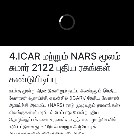
4.ICAR மற்றும் NARS மூலம்
சுமார் 2122 புதிய ரகங்கள்
கண்டுபிடிப்பு
கடந்த மூன்று ஆண்டுகளிலும் நடப்பு ஆண்டிலும் இந்திய
வேளாண் ஆராய்ச்சி கவுன்சில் (ICAR)/ தேசிய வேளாண்
ஆராய்ச்சி அமைப்பு (NARS) நாடு முழுவதும் தாவரங்கள்/
விலங்குகளின் மரபியல் மேம்பாடு போன்ற புதிய
தொழில்நுட்பங்களை உருவாக்குவதற்கான முயற்சிகளில்
ஈடுப்பட்டுள்ளது. உயிரியல் மற்றும் அஜியோடிக்
அழுத்தங்களின் தீவிரத்தின் கீழ் அதிக