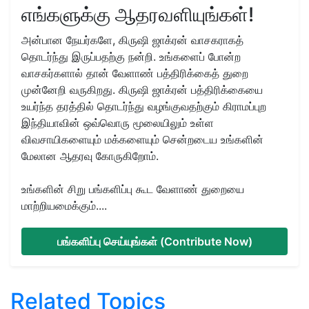
எங்களுக்கு ஆதரவளியுங்கள்!
அன்பான நேயர்களே, கிருஷி ஜாக்ரன் வாசகராகத்
தொடர்ந்து இருப்பதற்கு நன்றி. உங்களைப் போன்ற
வாசகர்களால் தான் வேளாண் பத்திரிக்கைத் துறை
முன்னேறி வருகிறது. கிருஷி ஜாக்ரன் பத்திரிக்கையை
உயர்ந்த தரத்தில் தொடர்ந்து வழங்குவதற்கும் கிராமப்புற
இந்தியாவின் ஒவ்வொரு மூலையிலும் உள்ள
விவசாயிகளையும் மக்களையும் சென்றடைய உங்களின்
மேலான ஆதரவு கோருகிறோம்.
உங்களின் சிறு பங்களிப்பு கூட வேளாண் துறையை
மாற்றியமைக்கும்....
பங்களிப்பு செய்யுங்கள் (Contribute Now)
Related Topics