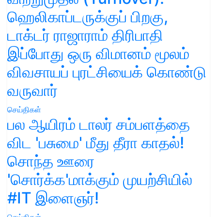
ஹெலிகாப்டருக்குப் பிறகு,
டாக்டர் ராஜாராம் திரிபாதி
இப்போது ஒரு விமானம் மூலம்
விவசாயப் புரட்சியைக் கொண்டு
வருவார்
செய்திகள்
பல ஆயிரம் டாலர் சம்பளத்தை
விட 'பசுமை' மீது தீரா காதல்!
சொந்த ஊரை
'சொர்க்க'மாக்கும் முயற்சியில்
#IT இளைஞர்!
செய்திகள்