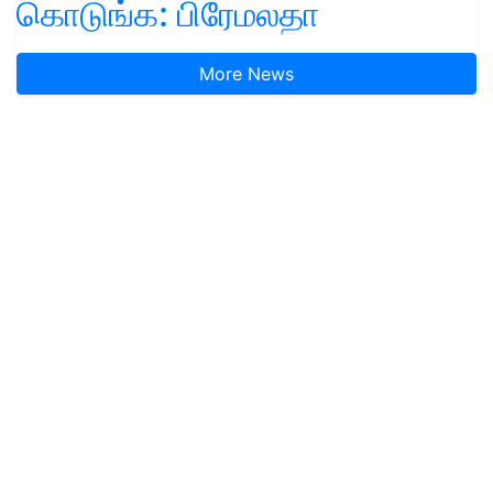
கொடுங்க: பிரேமலதா
More News