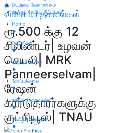
இயற்கை வேளாண்மை
விவசாய தகவல்கள்
அஞ்சல் சேமிப்பு திட்டங்கள்
Home
ரூ.500 க்கு 12
சிலிண்டர்| உழவன்
செய்திகள்
செயலி| MRK
வாழ்வும் நலமும்
Panneerselvam|
தோட்டக்கலை
ரேஷன்
கார்டுதாரர்களுக்கு
கால்நடை தகவல்கள்
குட்நியூஸ்| TNAU
வெற்றிக் கதைகள்