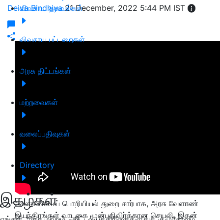
Deiva Bindhiya
விவசாய தகவல்கள்
21 December, 2022 5:44 PM IST
விவசாய பட்டறைகள்
அரசு திட்டங்கள்
மற்றவைகள்
வலைப்பதிவுகள்
Directory
இதழ்கள்
வேளாண்மைப் பொறியியல் துறை சார்பாக, அரசு வேளாண்
இயந்திரங்கள் வாடகை முன்பதிவிர்க்கான செயலி, இதன்
எங்கள் அச்சு மற்றும் டிஜிட்டல் பத்திரிகைகளுக்கு குழுசேரவும்