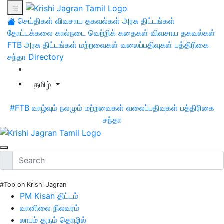
செய்திகள்
விவசாய தகவல்கள்
அரசு திட்டங்கள்
தோட்டக்கலை
கால்நடை
வெற்றிக் கதைகள்
விவசாய தகவல்கள்
FTB
அரசு திட்டங்கள்
மற்றவைகள்
வலைப்பதிவுகள்
பத்திரிகை
சந்தா
Directory
தமிழ்
#FTB
வாழ்வும் நலமும்
மற்றவைகள்
வலைப்பதிவுகள்
பத்திரிகை
சந்தா
#Top on Krishi Jagran
PM Kisan திட்டம்
வானிலை நிலவரம்
லாபம் தரும் தொழில்