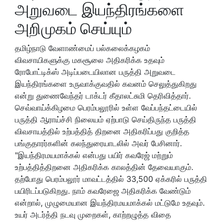
அறுவடை இயந்திரங்களை
அறிமுகம் செய்யும்
தமிழ்நாடு வேளாண்மைப் பல்கலைக்கழகம்
விவசாயிகளுக்கு மகசூலை அதிகரிக்க உதவும்
ரோபோட்டிக்ஸ் அடிப்படையிலான பருத்தி அறுவடை
இயந்திரங்களை உருவாக்குவதில் கவனம் செலுத்துகிறது
என்று துணைவேந்தர் டாக்டர் கீதாலட்சுமி தெரிவித்தார்.
செவ்வாய்க்கிழமை பெரம்பலூரில் உள்ள வேப்பந்தட்டையில்
பருத்தி ஆராய்ச்சி நிலையம் ஏற்பாடு செய்திருந்த பருத்தி
விவசாயத்தில் உற்பத்தித் திறனை அதிகரிப்பது குறித்த
பங்குதாரர்களின் கலந்துரையாடலில் அவர் பேசினார்.
"இயந்திரமயமாக்கல் என்பது பயிர் கவரேஜ் மற்றும்
உற்பத்தித்திறனை அதிகரிக்க காலத்தின் தேவையாகும்.
தற்போது பெரம்பலூர் மாவட்டத்தில் 33,500 ஏக்கரில் பருத்தி
பயிரிடப்படுகிறது. நாம் கவரேஜை அதிகரிக்க வேண்டும்
என்றால், முழுமையான இயந்திரமயமாக்கல் மட்டுமே உதவும்.
உயர் அடர்த்தி நடவு முறைகள், காற்றழுத்த விதை