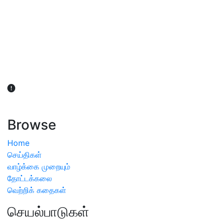
விவசாயிகள் நலன் கருதி சாகுபடி தொடர்பான சந்தேகம்
ஏற்பட்டால் வேளாண் விஞ்ஞானிகளை அணுகலாம்: தமிழக அரசு
அறிவிப்பு
Browse
Home
செய்திகள்
வாழ்க்கை முறையும்
தோட்டக்கலை
வெற்றிக் கதைகள்
செயல்பாடுகள்