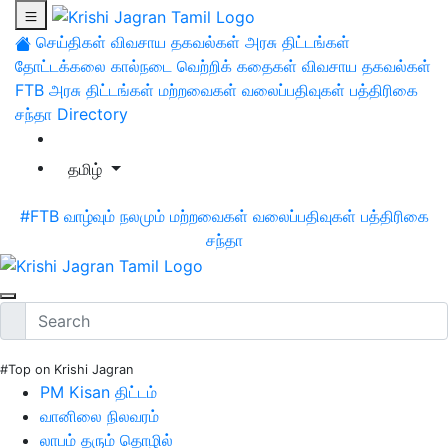
செய்திகள்
விவசாய தகவல்கள்
அரசு திட்டங்கள்
தோட்டக்கலை
கால்நடை
வெற்றிக் கதைகள்
விவசாய தகவல்கள்
FTB
அரசு திட்டங்கள்
மற்றவைகள்
வலைப்பதிவுகள்
பத்திரிகை
சந்தா
Directory
தமிழ்
#FTB
வாழ்வும் நலமும்
மற்றவைகள்
வலைப்பதிவுகள்
பத்திரிகை
சந்தா
#Top on Krishi Jagran
PM Kisan திட்டம்
வானிலை நிலவரம்
லாபம் தரும் தொழில்