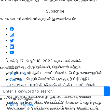
Subscribe
சமூக ஊடகங்களில் எங்களுடன் இணைக்கவும்:
டிசம்பர் 17 மற்றும் 18, 2023 ஆகிய நாட்களில்
தூத்துக்குடி,
திருநெல்வேலி
, தென்காசி மற்றும்
More Links
கன்னியாகுமரி ஆகிய மாவட்டங்களில் பெய்த கனமழையின்
About Us
காரணமாக பெரும் வெள்ளப்பெருக்கு ஏற்பட்டு அதில்
Contact
தூத்துக்குடி மற்றும் திருநெல்வேலி ஆகிய மாவட்டங்கள்
மிகக் கடுமையாக பாதிக்கப்பட்டன. மீட்பு பணிகள்
பெரும்பாலும் நடைப்பெற்று முடிந்த நிலையில், வெள்ள
#Top on Krishi Jagran
பாதிப்பு குறித்து ஆய்வு செய்யப்பட்டு நிவாரணம் வழங்குவது
More Topics
தொடர்பான அறிவிப்பினை முதல்வர் நேற்று வெளியிட்டார்.