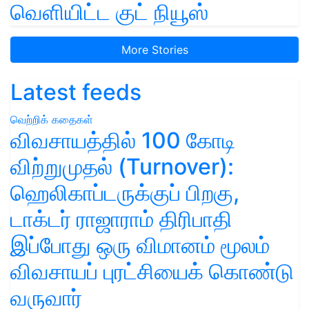
வெளியிட்ட குட் நியூஸ்
More Stories
Latest feeds
வெற்றிக் கதைகள்
விவசாயத்தில் 100 கோடி
விற்றுமுதல் (Turnover):
ஹெலிகாப்டருக்குப் பிறகு,
டாக்டர் ராஜாராம் திரிபாதி
இப்போது ஒரு விமானம் மூலம்
விவசாயப் புரட்சியைக் கொண்டு
வருவார்