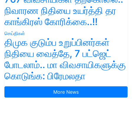
நிவாரண நிதியை உயர்த்தி தர
காங்கிரஸ் கோரிக்கை..!!
செய்திகள்
திமுக குடும்ப உறுப்பினர்கள்
நிதியை வைத்தே, 7 பட்ஜெட்
போடலாம்.. மா விவசாயிகளுக்கு
கொடுங்க: பிரேமலதா
More News