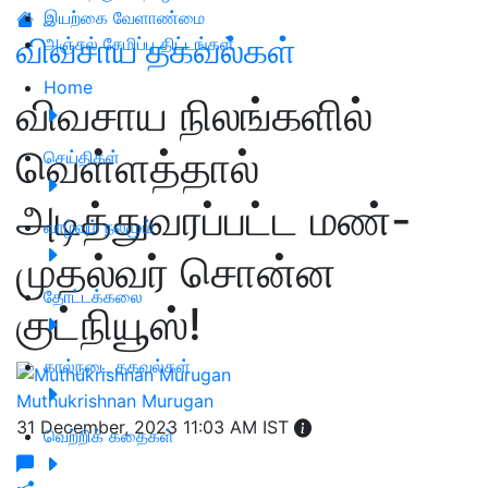
இயற்கை வேளாண்மை
விவசாய தகவல்கள்
அஞ்சல் சேமிப்பு திட்டங்கள்
Home
விவசாய நிலங்களில்
வெள்ளத்தால்
செய்திகள்
அடித்துவரப்பட்ட மண்-
வாழ்வும் நலமும்
முதல்வர் சொன்ன
தோட்டக்கலை
குட்நியூஸ்!
கால்நடை தகவல்கள்
Muthukrishnan Murugan
31 December, 2023 11:03 AM IST
வெற்றிக் கதைகள்