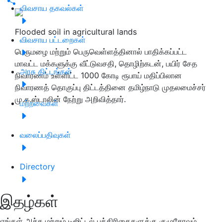
விவசாய தகவல்கள்
Flooded soil in agricultural lands
விவசாய பட்டறைகள்
பெருமழை மற்றும் பெருவெள்ளத்தினால் பாதிக்கப்பட்ட
மாவட்ட மக்களுக்கு வீட்டுவசதி, தொழிற்கடன், பயிர் சேத
அரசு திட்டங்கள்
நிவாரணம் உள்ளிட்ட 1000 கோடி ரூபாய் மதிப்பிலான
நிவாரணத் தொகுப்பு திட்டத்தினை தமிழ்நாடு முதலமைச்சர்
மு.க.ஸ்டாலின் நேற்று அறிவித்தார்.
மற்றவைகள்
வலைப்பதிவுகள்
Directory
இதழ்கள்
எங்கள் அச்சு மற்றும் டிஜிட்டல் பத்திரிகைகளுக்கு குழுசேரவும்