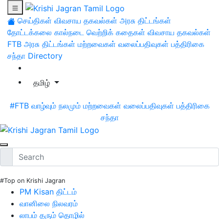
செய்திகள்
விவசாய தகவல்கள்
அரசு திட்டங்கள்
தோட்டக்கலை
கால்நடை
வெற்றிக் கதைகள்
விவசாய தகவல்கள்
FTB
அரசு திட்டங்கள்
மற்றவைகள்
வலைப்பதிவுகள்
பத்திரிகை
சந்தா
Directory
தமிழ்
#FTB
வாழ்வும் நலமும்
மற்றவைகள்
வலைப்பதிவுகள்
பத்திரிகை
சந்தா
#Top on Krishi Jagran
PM Kisan திட்டம்
வானிலை நிலவரம்
லாபம் தரும் தொழில்