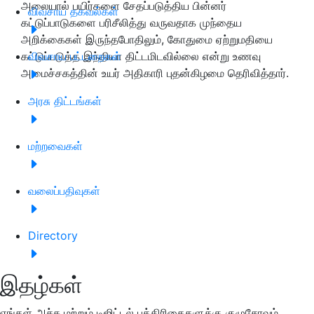
அலையால் பயிர்களை சேதப்படுத்திய பின்னர்
விவசாய தகவல்கள்
கட்டுப்பாடுகளை பரிசீலித்து வருவதாக முந்தைய
அறிக்கைகள் இருந்தபோதிலும், கோதுமை ஏற்றுமதியை
கட்டுப்படுத்த இந்தியா திட்டமிடவில்லை என்று உணவு
விவசாய பட்டறைகள்
அமைச்சகத்தின் உயர் அதிகாரி புதன்கிழமை தெரிவித்தார்.
அரசு திட்டங்கள்
மற்றவைகள்
வலைப்பதிவுகள்
Directory
இதழ்கள்
எங்கள் அச்சு மற்றும் டிஜிட்டல் பத்திரிகைகளுக்கு குழுசேரவும்