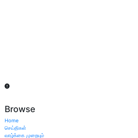
விவசாயிகள் நலன் கருதி சாகுபடி தொடர்பான சந்தேகம்
ஏற்பட்டால் வேளாண் விஞ்ஞானிகளை அணுகலாம்: தமிழக அரசு
அறிவிப்பு
Browse
Home
செய்திகள்
வாழ்க்கை முறையும்