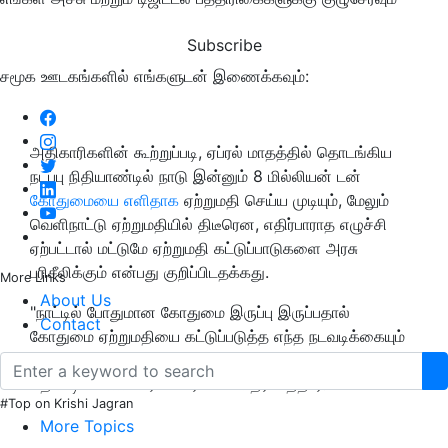
Subscribe
சமூக ஊடகங்களில் எங்களுடன் இணைக்கவும்:
அதிகாரிகளின் கூற்றுப்படி, ஏப்ரல் மாதத்தில் தொடங்கிய
நடப்பு நிதியாண்டில் நாடு இன்னும் 8 மில்லியன் டன்
கோதுமையை எளிதாக
ஏற்றுமதி செய்ய முடியும், மேலும்
வெளிநாட்டு ஏற்றுமதியில் திடீரென, எதிர்பாராத எழுச்சி
ஏற்பட்டால் மட்டுமே ஏற்றுமதி கட்டுப்பாடுகளை அரசு
பரிசீலிக்கும் என்பது குறிப்பிடதக்கது.
More Links
About Us
"நாட்டில் போதுமான கோதுமை இருப்பு இருப்பதால்
Contact
கோதுமை ஏற்றுமதியை கட்டுப்படுத்த எந்த நடவடிக்கையும்
எடுக்க தேவையில்லை" என்று உணவுத்துறை செயலாளர்
சுதன்ஷு பாண்டே ராய்ட்டர்ஸிடம் தெரிவித்தார்.
#Top on Krishi Jagran
More Topics