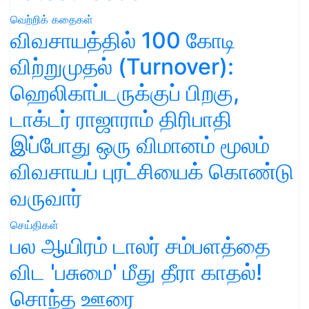
வெற்றிக் கதைகள்
விவசாயத்தில் 100 கோடி
விற்றுமுதல் (Turnover):
ஹெலிகாப்டருக்குப் பிறகு,
டாக்டர் ராஜாராம் திரிபாதி
இப்போது ஒரு விமானம் மூலம்
விவசாயப் புரட்சியைக் கொண்டு
வருவார்
செய்திகள்
பல ஆயிரம் டாலர் சம்பளத்தை
விட 'பசுமை' மீது தீரா காதல்!
சொந்த ஊரை