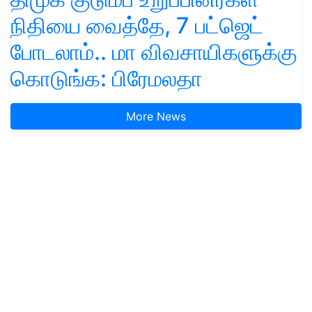
நிதியை வைத்தே, 7 பட்ஜெட்
போடலாம்.. மா விவசாயிகளுக்கு
கொடுங்க: பிரேமலதா
More News