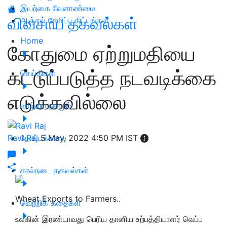
இயற்கை வேளாண்மை
விவசாய தகவல்கள்
அஞ்சல் சேமிப்பு திட்டங்கள்
Home
கோதுமை ஏற்றுமதியை
கட்டுப்படுத்த நடவடிக்கை
செய்திகள்
எடுக்கவில்லை
வாழ்வும் நலமும்
Ravi Raj
தோட்டக்கலை
5 May, 2022 4:50 PM IST
கால்நடை தகவல்கள்
Wheat Exports to Farmers..
வெற்றிக் கதைகள்
உலகின் இரண்டாவது பெரிய தானிய உற்பத்தியாளர் வெப்ப