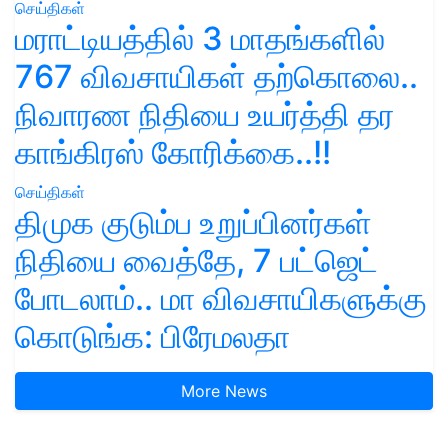
செய்திகள்
மராட்டியத்தில் 3 மாதங்களில்
767 விவசாயிகள் தற்கொலை..
நிவாரண நிதியை உயர்த்தி தர
காங்கிரஸ் கோரிக்கை..!!
செய்திகள்
திமுக குடும்ப உறுப்பினர்கள்
நிதியை வைத்தே, 7 பட்ஜெட்
போடலாம்.. மா விவசாயிகளுக்கு
கொடுங்க: பிரேமலதா
More News