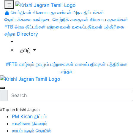
செய்திகள்
விவசாய தகவல்கள்
அரசு திட்டங்கள்
தோட்டக்கலை
கால்நடை
வெற்றிக் கதைகள்
விவசாய தகவல்கள்
FTB
அரசு திட்டங்கள்
மற்றவைகள்
வலைப்பதிவுகள்
பத்திரிகை
சந்தா
Directory
தமிழ்
#FTB
வாழ்வும் நலமும்
மற்றவைகள்
வலைப்பதிவுகள்
பத்திரிகை
சந்தா
#Top on Krishi Jagran
PM Kisan திட்டம்
வானிலை நிலவரம்
லாபம் தரும் தொழில்