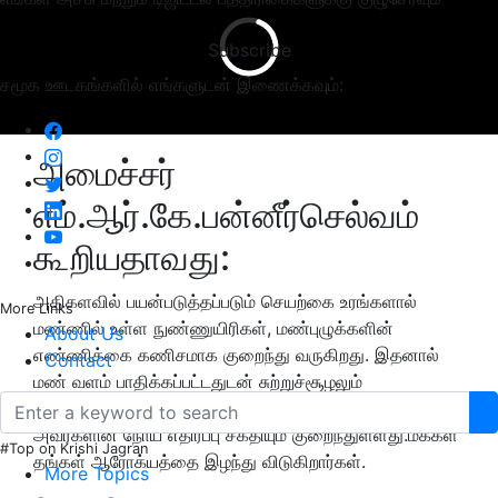
Subscribe
சமூக ஊடகங்களில் எங்களுடன் இணைக்கவும்:
அமைச்சர்
எம்.ஆர்.கே.பன்னீர்செல்வம்
கூறியதாவது:
அதிகளவில் பயன்படுத்தப்படும் செயற்கை உரங்களால்
More Links
மண்ணில் உள்ள நுண்ணுயிரிகள், மண்புழுக்களின்
About Us
எண்ணிக்கை கணிசமாக குறைந்து வருகிறது. இதனால்
Contact
மண் வளம் பாதிக்கப்பட்டதுடன் சுற்றுச்சூழலும்
பாதிக்கப்பட்டுள்ளது. இதனால் மக்களும் பாதிக்கப்பட்டு
அவர்களின் நோய் எதிர்ப்பு சக்தியும் குறைந்துள்ளது.மக்கள்
#Top on Krishi Jagran
தங்கள் ஆரோக்யத்தை இழந்து விடுகிறார்கள்.
More Topics