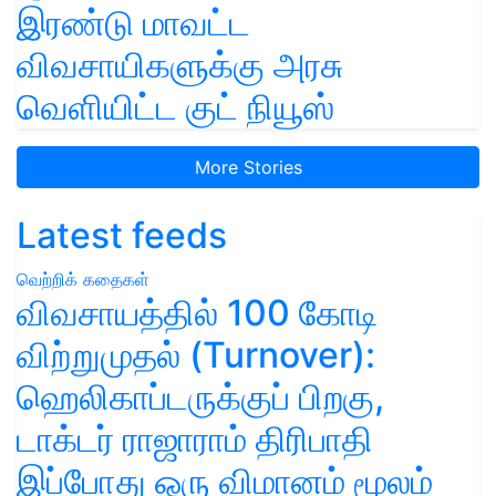
இரண்டு மாவட்ட
விவசாயிகளுக்கு அரசு
வெளியிட்ட குட் நியூஸ்
More Stories
Latest feeds
வெற்றிக் கதைகள்
விவசாயத்தில் 100 கோடி
விற்றுமுதல் (Turnover):
ஹெலிகாப்டருக்குப் பிறகு,
டாக்டர் ராஜாராம் திரிபாதி
இப்போது ஒரு விமானம் மூலம்