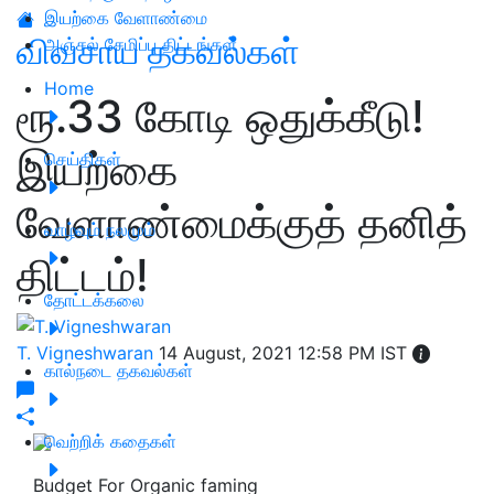
இயற்கை வேளாண்மை
விவசாய தகவல்கள்
அஞ்சல் சேமிப்பு திட்டங்கள்
Home
ரூ.33 கோடி ஒதுக்கீடு!
இயற்கை
செய்திகள்
வேளாண்மைக்குத் தனித்
வாழ்வும் நலமும்
திட்டம்!
தோட்டக்கலை
T. Vigneshwaran
14 August, 2021 12:58 PM IST
கால்நடை தகவல்கள்
வெற்றிக் கதைகள்
Budget For Organic faming