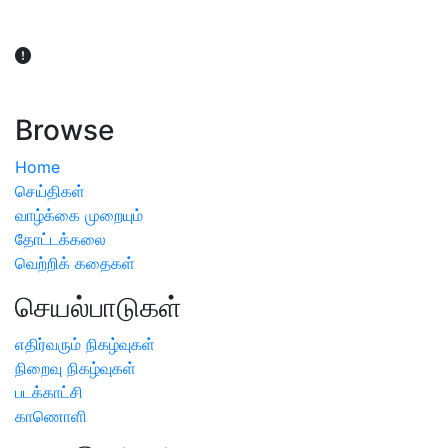
விவசாயிகள் நலன் கருதி சாகுபடி தொடர்பான சந்தேகம்
ஏற்பட்டால் வேளாண் விஞ்ஞானிகளை அணுகலாம்: தமிழக அரசு
அறிவிப்பு
Browse
Home
செய்திகள்
வாழ்க்கை முறையும்
தோட்டக்கலை
வெற்றிக் கதைகள்
செயல்பாடுகள்
எதிர்வரும் நிகழ்வுகள்
நிறைவு நிகழ்வுகள்
படக்காட்சி
காணொளி