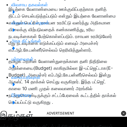
விவசாய தகவல்கள்
இயற்கை வேளாண்மையை ஊக்குவிப்பதற்காக தனித்
திட்டம் செயல்படுத்தப்படும் என்றும் இயற்கை வேளாண்மை
என்னும் பெயரில், ரசாயன உரமிட்டு வளர்த்து அதிகமான
விவசாய பட்டறைகள்
விலைக்கு விற்படுவதைக் கண்காணித்து, உரிய
நடவடிக்கைகள் மேற்கொள்ளப்படும். ரசாயன உரமிடுவோர்
அரசு திட்டங்கள்
மீது நடவடிக்கை எடுக்கப்படும் எனவும் அமைச்சர்
எம்.ஆர்.கே.பன்னீர்செல்வம் தெரிவித்துள்ளார்.
மற்றவைகள்
தமிழக அரசின் வேளாண்துறைக்கான தனி நிதிநிலை
அறிக்கையை(Budget) காகிதமில்லா இ-பட்ஜெட்டாக(E-
Budget), அமைச்சர் எம்.ஆர்.கே.பன்னீர்செல்வம் இன்று
வலைப்பதிவுகள்
ஆகஸ்ட் 14 தாக்கல் செய்து வருகிறார். இந்த பட்ஜெட்
காலை 10 மணி முதல் கலைவாணர் அரங்கில்
நடந்துகொண்டிருக்கும் சட்டப்பேரவைக் கூட்டத்தில் தாக்கல்
Directory
செய்யப்பட்டு வருகிறது .
இதழ்கள்
ADVERTISEMENT
எங்கள் அச்சு மற்றும் டிஜிட்டல் பத்திரிகைகளுக்கு குழுசேரவும்