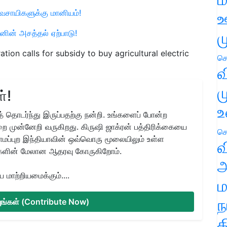
ிவசாயிகளுக்கு மானியம்!
ஊ
ம
ின் அசத்தல் ஏற்பாடு!
ration calls for subsidy to buy agricultural electric
செ
வ
ம
்!
உ
 தொடர்ந்து இருப்பதற்கு நன்றி. உங்களைப் போன்ற
ை முன்னேறி வருகிறது. கிருஷி ஜாக்ரன் பத்திரிக்கையை
செ
ிராமப்புற இந்தியாவின் ஒவ்வொரு மூலையிலும் உள்ள
வ
களின் மேலான ஆதரவு கோருகிறோம்.
அ
மாற்றியமைக்கும்....
ம
ந
்யுங்கள் (Contribute Now)
த