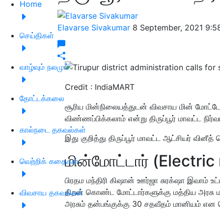
Home
Elavarse Sivakumar
8 September, 2021 9:
செய்திகள்
வாழ்வும் நலமும்
Credit : IndiaMART
தோட்டக்கலை
சூரிய மின்நிலையத்துடன் விவசாய மின் மோட
விண்ணப்பிக்கலாம் என்று திருப்பூர் மாவட்ட நிர்
கால்நடை தகவல்கள்
இது குறித்து திருப்பூர் மாவட்ட ஆட்சியர் வினீத் 
மின்மோட்டார் (Electric
வெற்றிக் கதைகள்
பிரதம மந்திரி கிஷான் ஊர்ஜா சுரக்‌ஷா இவாம் உட
திறன் கொண்ட மோட்டார்களுக்கு மத்திய அரசு 
விவசாய தகவல்கள்
அரசும் தன்பங்குக்கு 30 சதவீதம் மானியம் என 