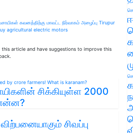
செ
ஈ
விவசாயிகள் கவனத்திற்கு
மாவட்ட நிர்வாகம் அழைப்பு
Tirupur
ப
buy agricultural electric motors
க
d this article and have suggestions to improve this
வ
back.
ம
செ
க
யிகளின் சிக்கியுள்ள 2000
ந
என்ன?
அ
ச
விற்பனையாகும் சிவப்பு
வ