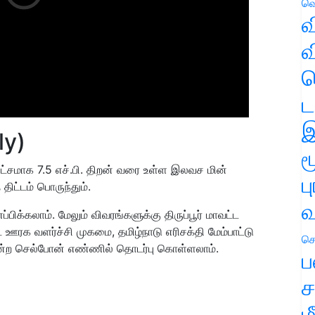
வெ
வ
வ
ஹ
ட
இ
ly)
ம
்சமாக 7.5 எச்.பி. திறன் வரை உள்ள இலவச மின்
ப
ிட்டம் பொருந்தும்.
வ
ிக்கலாம். மேலும் விவரங்களுக்கு திருப்பூர் மாவட்ட
 ஊரக வளர்ச்சி முகமை, தமிழ்நாடு எரிசக்தி மேம்பாட்டு
செ
ற செல்போன் எண்ணில் தொடர்பு கொள்ளலாம்.
ப
ச
ம