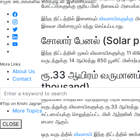
சமூக ஊடகங்களில் எங்களுடன் இணைக்கவும்:
மோட்டார்களுக்கு சூரிய மின் நிலையம் அமைக்க
இந்த திட்டத்தில் இணையும்
விவசாயிகளுக்கு
மி
இலவச மின்சாரமும் ரத்து செய்யப்படாது.
சோலார் பேனல் (Solar p
இந்த திட்டத்தின் மூலம் விவசாயிகளுக்கு 11 க
வருடத்துக்கு 14 ஆயிரத்து 850 யூனிட் மின்உற்ப
More Links
About Us
ரூ.33 ஆயிரம் வருமானம
Contact
thousand)
சூரியமின் சக்தியின் உற்பத்திக்கு அரசு கொடுக
#Top on Krishi Jagran
வருடத்துக்கு விவசாயிகளுக்கு ரூ.33 ஆயிரத்து
More Topics
கட்டமைப்புக்கு செலுத்தப்பட்ட மின் ஆற்றலின்
பைசா ஆகும்.
CLOSE
ஒரு வருடத்தில்
விவசாயி
இந்த திட்டத்தில் ஊக