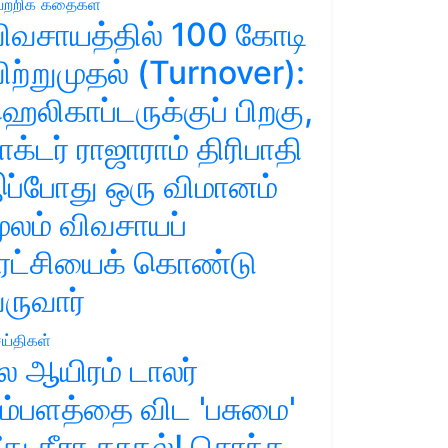
ற்றிக் கதைகள்
ிவசாயத்தில் 100 கோடி
ிற்றுமுதல் (Turnover):
ெலிகாப்டருக்குப் பிறகு,
ாக்டர் ராஜாராம் திரிபாதி
ப்போது ஒரு விமானம்
ூலம் விவசாயப்
ுரட்சியைக் கொண்டு
ருவார்
ய்திகள்
ல ஆயிரம் டாலர்
ம்பளத்தை விட 'பசுமை'
ீது தீரா காதல்! சொந்த