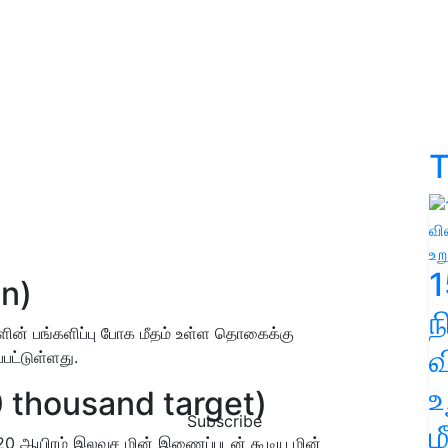
T
1
an)
ளின் பங்களிப்பு போக மீதம் உள்ள தொகைக்கு
வ
பட்டுள்ளது.
உ
 thousand target)
Subscribe
ம
 20 ஆயிரம் இலவச மின் இணைப்புடன் கூடிய மின்