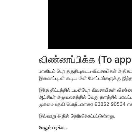
விண்ணப்பிக்க (To app
மானியம் பெற தகுதியுடைய விவசாயிகள் அதிகபட
இணைப்புடன் கூடிய மின் மோட்டார்களுக்கு இந்த த
இந்த திட்டத்தில் பயன்பெற விவசாயிகள் விண்ணப்ப
ஆட்சியர் அலுவலகத்தில் 3வது தளத்தில் மாவட்ட
முகமை உதவி பொறியாளரை 93852 90534 என்
இவ்வாறு அதில் தெரிவிக்கப்பட்டுள்ளது.
மேலும் படிக்க...