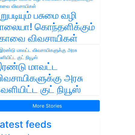
றுபடியும் பசுமை வழி
ாலையா! கொந்தளிக்கும்
ோவை விவசாயிகள்
ரண்டு மாவட்ட
ிவசாயிகளுக்கு அரசு
ெளியிட்ட குட் நியூஸ்
More Stories
atest feeds