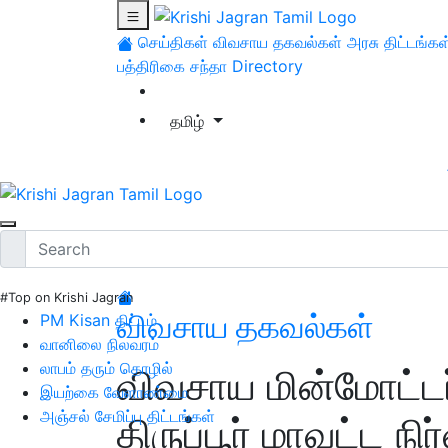
செய்திகள்
விவசாய தகவல்கள்
அரசு திட்டங்கள
பத்திரிகை சந்தா
Directory
தமிழ்
#Top on Krishi Jagran
விவசாய தகவல்கள்
PM Kisan திட்டம்
வானிலை நிலவரம்
லாபம் தரும் தொழில்
விவசாய மின்மோட்டர
இயற்கை வேளாண்மை
அஞ்சல் சேமிப்பு திட்டங்கள்
திருப்பூர் மாவட்ட நி