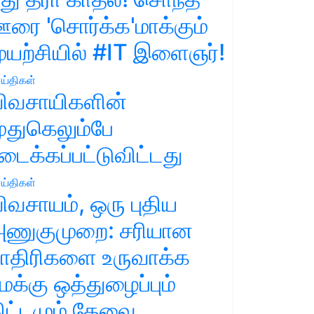
ரை 'சொர்க்க'மாக்கும்
ுயற்சியில் #IT இளைஞர்!
ய்திகள்
ிவசாயிகளின்
ுதுகெலும்பே
டைக்கப்பட்டுவிட்டது
ய்திகள்
ிவசாயம், ஒரு புதிய
ணுகுமுறை: சரியான
ாதிரிகளை உருவாக்க
மக்கு ஒத்துழைப்பும்
ிட்டமும் தேவை.