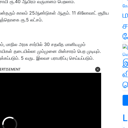
சாயி ரூ.40 ஆயிரம் வருமானம் பெறலாம்.
ம
பயன்தரும் காலம் 25ஆண்டுகள் ஆகும். 11 கிலோவாட் சூரிய
த்தொகை ரூ.5 லட்சம்.
ச
க
ம், மாநில அரசு சார்பில் 30 சதவீத மானியமும்
சாயிகள் தடையில்லா மும்முனை மின்சாரம் பெற முடியும்.
்கப்படும். 5 வருட இலவச பராமரிப்பு செய்யப்படும்.
இ
ERTISEMENT
வ
வ
L