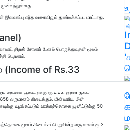
உ
 முன்வந்துள்ளது.
ன் இணைப்பு எந்த வகையிலும் துண்டிக்கப்பட மாட்டாது.
I
anel)
D
ிலோவாட் திறன் சோலார் பேனல் பொருத்துவதன் மூலம்
'
த்தி பெறலாம்.
க
் (Income of Rs.33
்கும் தொகை யூனிட்டுக்கு ரூ.2.28. இதன் மூலம்
ம
 858 வருமானம் கிடைக்கும். மின்வாரிய மின்
க
 அளவுக்கு வழங்கப்படும் ஊக்கத்தொகை யூனிட்டுக்கு 50
ம
்கத்தொகை மூலம் கிடைக்கப்பெறுகின்ற வருமானம் ரூ.3