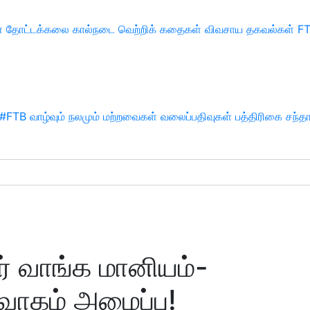
்
தோட்டக்கலை
கால்நடை
வெற்றிக் கதைகள்
விவசாய தகவல்கள்
F
#FTB
வாழ்வும் நலமும்
மற்றவைகள்
வலைப்பதிவுகள்
பத்திரிகை சந்த
் வாங்க மானியம்-
ர்வாகம் அழைப்பு!