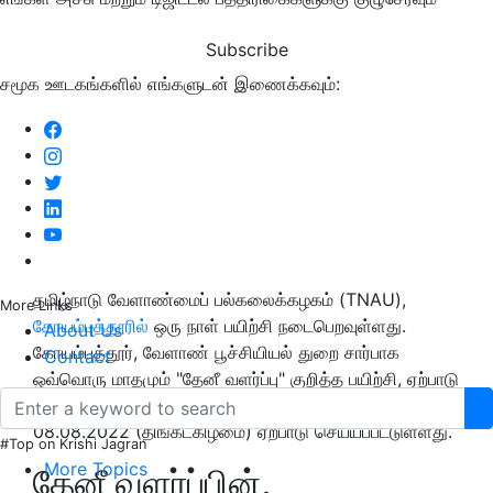
Subscribe
சமூக ஊடகங்களில் எங்களுடன் இணைக்கவும்:
தமிழ்நாடு வேளாண்மைப் பல்கலைக்கழகம் (TNAU),
More Links
கோயம்புத்தூரில்
ஒரு நாள் பயிற்சி நடைபெறவுள்ளது.
About Us
கோயம்புத்தூர், வேளாண் பூச்சியியல் துறை சார்பாக
Contact
ஒவ்வொரு மாதமும் "தேனீ வளர்ப்பு" குறித்த பயிற்சி, ஏற்பாடு
செய்கிறது. 2022 ஆகஸ்ட் மாதத்திற்கான பயிற்சி வரும்
08.08.2022 (திங்கட்கிழமை) ஏற்பாடு செய்யப்பட்டுள்ளது.
#Top on Krishi Jagran
More Topics
தேனீ வளர்ப்பின்,