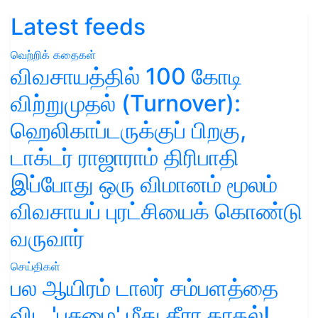
Latest feeds
வெற்றிக் கதைகள்
விவசாயத்தில் 100 கோடி
விற்றுமுதல் (Turnover):
ஹெலிகாப்டருக்குப் பிறகு,
டாக்டர் ராஜாராம் திரிபாதி
இப்போது ஒரு விமானம் மூலம்
விவசாயப் புரட்சியைக் கொண்டு
வருவார்
செய்திகள்
பல ஆயிரம் டாலர் சம்பளத்தை
விட 'பசுமை' மீது தீரா காதல்!