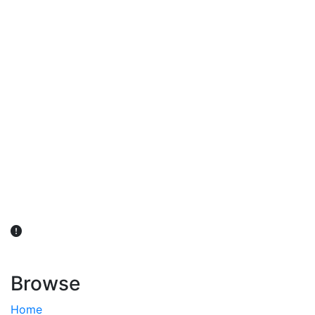
விவசாயிகள் நலன் கருதி சாகுபடி தொடர்பான சந்தேகம்
ஏற்பட்டால் வேளாண் விஞ்ஞானிகளை அணுகலாம்: தமிழக அரசு
அறிவிப்பு
Browse
Home