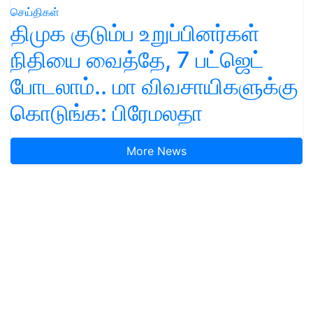
செய்திகள்
திமுக குடும்ப உறுப்பினர்கள்
நிதியை வைத்தே, 7 பட்ஜெட்
போடலாம்.. மா விவசாயிகளுக்கு
கொடுங்க: பிரேமலதா
More News