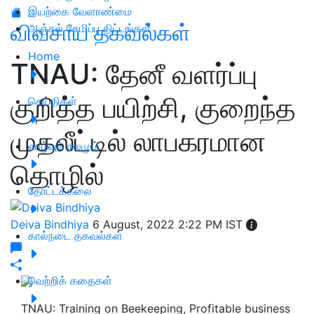
இயற்கை வேளாண்மை
விவசாய தகவல்கள்
அஞ்சல் சேமிப்பு திட்டங்கள்
Home
TNAU: தேனீ வளர்ப்பு
குறித்த பயிற்சி, குறைந்த
செய்திகள்
முதலீட்டில் லாபகரமான
வாழ்வும் நலமும்
தொழில்
தோட்டக்கலை
Deiva Bindhiya
6 August, 2022 2:22 PM IST
கால்நடை தகவல்கள்
வெற்றிக் கதைகள்
TNAU: Training on Beekeeping, Profitable business