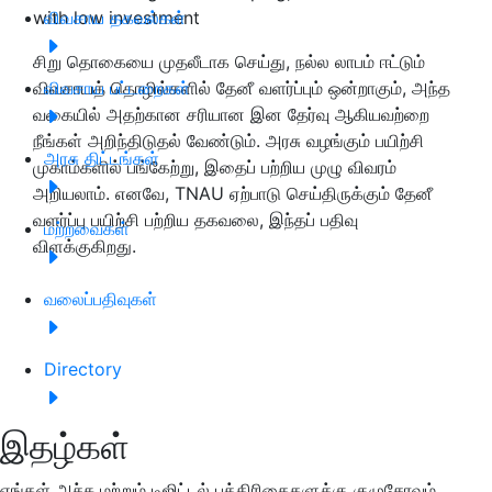
with low investment
விவசாய தகவல்கள்
சிறு தொகையை முதலீடாக செய்து, நல்ல லாபம் ஈட்டும்
விவசாயத் தொழில்களில் தேனீ வளர்ப்பும் ஒன்றாகும், அந்த
விவசாய பட்டறைகள்
வகையில் அதற்கான சரியான இன தேர்வு ஆகியவற்றை
நீங்கள் அறிந்திடுதல் வேண்டும். அரசு வழங்கும் பயிற்சி
அரசு திட்டங்கள்
முகாம்களில் பங்கேற்று, இதைப் பற்றிய முழு விவரம்
அறியலாம். எனவே, TNAU ஏற்பாடு செய்திருக்கும் தேனீ
வளர்ப்பு பயிற்சி பற்றிய தகவலை, இந்தப் பதிவு
மற்றவைகள்
விளக்குகிறது.
வலைப்பதிவுகள்
Directory
இதழ்கள்
எங்கள் அச்சு மற்றும் டிஜிட்டல் பத்திரிகைகளுக்கு குழுசேரவும்