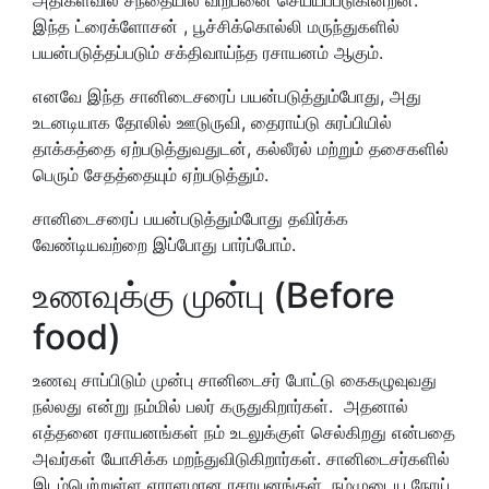
இந்த ட்ரைக்ளோசன் , பூச்சிக்கொல்லி மருந்துகளில்
பயன்படுத்தப்படும் சக்திவாய்ந்த ரசாயனம் ஆகும்.
எனவே இந்த சானிடைசரைப் பயன்படுத்தும்போது, அது
உடனடியாக தோலில் ஊடுருவி, தைராய்டு சுரப்பியில்
தாக்கத்தை ஏற்படுத்துவதுடன், கல்லீரல் மற்றும் தசைகளில்
பெரும் சேதத்தையும் ஏற்படுத்தும்.
சானிடைசரைப் பயன்படுத்தும்போது தவிர்க்க
வேண்டியவற்றை இப்போது பார்ப்போம்.
உணவுக்கு முன்பு (Before
food)
உணவு சாப்பிடும் முன்பு சானிடைசர் போட்டு கைகழுவுவது
நல்லது என்று நம்மில் பலர் கருதுகிறார்கள். அதனால்
எத்தனை ரசாயனங்கள் நம் உடலுக்குள் செல்கிறது என்பதை
அவர்கள் யோசிக்க மறந்துவிடுகிறார்கள். சானிடைசர்களில்
இடம்பெற்றுள்ள ஏராளமான ரசாயனங்கள், நம்முடைய நோய்