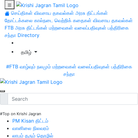
செய்திகள்
விவசாய தகவல்கள்
அரசு திட்டங்கள்
தோட்டக்கலை
கால்நடை
வெற்றிக் கதைகள்
விவசாய தகவல்கள்
FTB
அரசு திட்டங்கள்
மற்றவைகள்
வலைப்பதிவுகள்
பத்திரிகை
சந்தா
Directory
தமிழ்
#FTB
வாழ்வும் நலமும்
மற்றவைகள்
வலைப்பதிவுகள்
பத்திரிகை
சந்தா
#Top on Krishi Jagran
PM Kisan திட்டம்
வானிலை நிலவரம்
லாபம் தரும் தொழில்