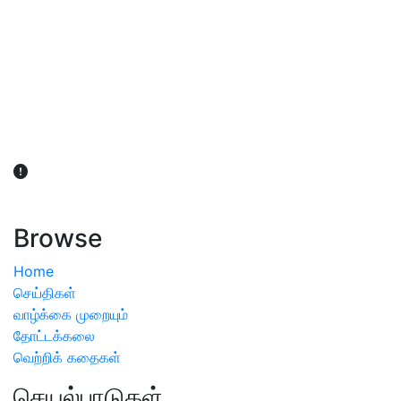
விவசாயிகள் நலன் கருதி சாகுபடி தொடர்பான சந்தேகம்
ஏற்பட்டால் வேளாண் விஞ்ஞானிகளை அணுகலாம்: தமிழக அரசு
அறிவிப்பு
Browse
Home
செய்திகள்
வாழ்க்கை முறையும்
தோட்டக்கலை
வெற்றிக் கதைகள்
செயல்பாடுகள்