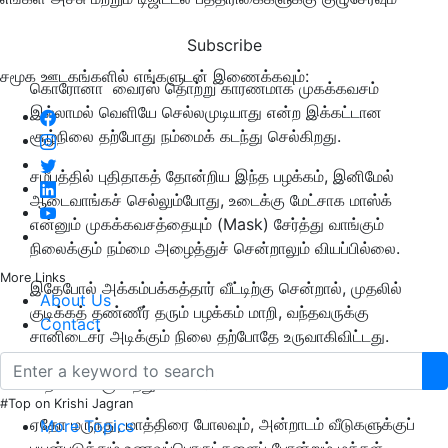
Subscribe
சமூக ஊடகங்களில் எங்களுடன் இணைக்கவும்:
கொரோனா வைரஸ் தொற்று காரணமாக முகக்கவசம்
இல்லாமல் வெளியே செல்லமுடியாது என்ற இக்கட்டான
சூழ்நிலை தற்போது நம்மைக் கடந்து செல்கிறது.
சமீபத்தில் புதிதாகத் தோன்றிய இந்த பழக்கம், இனிமேல்
ஆடைவாங்கச் செல்லும்போது, உடைக்கு மேட்சாக மாஸ்க்
என்னும் முகக்கவசத்தையும் (Mask) சேர்த்து வாங்கும்
நிலைக்கும் நம்மை அழைத்துச் சென்றாலும் வியப்பில்லை.
More Links
இதேபோல் அக்கம்பக்கத்தார் வீட்டிற்கு சென்றால், முதலில்
About Us
குடிக்கத் தண்ணீர் தரும் பழக்கம் மாறி, வந்தவருக்கு
Contact
சானிடைசர் அடிக்கும் நிலை தற்போதே உருவாகிவிட்டது.
இதற்காக விதவிதமாக சானிடைசர்கள் சந்தையில்
விற்பனைக்கு வந்துவிட்டன.
#Top on Krishi Jagran
ஏதோ மருந்து, மாத்திரை போலவும், அன்றாடம் வீடுகளுக்குப்
More Topics
பயன்படுத்தும் உணவுப்பொருட்களைப் போன்றும் மக்கள்