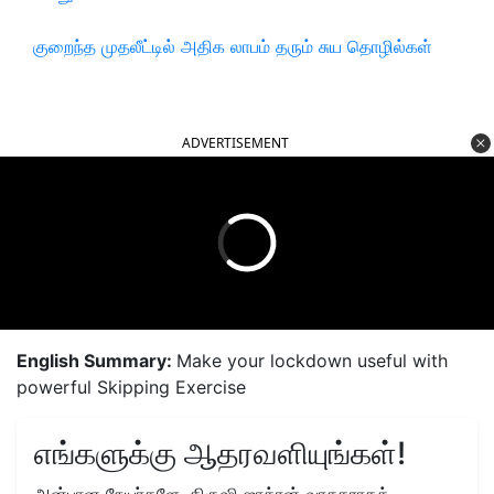
குறைந்த முதலீட்டில் அதிக லாபம் தரும் சுய தொழில்கள்
ADVERTISEMENT
English Summary:
Make your lockdown useful with
powerful Skipping Exercise
எங்களுக்கு ஆதரவளியுங்கள்!
அன்பான நேயர்களே, கிருஷி ஜாக்ரன் வாசகராகத்