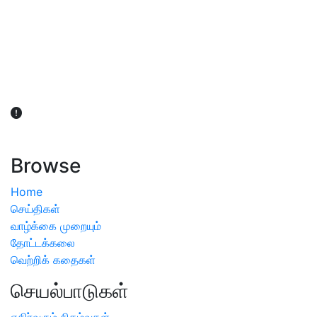
விவசாயிகள் நலன் கருதி சாகுபடி தொடர்பான சந்தேகம்
ஏற்பட்டால் வேளாண் விஞ்ஞானிகளை அணுகலாம்: தமிழக அரசு
அறிவிப்பு
Browse
Home
செய்திகள்
வாழ்க்கை முறையும்
தோட்டக்கலை
வெற்றிக் கதைகள்
செயல்பாடுகள்
எதிர்வரும் நிகழ்வுகள்