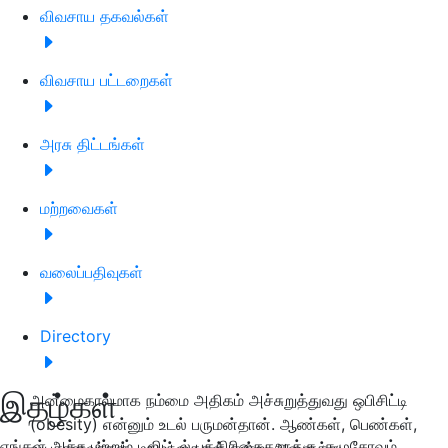
விவசாய தகவல்கள்
விவசாய பட்டறைகள்
அரசு திட்டங்கள்
மற்றவைகள்
வலைப்பதிவுகள்
Directory
இதழ்கள்
அன்மைகாலமாக நம்மை அதிகம் அச்சுறுத்துவது ஒபிசிட்டி
(obesity) என்னும் உடல் பருமன்தான். ஆண்கள், பெண்கள்,
எங்கள் அச்சு மற்றும் டிஜிட்டல் பத்திரிகைகளுக்கு குழுசேரவும்
வயதானவர்கள் , குழந்தைகள் என்று அனைத்து