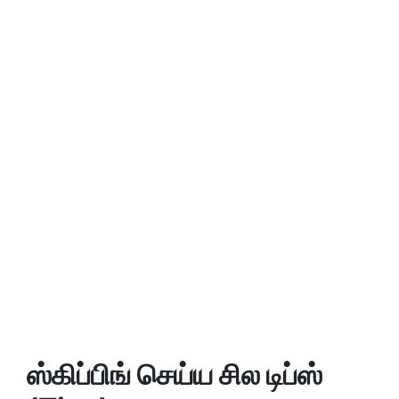
ஸ்கிப்பிங் செய்ய சில டிப்ஸ்