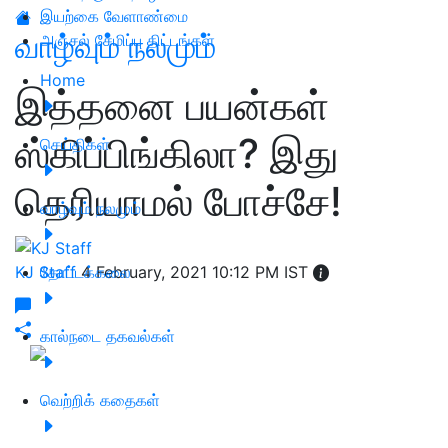
இயற்கை வேளாண்மை
வாழ்வும் நலமும்
அஞ்சல் சேமிப்பு திட்டங்கள்
Home
இத்தனை பயன்கள்
ஸ்கிப்பிங்கிலா? இது
செய்திகள்
தெரியாமல் போச்சே!
வாழ்வும் நலமும்
KJ Staff
தோட்டக்கலை
4 February, 2021 10:12 PM IST
கால்நடை தகவல்கள்
வெற்றிக் கதைகள்