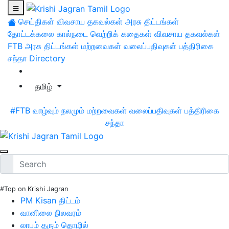
செய்திகள்
விவசாய தகவல்கள்
அரசு திட்டங்கள்
தோட்டக்கலை
கால்நடை
வெற்றிக் கதைகள்
விவசாய தகவல்கள்
FTB
அரசு திட்டங்கள்
மற்றவைகள்
வலைப்பதிவுகள்
பத்திரிகை
சந்தா
Directory
தமிழ்
#FTB
வாழ்வும் நலமும்
மற்றவைகள்
வலைப்பதிவுகள்
பத்திரிகை
சந்தா
#Top on Krishi Jagran
PM Kisan திட்டம்
வானிலை நிலவரம்
லாபம் தரும் தொழில்