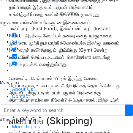
தரப்பினரும் இந்த உடல் பருமன் பிரச்னையில்
Subscribe
சிக்கித்தவிப்பதை கண்கூடாக காண முடிகிறது.
சமூக ஊடகங்களில் எங்களுடன் இணைக்கவும்:
பாஸ்ட் ஃபுட் (Fast Food), இன்ஸ்டன்ட் ஃபுட் (Instant
Food) ,அடிக்கடி ஹோட்டல் உணவு என்று நமது உணவு
முறையை முற்றிலும் மாற்றிக்கொண்டதே இதற்கு காரணம்.
இவற்றைத் தவிர்த்தாலும், ஜிம்மிற்கு (Gym) சென்று
உடற்பயிற்சி செய்ய முடியாமல், கொரோனோ ஊரடங்கு
நம்மை முடக்கி வைத்துள்ளது.
வேலைக்கு செல்லாமல் வீட்டில் இருந்து வேலை
More Links
செய்யவதால், உடல் பருமன் அதிகரிக்கத் தொடங்கிவிட்டது.
About Us
ஆக வீட்டிலிருப்பதால், உடல் பருமன் பிரச்னைக்கு
Contact
ஆளாகியுள்ளவர்களா நீங்கள்? அப்படியானால், இந்த டிப்ஸ்
உங்களுக்குதான்.
ஸ்கிப்பிங் (Skipping)
#Top on Krishi Jagran
More Topics
நாம் சிறுவயதில் ஸ்கிப்பிங் விளையாடியது நினைவில்