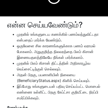
என்ன செய்யவேண்டும்?
முதலில் உங்களுடைய கணக்கில் பணம்வந்துவிட்டதா
என்பதைப் பார்க்க வேண்டும்.
ஒருவேளை சில காரணங்களுக்காக பணம் வராமல்
போகலாம். அதுகுறித்த நிலவரத்தை பிஎம் கிசான்
இணையதளத்திலேயே நீங்கள் பார்க்கலாம்.
முதலில் பிஎம் கிசான் திட்டத்தின் அதிகாரபூர்வ
வெப்சைட்டிற்குள் செல்லவும்.
அதன் பிறகு, பயனாளியின் நிலையை
(BeneficiaryStatus.aspx) கிளிக் செய்யவும்.
இப்போது உங்களுடையள் பதிவு செய்யப்பட்ட மொபைல்
எண்ணை உள்ளிட்ட பிறகு கேப்ட்சா குறியீட்டை நிரப்பி
சமர்ப்பிக்கவும்.
மேலும் படிக்க...