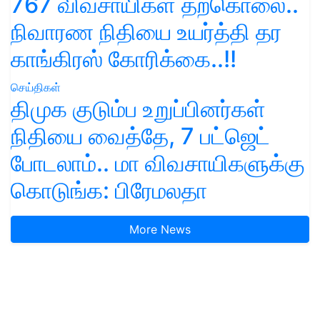
767 விவசாயிகள் தற்கொலை..
நிவாரண நிதியை உயர்த்தி தர
காங்கிரஸ் கோரிக்கை..!!
செய்திகள்
திமுக குடும்ப உறுப்பினர்கள்
நிதியை வைத்தே, 7 பட்ஜெட்
போடலாம்.. மா விவசாயிகளுக்கு
கொடுங்க: பிரேமலதா
More News