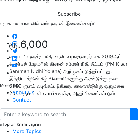
Subscribe
சமூக ஊடகங்களில் எங்களுடன் இணைக்கவும்:
ரூ.6,000
விவசாயிகளுக்கு நிதி உதவி வழங்குவதற்காக 2019ஆம்
ஆண்டில் பிரதமரின் கிசான் சம்மன் நிதி திட்டம் (PM Kisan
Samman Nidhi Yojana) அறிமுகப்படுத்தப்பட்டது.
இத்திட்டத்தின் கீழ் விவசாயிகளுக்கு ஆண்டுக்கு தலா
6000 ரூபாய் வழங்கப்படுகிறது. காலாண்டுக்கு ஒருமுறை
More Links
About Us
2000 ரூபாய் விவசாயிகளுக்கு அனுப்பிவைக்கப்படும்.
Contact
#Top on Krishi Jagran
More Topics