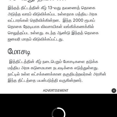
இந்தத் திட்டத்தின் கீழ் 13-வது தவணைத் தொகை
அடுத்த வாரம் விடுவிக்கப்பட உள்ளதாக மத்திய அரசு
வட்டாரங்கள் தெரிவிக்கின்றன. இந்த 2000 ரூபாய்
தொகை நேரடியாக விவசாயிகள் வங்கிக்கணக்கில்
செலுத்தப்பட உள்ளது. கடந்த ஆண்டு இந்தத் தொகை
ஜனவரி மாதம் விடுவிக்கப்பட்டது.
மோசடி
இத்திட்டத்தின் கீழ் நடைபெறும் மோசடிகளை தடுக்க
மத்திய அரசு கடுமையான நடவடிக்கை எடுத்துள்ளது.
நாட்டில் உள்ள லட்சக்கணக்கான தகுதியற்றவர்கள் அரசின்
இந்த திட்டத்தை பயன்படுத்தி வருகின்றனர்.
ADVERTISEMENT