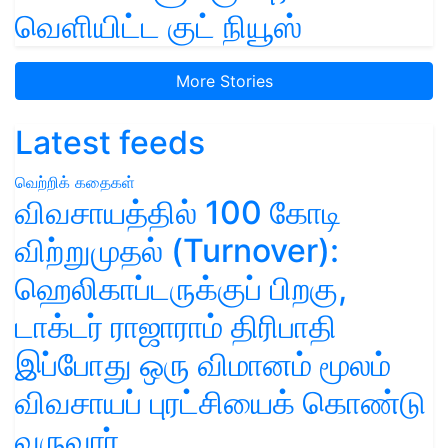
வெளியிட்ட குட் நியூஸ்
More Stories
Latest feeds
வெற்றிக் கதைகள்
விவசாயத்தில் 100 கோடி
விற்றுமுதல் (Turnover):
ஹெலிகாப்டருக்குப் பிறகு,
டாக்டர் ராஜாராம் திரிபாதி
இப்போது ஒரு விமானம் மூலம்
விவசாயப் புரட்சியைக் கொண்டு
வருவார்