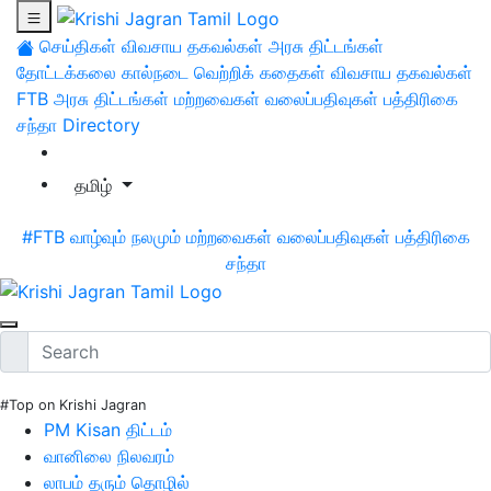
செய்திகள்
விவசாய தகவல்கள்
அரசு திட்டங்கள்
தோட்டக்கலை
கால்நடை
வெற்றிக் கதைகள்
விவசாய தகவல்கள்
FTB
அரசு திட்டங்கள்
மற்றவைகள்
வலைப்பதிவுகள்
பத்திரிகை
சந்தா
Directory
தமிழ்
#FTB
வாழ்வும் நலமும்
மற்றவைகள்
வலைப்பதிவுகள்
பத்திரிகை
சந்தா
#Top on Krishi Jagran
PM Kisan திட்டம்
வானிலை நிலவரம்
லாபம் தரும் தொழில்