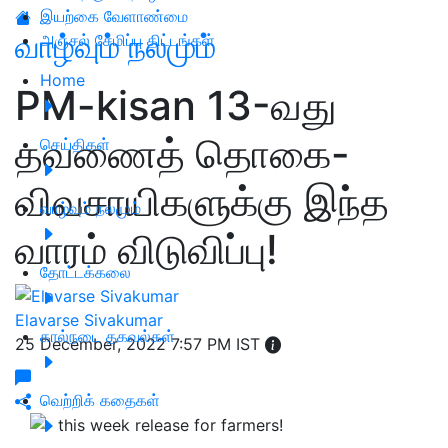
இயற்கை வேளாண்மை
வாழ்வும் நலமும்
அஞ்சல் சேமிப்பு திட்டங்கள்
Home
PM-kisan 13-வது
தவணைத் தொகை-
செய்திகள்
விவசாயிகளுக்கு இந்த
வாழ்வும் நலமும்
வாரம் விடுவிப்பு!
தோட்டக்கலை
Elavarse Sivakumar
கால்நடை தகவல்கள்
25 December, 2022 7:57 PM IST
வெற்றிக் கதைகள்