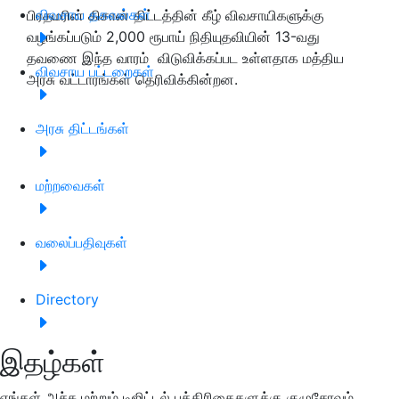
விவசாய தகவல்கள்
பிரதமரின் கிசான் திட்டத்தின் கீழ் விவசாயிகளுக்கு
வழங்கப்படும் 2,000 ரூபாய் நிதியுதவியின் 13-வது
தவணை இந்த வாரம் விடுவிக்கப்பட உள்ளதாக மத்திய
விவசாய பட்டறைகள்
அரசு வட்டாரங்கள் தெரிவிக்கின்றன.
அரசு திட்டங்கள்
மற்றவைகள்
வலைப்பதிவுகள்
Directory
இதழ்கள்
எங்கள் அச்சு மற்றும் டிஜிட்டல் பத்திரிகைகளுக்கு குழுசேரவும்