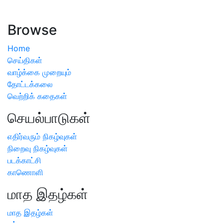
ஏற்பட்டால் வேளாண் விஞ்ஞானிகளை அணுகலாம்: தமிழக அரசு
அறிவிப்பு
Browse
Home
செய்திகள்
வாழ்க்கை முறையும்
தோட்டக்கலை
வெற்றிக் கதைகள்
செயல்பாடுகள்
எதிர்வரும் நிகழ்வுகள்
நிறைவு நிகழ்வுகள்
படக்காட்சி
காணொளி
மாத இதழ்கள்
மாத இதழ்கள்