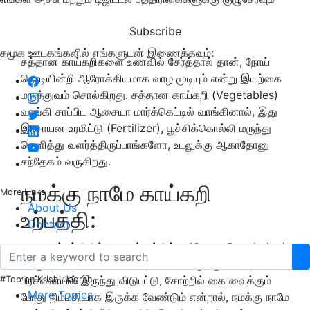
Subscribe
சமூக ஊடகங்களில் எங்களுடன் இணைக்கவும்:
சத்தான காய்கறிகளை உணவில் சேர்த்தால் தான், நோய்
நொடியின்றி ஆரோக்கியமாக வாழ முடியும் என்று இயற்கை
மருத்துவம் சொல்கிறது. சத்தான காய்கறி (Vegetables)
வாங்கி சாப்பிட ஆசையா மார்க்கெட்டில் வாங்கினால், இது
இரசாயன உரமிட்டு (Fertilizer), பூச்சிக்கொல்லி மருந்து
தெளித்து வளர்த்திருப்பாங்களோ, உடலுக்கு ஆகாதோனு
சந்தேகம் வருகிறது.
நமக்கு நாமே காய்கறி
More Links
About Us
உற்பத்தி:
Contact
உணவு உற்பத்தியில் பசுமைப்புரட்சிக்கு (Green Revolution)
பிறகு, ரசாயன பயன்பாடு அதிகமாக இருக்கும். இந்த
பிரச்னையில் இருந்து விடுபட்டு, சோற்றில் கை வைக்கும்
#Top on Krishi Jagran
More Topics
போது நிம்மதியாக இருக்க வேண்டும் என்றால், நமக்கு நாமே