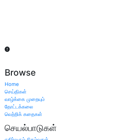
விவசாயிகள் நலன் கருதி சாகுபடி தொடர்பான சந்தேகம்
ஏற்பட்டால் வேளாண் விஞ்ஞானிகளை அணுகலாம்: தமிழக அரசு
அறிவிப்பு
Browse
Home
செய்திகள்
வாழ்க்கை முறையும்
தோட்டக்கலை
வெற்றிக் கதைகள்
செயல்பாடுகள்
எதிர்வரும் நிகழ்வுகள்