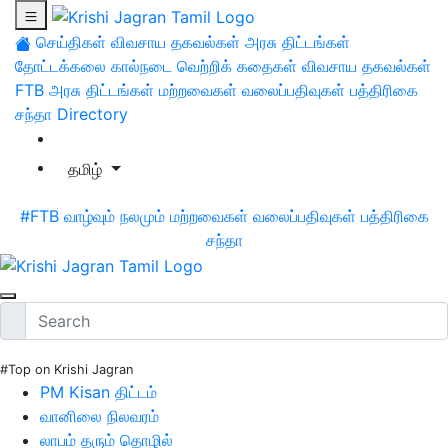
செய்திகள்
விவசாய தகவல்கள்
அரசு திட்டங்கள்
தோட்டக்கலை
கால்நடை
வெற்றிக் கதைகள்
விவசாய தகவல்கள்
FTB
அரசு திட்டங்கள்
மற்றவைகள்
வலைப்பதிவுகள்
பத்திரிகை
சந்தா
Directory
தமிழ்
#FTB
வாழ்வும் நலமும்
மற்றவைகள்
வலைப்பதிவுகள்
பத்திரிகை
சந்தா
#Top on Krishi Jagran
PM Kisan திட்டம்
வானிலை நிலவரம்
லாபம் தரும் தொழில்