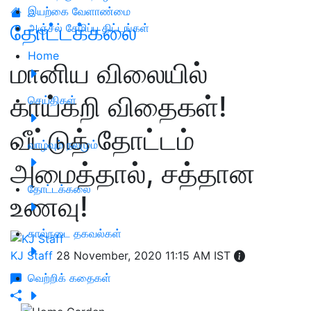
இயற்கை வேளாண்மை
தோட்டக்கலை
அஞ்சல் சேமிப்பு திட்டங்கள்
Home
மானிய விலையில்
காய்கறி விதைகள்!
செய்திகள்
வீட்டுத் தோட்டம்
வாழ்வும் நலமும்
அமைத்தால், சத்தான
தோட்டக்கலை
உணவு!
கால்நடை தகவல்கள்
KJ Staff
28 November, 2020 11:15 AM IST
வெற்றிக் கதைகள்