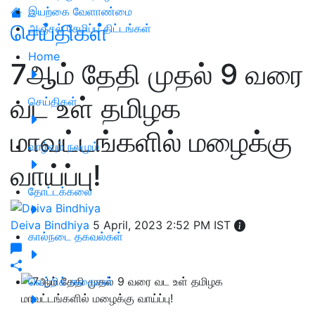
இயற்கை வேளாண்மை
செய்திகள்
அஞ்சல் சேமிப்பு திட்டங்கள்
Home
7ஆம் தேதி முதல் 9 வரை
வட உள் தமிழக
செய்திகள்
மாவட்டங்களில் மழைக்கு
வாழ்வும் நலமும்
வாய்ப்பு!
தோட்டக்கலை
Deiva Bindhiya
5 April, 2023 2:52 PM IST
கால்நடை தகவல்கள்
வெற்றிக் கதைகள்