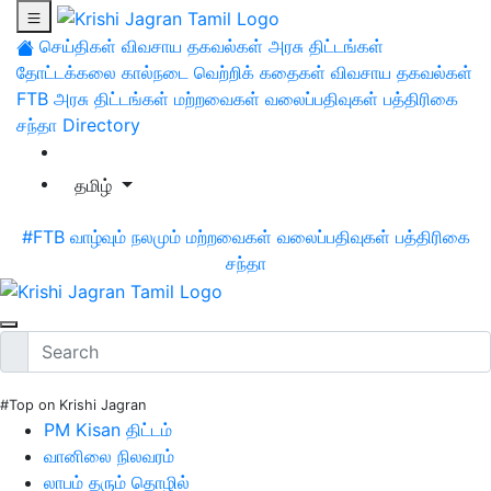
செய்திகள்
விவசாய தகவல்கள்
அரசு திட்டங்கள்
தோட்டக்கலை
கால்நடை
வெற்றிக் கதைகள்
விவசாய தகவல்கள்
FTB
அரசு திட்டங்கள்
மற்றவைகள்
வலைப்பதிவுகள்
பத்திரிகை
சந்தா
Directory
தமிழ்
#FTB
வாழ்வும் நலமும்
மற்றவைகள்
வலைப்பதிவுகள்
பத்திரிகை
சந்தா
#Top on Krishi Jagran
PM Kisan திட்டம்
வானிலை நிலவரம்
லாபம் தரும் தொழில்