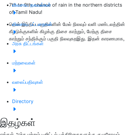
7th to 9th: chance of rain in the northern districts
விவசாய தகவல்கள்
of Tamil Nadu!
தென் இந்திய பகுதிகளின் மேல் நிலவும் வளி மண்டலத்தின்
விவசாய பட்டறைகள்
கீழடுக்குகளில் கிழக்கு திசை காற்றும், மேற்கு திசை
காற்றும் சந்திக்கும் பகுதி நிலவுகறஇது. இதன் காரணமாக,
அரசு திட்டங்கள்
மற்றவைகள்
வலைப்பதிவுகள்
Directory
இதழ்கள்
எங்கள் அச்சு மற்றும் டிஜிட்டல் பத்திரிகைகளுக்கு குழுசேரவும்