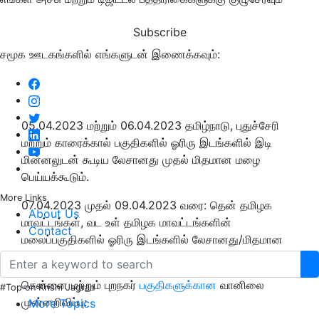
Subscribe
சமூக ஊடகங்களில் எங்களுடன் இணைக்கவும்:
05.04.2023 மற்றும் 06.04.2023 தமிழ்நாடு, புதுச்சேரி
மற்றும் காரைக்கால் பகுதிகளில் ஓரிரு இடங்களில் இடி
மின்னலுடன் கூடிய லேசானது முதல் மிதமான மழை
பெய்யக்கூடும்.
More Links
07.04.2023 முதல் 09.04.2023 வரை: தென் தமிழக
About Us
மாவட்டங்கள், வட உள் தமிழக மாவட்டங்களின்
Contact
மலைப்பகுதிகளில் ஓரிரு இடங்களில் லேசானது/மிதமான
மழை பெய்யக்கூடும்.
சென்னை மற்றும் புறநகர்
பகுதிகளுக்கான
வானிலை
#Top on Krishi Jagran
முன்னறிவிப்பு:
More Topics