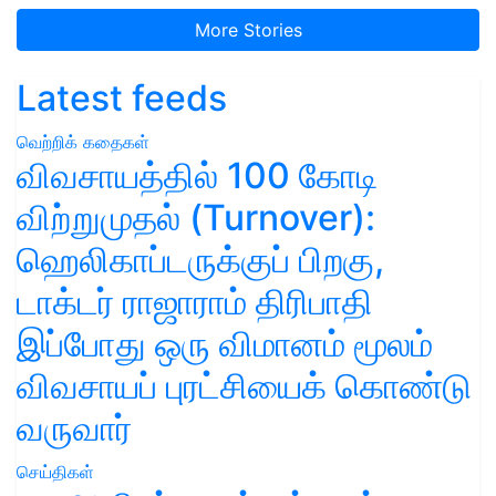
More Stories
Latest feeds
வெற்றிக் கதைகள்
விவசாயத்தில் 100 கோடி
விற்றுமுதல் (Turnover):
ஹெலிகாப்டருக்குப் பிறகு,
டாக்டர் ராஜாராம் திரிபாதி
இப்போது ஒரு விமானம் மூலம்
விவசாயப் புரட்சியைக் கொண்டு
வருவார்
செய்திகள்