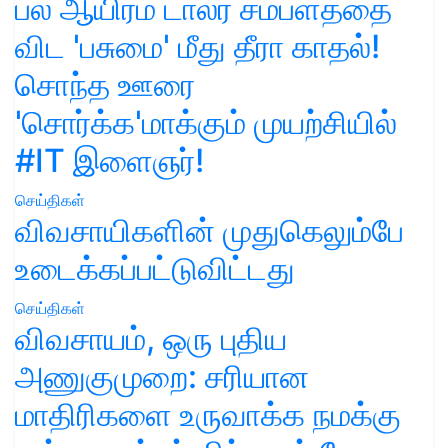
பல ஆயிரம் டாலர் சம்பளத்தை
விட 'பசுமை' மீது தீரா காதல்!
சொந்த ஊரை
'சொர்க்க'மாக்கும் முயற்சியில்
#IT இளைஞர்!
செய்திகள்
விவசாயிகளின் முதுகெலும்பே
உடைக்கப்பட்டுவிட்டது
செய்திகள்
விவசாயம், ஒரு புதிய
அணுகுமுறை: சரியான
மாதிரிகளை உருவாக்க நமக்கு