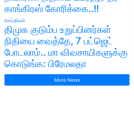
காங்கிரஸ் கோரிக்கை..!!
செய்திகள்
திமுக குடும்ப உறுப்பினர்கள்
நிதியை வைத்தே, 7 பட்ஜெட்
போடலாம்.. மா விவசாயிகளுக்கு
கொடுங்க: பிரேமலதா
More News