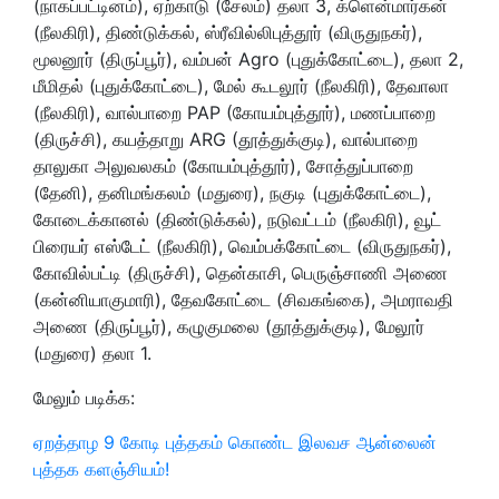
(நாகப்பட்டினம்), ஏற்காடு (சேலம்) தலா 3, க்ளென்மார்கன்
(நீலகிரி), திண்டுக்கல், ஸ்ரீவில்லிபுத்தூர் (விருதுநகர்),
மூலனூர் (திருப்பூர்), வம்பன் Agro (புதுக்கோட்டை), தலா 2,
மீமிதல் (புதுக்கோட்டை), மேல் கூடலூர் (நீலகிரி), தேவாலா
(நீலகிரி), வால்பாறை PAP (கோயம்புத்தூர்), மணப்பாறை
(திருச்சி), கயத்தாறு ARG (தூத்துக்குடி), வால்பாறை
தாலுகா அலுவலகம் (கோயம்புத்தூர்), சோத்துப்பாறை
(தேனி), தனிமங்கலம் (மதுரை), நகுடி (புதுக்கோட்டை),
கோடைக்கானல் (திண்டுக்கல்), நடுவட்டம் (நீலகிரி), வூட்
பிரையர் எஸ்டேட் (நீலகிரி), வெம்பக்கோட்டை (விருதுநகர்),
கோவில்பட்டி (திருச்சி), தென்காசி, பெருஞ்சாணி அணை
(கன்னியாகுமாரி), தேவகோட்டை (சிவகங்கை), அமராவதி
அணை (திருப்பூர்), கழுகுமலை (தூத்துக்குடி), மேலூர்
(மதுரை) தலா 1.
மேலும் படிக்க:
ஏறத்தாழ 9 கோடி புத்தகம் கொண்ட இலவச ஆன்லைன்
புத்தக களஞ்சியம்!