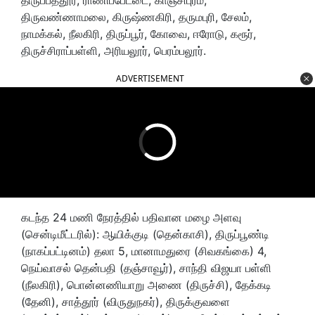
திருவண்ணாமலை, கிருஷ்ணகிரி, தருமபுரி, சேலம்,
நாமக்கல், நீலகிரி, திருப்பூர், கோவை, ஈரோடு, கரூர்,
திருச்சிராப்பள்ளி, அரியலூர், பெரம்பலூர்.
ADVERTISEMENT
கடந்த 24 மணி நேரத்தில் பதிவான மழை அளவு
(சென்டிமீட்டரில்): ஆயிக்குடி (தென்காசி), திருப்பூண்டி
(நாகப்பட்டினம்) தலா 5, மானாமதுரை (சிவகங்கை) 4,
நெய்வாசல் தென்பதி (தஞ்சாவூர்), சாந்தி விஜயா பள்ளி
(நீலகிரி), பொன்னணியாறு அணை (திருச்சி), தேக்கடி
(தேனி), சாத்தூர் (விருதுநகர்), திருக்குவளை