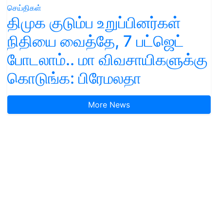
செய்திகள்
திமுக குடும்ப உறுப்பினர்கள்
நிதியை வைத்தே, 7 பட்ஜெட்
போடலாம்.. மா விவசாயிகளுக்கு
கொடுங்க: பிரேமலதா
More News