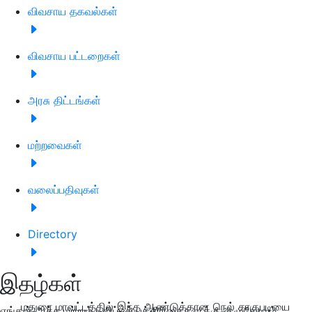
விவசாய தகவல்கள்
விவசாய பட்டறைகள்
அரசு திட்டங்கள்
மற்றவைகள்
வலைப்பதிவுகள்
Directory
இதழ்கள்
மதுரை மாவட்டத்தில் இந்த ஆண்டுக்கான நெல் சாகுபடியை
எங்கள் அச்சு மற்றும் டிஜிட்டல் பத்திரிகைகளுக்கு குழுசேரவும்