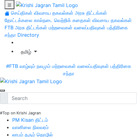
செய்திகள்
விவசாய தகவல்கள்
அரசு திட்டங்கள்
தோட்டக்கலை
கால்நடை
வெற்றிக் கதைகள்
விவசாய தகவல்கள்
FTB
அரசு திட்டங்கள்
மற்றவைகள்
வலைப்பதிவுகள்
பத்திரிகை
சந்தா
Directory
தமிழ்
#FTB
வாழ்வும் நலமும்
மற்றவைகள்
வலைப்பதிவுகள்
பத்திரிகை
சந்தா
#Top on Krishi Jagran
PM Kisan திட்டம்
வானிலை நிலவரம்
லாபம் தரும் தொழில்