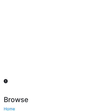
விவசாயிகள் நலன் கருதி சாகுபடி தொடர்பான சந்தேகம்
ஏற்பட்டால் வேளாண் விஞ்ஞானிகளை அணுகலாம்: தமிழக அரசு
அறிவிப்பு
Browse
Home