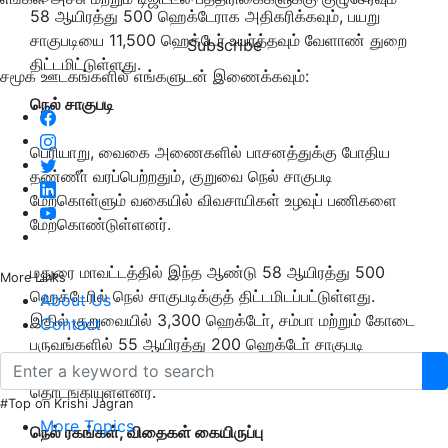
58 ஆயிரத்து 500 ஹெக்டேராக அதிகரிக்கவும், பயறு
சாகுபடியை 11,500 ஹெக்டேர் உயர்த்தவும் வேளாண் துறை
Subscribe
திட்டமிட்டுள்ளது.
சமூக ஊடகங்களில் எங்களுடன் இணைக்கவும்:
நெல் சாகுபடி
பெரியாறு, வைகை அணைகளில் பாசனத்துக்கு போதிய
தண்ணீா் வரப்பெற்றதும், குறுவை நெல் சாகுபடி
மேற்கொள்ளும் வகையில் விவசாயிகள் உழவுப் பணிகளை
மேற்கொண்டுள்ளனர்.
மதுரை மாவட்டத்தில் இந்த ஆண்டு 58 ஆயிரத்து 500
More Links
ஹெக்டேரில் நெல் சாகுபடிக்குத் திட்டமிடப்பட்டுள்ளது.
About Us
இதில் குறுவையில் 3,300 ஹெக்டோ், சம்பா மற்றும் கோடை
Contact
பருவங்களில் 55 ஆயிரத்து 200 ஹெக்டோ் சாகுபடி
செய்வதற்கான நடவடிக்கைகளை வேளாண் துறையினர்
தொடங்கியுள்ளனர்.
#Top on Krishi Jagran
More Topics
நெல் ரகங்கள், விதைகள் கையிருப்பு