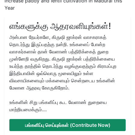
increase paddy and lentil cultivation in Madurai this
Year
எங்களுக்கு ஆதரவளியுங்கள்!
அன்பான நேயர்களே, கிருஷி ஜாக்ரன் வாசகராகத்
தொடர்ந்து இருப்பதற்கு நன்றி. உங்களைப் போன்ற
வாசகர்களால் தான் வேளாண் பத்திரிக்கைத் துறை
முன்னேறி வருகிறது. கிருஷி ஜாக்ரன் பத்திரிக்கையை
உயர்ந்த தரத்தில் தொடர்ந்து வழங்குவதற்கும் கிராமப்புற
இந்தியாவின் ஒவ்வொரு மூலையிலும் உள்ள
விவசாயிகளையும் மக்களையும் சென்றடைய உங்களின்
மேலான ஆதரவு கோருகிறோம்.
உங்களின் சிறு பங்களிப்பு கூட வேளாண் துறையை
மாற்றியமைக்கும்....
பங்களிப்பு செய்யுங்கள் (Contribute Now)