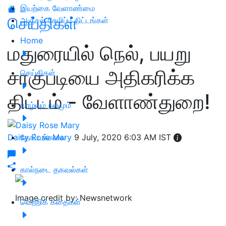
இயற்கை வேளாண்மை
செய்திகள்
அஞ்சல் சேமிப்பு திட்டங்கள்
Home
மதுரையில் நெல், பயறு
சாகுபடியை அதிகரிக்க
செய்திகள்
திட்டம் - வேளாண்துறை!
வாழ்வும் நலமும்
Daisy Rose Mary
தோட்டக்கலை
9 July, 2020 6:03 AM IST
கால்நடை தகவல்கள்
Image credit by: Newsnetwork
வெற்றிக் கதைகள்