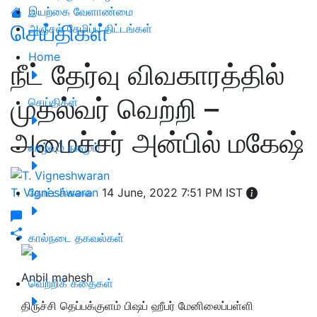
இயற்கை வேளாண்மை
செய்திகள்
அஞ்சல் சேமிப்பு திட்டங்கள்
Home
நீட் தேர்வு விவகாரத்தில்
முதல்வர் வெற்றி –
செய்திகள்
அமைச்சர் அன்பில் மகேஷ்
வாழ்வும் நலமும்
T. Vigneshwaran
தோட்டக்கலை
14 June, 2022 7:51 PM IST
கால்நடை தகவல்கள்
Anbil mahesh
வெற்றிக் கதைகள்
திருச்சி தெப்பக்குளம் பிஷப் ஹீபர் மேனிலைப்பள்ளி