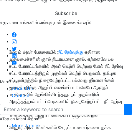
Subscribe
சமூக ஊடகங்களில் எங்களுடன் இணைக்கவும்:
மேலும் அவர் பேசுகையில்;
நீட் தேர்வுக்கு
எதிரான
முதலமைச்சரின் குரல் நியாயமான குரல். ஏற்கனவே பல
சட்ட போராட்டங்களில் அவர் வெற்றி பெற்றது போல் நீட் தேர்வு
சட்ட போராட்டத்திலும் முதல்வர் வெற்றி பெறுவார். தமிழக
சட்டமன்றத்தில் நிறைவேற்றப்பட்ட பல்வேறு தீர்மானங்கள்
More Links
ஜனாதிபதிக்கு அனுப்பி வைக்கப்படாமலேயே ஆளுநர்
About Us
மாளிகையில் தேங்கிக்கிடந்தது. நம் முதல்வரின்
Contact
அழுத்தத்தால் சட்டப்பேரவையில் நிறைவேற்றப்பட்ட நீட் தேர்வு
ரத்து உள்ளிட்ட பல்வேறு தீர்மானங்கள் ஜனாதிபதி
மாளிகைக்கு அனுப்பி வைக்கப்பட்டிருக்கின்றன.
#Top on Krishi Jagran
More Topics
மேலும், அரசு பள்ளிகளில் சேரும் மாணவர்களை தக்க