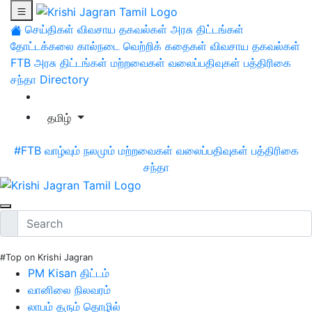
செய்திகள்
விவசாய தகவல்கள்
அரசு திட்டங்கள்
தோட்டக்கலை
கால்நடை
வெற்றிக் கதைகள்
விவசாய தகவல்கள்
FTB
அரசு திட்டங்கள்
மற்றவைகள்
வலைப்பதிவுகள்
பத்திரிகை
சந்தா
Directory
தமிழ்
#FTB
வாழ்வும் நலமும்
மற்றவைகள்
வலைப்பதிவுகள்
பத்திரிகை
சந்தா
#Top on Krishi Jagran
PM Kisan திட்டம்
வானிலை நிலவரம்
லாபம் தரும் தொழில்