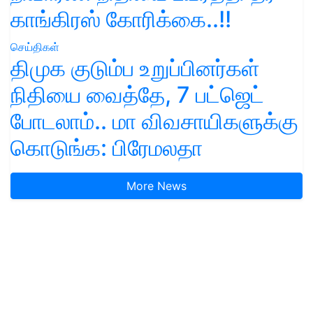
காங்கிரஸ் கோரிக்கை..!!
செய்திகள்
திமுக குடும்ப உறுப்பினர்கள்
நிதியை வைத்தே, 7 பட்ஜெட்
போடலாம்.. மா விவசாயிகளுக்கு
கொடுங்க: பிரேமலதா
More News