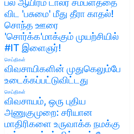
பல ஆயிரம் டாலர் சம்பளத்தை
விட 'பசுமை' மீது தீரா காதல்!
சொந்த ஊரை
'சொர்க்க'மாக்கும் முயற்சியில்
#IT இளைஞர்!
செய்திகள்
விவசாயிகளின் முதுகெலும்பே
உடைக்கப்பட்டுவிட்டது
செய்திகள்
விவசாயம், ஒரு புதிய
அணுகுமுறை: சரியான
மாதிரிகளை உருவாக்க நமக்கு