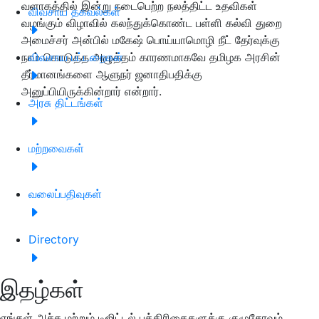
வளாகத்தில் இன்று நடைபெற்ற நலத்திட்ட உதவிகள்
விவசாய தகவல்கள்
வழங்கும் விழாவில் கலந்துக்கொண்ட பள்ளி கல்வி துறை
அமைச்சர் அன்பில் மகேஷ் பொய்யாமொழி நீட் தேர்வுக்கு
நாம் கொடுத்த அழுத்தம் காரணமாகவே தமிழக அரசின்
விவசாய பட்டறைகள்
தீர்மானங்களை ஆளுநர் ஜனாதிபதிக்கு
அனுப்பியிருக்கின்றார் என்றார்.
அரசு திட்டங்கள்
மற்றவைகள்
வலைப்பதிவுகள்
Directory
இதழ்கள்
எங்கள் அச்சு மற்றும் டிஜிட்டல் பத்திரிகைகளுக்கு குழுசேரவும்