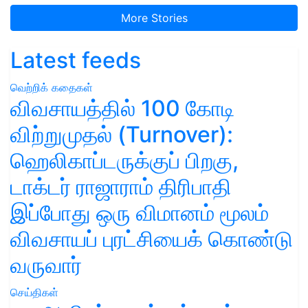
More Stories
Latest feeds
வெற்றிக் கதைகள்
விவசாயத்தில் 100 கோடி
விற்றுமுதல் (Turnover):
ஹெலிகாப்டருக்குப் பிறகு,
டாக்டர் ராஜாராம் திரிபாதி
இப்போது ஒரு விமானம் மூலம்
விவசாயப் புரட்சியைக் கொண்டு
வருவார்
செய்திகள்