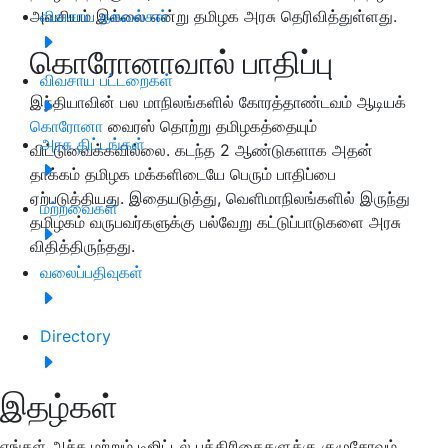
அவசியம் இல்லை என்று தமிழக அரசு தெரிவித்துள்ளது.
விவசாய தகவல்கள்
கொரோனாவால் பாதிப்பு
விவசாய பட்டறைகள்
இந்தியாவின் பல மாநிலங்களில் கோரத்தாண்டவம் ஆடியக்
கொரோனா
வைரஸ் தொற்று தமிழகத்தையும்
அரசு திட்டங்கள்
விட்டுவைக்கவில்லை. கடந்த 2 ஆண்டுகளாக அதன்
தாக்கம் தமிழக மக்களிடையே பெரும் பாதிப்பை
ஏற்படுத்தியது. இதையடுத்து, வெளிமாநிலங்களில் இருந்து
மற்றவைகள்
தமிழகம் வருபவர்களுக்கு பல்வேறு கட்டுப்பாடுகளை அரசு
விதித்திருந்தது.
வலைப்பதிவுகள்
Directory
இதழ்கள்
எங்கள் அச்சு மற்றும் டிஜிட்டல் பத்திரிகைகளுக்கு குழுசேரவும்