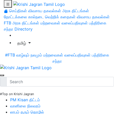
செய்திகள்
விவசாய தகவல்கள்
அரசு திட்டங்கள்
தோட்டக்கலை
கால்நடை
வெற்றிக் கதைகள்
விவசாய தகவல்கள்
FTB
அரசு திட்டங்கள்
மற்றவைகள்
வலைப்பதிவுகள்
பத்திரிகை
சந்தா
Directory
தமிழ்
#FTB
வாழ்வும் நலமும்
மற்றவைகள்
வலைப்பதிவுகள்
பத்திரிகை
சந்தா
#Top on Krishi Jagran
PM Kisan திட்டம்
வானிலை நிலவரம்
லாபம் தரும் தொழில்