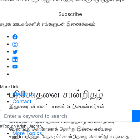
Subscribe
சமூக ஊடகங்களில் எங்களுடன் இணைக்கவும்:
More Links
பரிசோதனை சான்றிதழ்
About Us
Contact
இதுவரை, விமானப் பயணம் மேற்கொள்பவர்கள்,
பயணத்திற்கு முன்னதாக 72 மணி நேரத்திற்குள் செய்த
கொரோனா பரிசோதனை சான்றிதழை கொண்டு வர
#Top on Krishi Jagran
வேண்டும். கொரோனாத் தொற்று இல்லை என்பதை
More Topics
உறுதிப்படுத்தும் 'நெகடிவ்' சான்றிதழை கொண்டு வருவதை