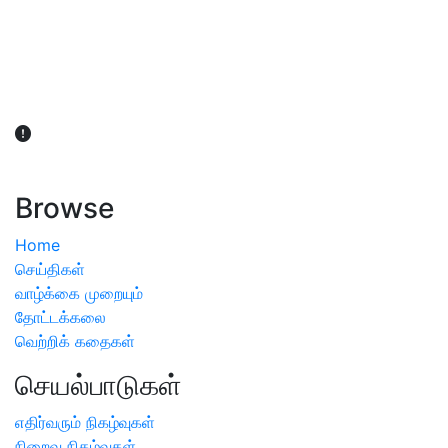
விவசாயிகள் நலன் கருதி சாகுபடி தொடர்பான சந்தேகம்
ஏற்பட்டால் வேளாண் விஞ்ஞானிகளை அணுகலாம்: தமிழக அரசு
அறிவிப்பு
Browse
Home
செய்திகள்
வாழ்க்கை முறையும்
தோட்டக்கலை
வெற்றிக் கதைகள்
செயல்பாடுகள்
எதிர்வரும் நிகழ்வுகள்
நிறைவு நிகழ்வுகள்