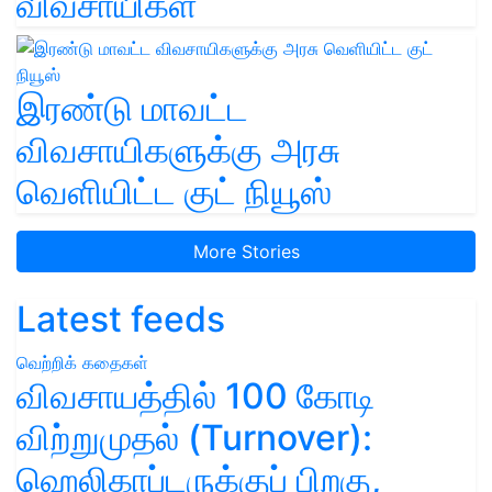
விவசாயிகள்
இரண்டு மாவட்ட
விவசாயிகளுக்கு அரசு
வெளியிட்ட குட் நியூஸ்
More Stories
Latest feeds
வெற்றிக் கதைகள்
விவசாயத்தில் 100 கோடி
விற்றுமுதல் (Turnover):
ஹெலிகாப்டருக்குப் பிறகு,