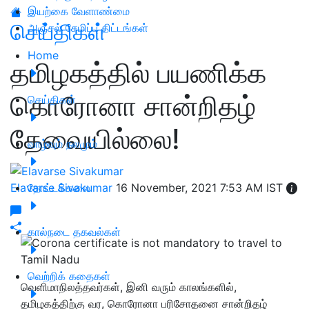
இயற்கை வேளாண்மை
செய்திகள்
அஞ்சல் சேமிப்பு திட்டங்கள்
Home
தமிழகத்தில் பயணிக்க
கொரோனா சான்றிதழ்
செய்திகள்
தேவையில்லை!
வாழ்வும் நலமும்
Elavarse Sivakumar
தோட்டக்கலை
16 November, 2021 7:53 AM IST
கால்நடை தகவல்கள்
வெற்றிக் கதைகள்
வெளிமாநிலத்தவர்கள், இனி வரும் காலங்களில்,
தமிழகத்திற்கு வர, கொரோனா பரிசோதனை சான்றிதழ்