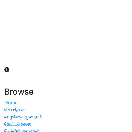
விவசாயிகள் நலன் கருதி சாகுபடி தொடர்பான சந்தேகம்
ஏற்பட்டால் வேளாண் விஞ்ஞானிகளை அணுகலாம்: தமிழக அரசு
அறிவிப்பு
Browse
Home
செய்திகள்
வாழ்க்கை முறையும்
தோட்டக்கலை
வெற்றிக் கதைகள்