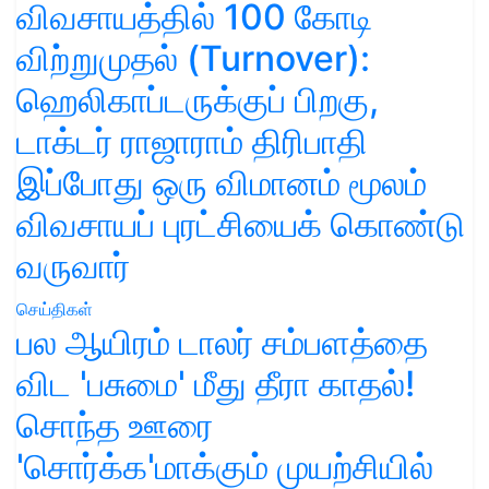
விவசாயத்தில் 100 கோடி
விற்றுமுதல் (Turnover):
ஹெலிகாப்டருக்குப் பிறகு,
டாக்டர் ராஜாராம் திரிபாதி
இப்போது ஒரு விமானம் மூலம்
விவசாயப் புரட்சியைக் கொண்டு
வருவார்
செய்திகள்
பல ஆயிரம் டாலர் சம்பளத்தை
விட 'பசுமை' மீது தீரா காதல்!
சொந்த ஊரை
'சொர்க்க'மாக்கும் முயற்சியில்