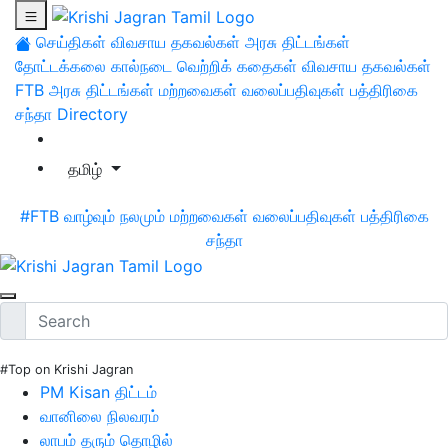
செய்திகள்
விவசாய தகவல்கள்
அரசு திட்டங்கள்
தோட்டக்கலை
கால்நடை
வெற்றிக் கதைகள்
விவசாய தகவல்கள்
FTB
அரசு திட்டங்கள்
மற்றவைகள்
வலைப்பதிவுகள்
பத்திரிகை
சந்தா
Directory
தமிழ்
#FTB
வாழ்வும் நலமும்
மற்றவைகள்
வலைப்பதிவுகள்
பத்திரிகை
சந்தா
#Top on Krishi Jagran
PM Kisan திட்டம்
வானிலை நிலவரம்
லாபம் தரும் தொழில்