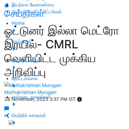
இயற்கை வேளாண்மை
செய்திகள்
அஞ்சல் சேமிப்பு திட்டங்கள்
Home
ஓட்டுனர் இல்லா மெட்ரோ
இரயில்- CMRL
செய்திகள்
வெளியிட்ட முக்கிய
வாழ்வும் நலமும்
அறிவிப்பு
தோட்டக்கலை
Muthukrishnan Murugan
கால்நடை தகவல்கள்
28 November, 2023 3:37 PM IST
வெற்றிக் கதைகள்