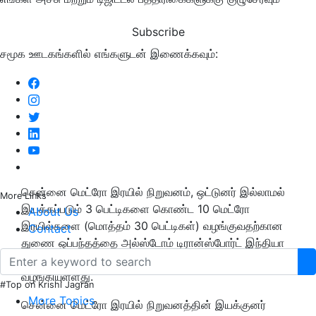
Subscribe
சமூக ஊடகங்களில் எங்களுடன் இணைக்கவும்:
சென்னை மெட்ரோ இரயில் நிறுவனம், ஒட்டுனர் இல்லாமல்
More Links
இயக்கப்படும் 3 பெட்டிகளை கொண்ட 10 மெட்ரோ
About Us
இரயில்களை (மொத்தம் 30 பெட்டிகள்) வழங்குவதற்கான
Contact
துணை ஒப்பந்தத்தை அல்ஸ்டோம் டிரான்ஸ்போர்ட் இந்தியா
நிறுவனத்திற்கு ரூ.269 கோடி மதிப்பில் (வரிகள் உட்பட)
வழங்கியுள்ளது.
#Top on Krishi Jagran
More Topics
சென்னை மெட்ரோ இரயில் நிறுவனத்தின் இயக்குனர்