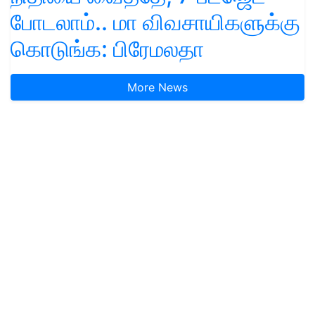
போடலாம்.. மா விவசாயிகளுக்கு
கொடுங்க: பிரேமலதா
More News