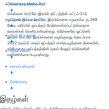
Driverless Metro Rail
விவசாய தகவல்கள்
சென்னை மெட்ரோ இரயில் திட்டத்தின் கட்டம்-2-ல்
ஓட்டுனர் இல்லா மெட்ரோ இரயில்களை உருவாக்க ரூ.269
விவசாய பட்டறைகள்
கோடி மதிப்பில் ஒப்பந்தம் மேற்கொள்ளப்பட்டுள்ளதாக
தகவல்கள் வெளியாகியுள்ளது. ஏற்கெனவே ஓட்டுனர்
அரசு திட்டங்கள்
இல்லா மெட்ரோ இரயில்களை வழங்குவது தொடர்பாக
2022 நவம்பர் மாதம் ஒப்பந்தம் கையெழுத்தான நிலையில்,
தற்போதைய ஒப்பந்தத்தின் மூலம் மேலும் ரயில்களின்
மற்றவைகள்
எண்ணிக்கை கூடியுள்ளது.
வலைப்பதிவுகள்
Directory
இதழ்கள்
எங்கள் அச்சு மற்றும் டிஜிட்டல் பத்திரிகைகளுக்கு குழுசேரவும்