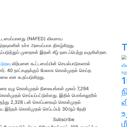
ூட்டமைப்பானது (NAFED) விவசாய
T
ுறவுகளின் உச்ச அமைப்பாக திகழ்கிறது.
்படுத்தும் முறைகள் இதன் கீழ் நடைப்பெற்று வருகின்றன.
டுறவு
விற்பனை கூட்டமைப்பின் செயல்பாடுகளால்
 40 நாட்களுக்கும் மேலாக கொள்முதல் செய்த
லை என கூறப்படுகிறது.
1
தி வரை ஏழு கொள்முதல் நிலையங்கள் மூலம் 7,294
கொள்முதல் செய்யப்பட்டுள்ளது. இதில் பொங்கலூரில்
வ
ருந்து 2,328 டன் கொப்பரையும் கொள்முதல்
கிய இந்தக் கொள்முதல் செப்டம்பர் 30ஆம் தேதி
உ
Subscribe
ம
் பேசுகையில், "ஒரு கிலோ தேங்காய், 108 ரூபாய்க்கு