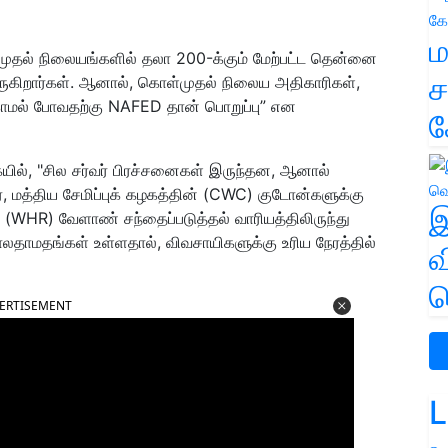
ம
தல் நிலையங்களில் தலா 200-க்கும் மேற்பட்ட தென்னை
ச
கிறார்கள். ஆனால், கொள்முதல் நிலைய அதிகாரிகள்,
்காமல் போவதற்கு NAFED தான் பொறுப்பு” என
க
யில், "சில சர்வர் பிரச்சனைகள் இருந்தன, ஆனால்
ர, மத்திய சேமிப்புக் கழகத்தின் (CWC) குடோன்களுக்கு
இ
் (WHR) வேளாண் சந்தைப்படுத்தல் வாரியத்திலிருந்து
 காலதாமதங்கள் உள்ளதால், விவசாயிகளுக்கு உரிய நேரத்தில்
வ
வ
ERTISEMENT
L