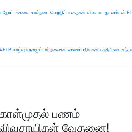
்
தோட்டக்கலை
கால்நடை
வெற்றிக் கதைகள்
விவசாய தகவல்கள்
F
#FTB
வாழ்வும் நலமும்
மற்றவைகள்
வலைப்பதிவுகள்
பத்திரிகை சந்த
கொள்முதல் பணம்
விவசாயிகள் வேதனை!