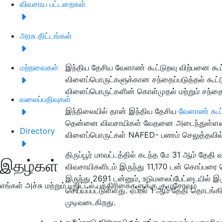
விவசாய பட்டறைகள்
அரசு திட்டங்கள்
மற்றவைகள்
இந்திய தேசிய வேளாண் கூட்டுறவு விற்பனை க
விளைப்பொருட்களுக்கான சந்தைப்படுத்தல் கூட்ட
விளைப்பொருட்களின் கொள்முதல் மற்றும் சந்தைப
வலைப்பதிவுகள்
இந்நிலையில் தான் இந்திய தேசிய
வேளாண் கூட்
தென்னை விவசாயிகள் வேதனை அடைந்துள்ளனர்.
Directory
விளைப்பொருட்கள் NAFED- பணம் செலுத்தவில்
திருப்பூர் மாவட்டத்தில் கடந்த மே 31 ஆம் தே
இதழ்கள்
விவசாயிகளிடம் இருந்து 11,170 டன் கொப்பரை 
இருந்து 2691 டன்னும், உடுமலைப்பேட்டையில் இ
எங்கள் அச்சு மற்றும் டிஜிட்டல் பத்திரிகைகளுக்கு குழுசேரவும்
செய்யப்பட்டுள்ளது. ஏப்ரல் 1 ஆம் தேதி தொடங்
முடிவடைகிறது.
தமிழ்நாடு விவசாயிகள் சங்க தலைவர் உ.பரமசிவம