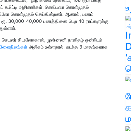
உ
்கெட் கமிட்டி அதிகாரிகள், கொப்பரை கொள்முதல்
0 கிலோ கொள்முதல் செய்கின்றனர். ஆனால், பணம்
ாயி ரூ. 30,000-40,000 பணத்தினை பெற 40 நாட்களுக்கு
ுள்ளார்.
I
ை) செயலர் சி.மனோகரன், முன்னணி நாளிதழ் ஒன்றிடம்
D
விளைநிலங்கள்
அதிகம் உள்ளதால், கடந்த 3 மாதங்களாக
'
க
ம
க
ம