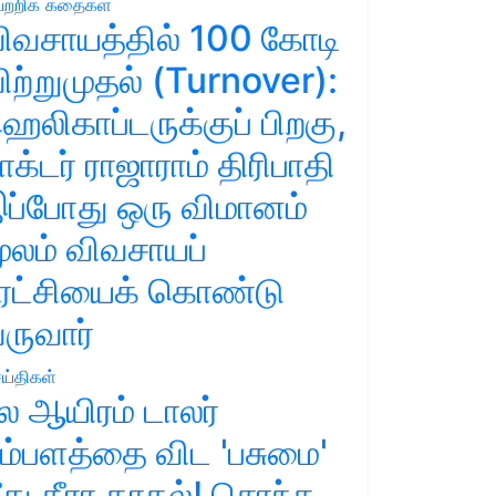
ற்றிக் கதைகள்
ிவசாயத்தில் 100 கோடி
ிற்றுமுதல் (Turnover):
ெலிகாப்டருக்குப் பிறகு,
ாக்டர் ராஜாராம் திரிபாதி
ப்போது ஒரு விமானம்
ூலம் விவசாயப்
ுரட்சியைக் கொண்டு
ருவார்
ய்திகள்
ல ஆயிரம் டாலர்
ம்பளத்தை விட 'பசுமை'
ீது தீரா காதல்! சொந்த