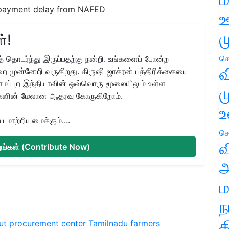
 payment delay from NAFED
ஊ
ம
்!
செ
 தொடர்ந்து இருப்பதற்கு நன்றி. உங்களைப் போன்ற
வ
ை முன்னேறி வருகிறது. கிருஷி ஜாக்ரன் பத்திரிக்கையை
ிராமப்புற இந்தியாவின் ஒவ்வொரு மூலையிலும் உள்ள
ம
களின் மேலான ஆதரவு கோருகிறோம்.
உ
மாற்றியமைக்கும்....
செ
வ
்யுங்கள் (Contribute Now)
அ
ம
ந
த
ut procurement center
Tamilnadu
farmers