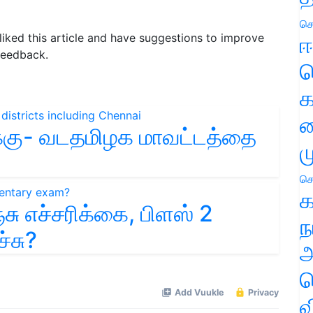
செ
 liked this article and have suggestions to improve
ஈ
feedback.
ப
க
வ
்கு- வடதமிழக மாவட்டத்தை
ம
செ
க
சு எச்சரிக்கை, பிளஸ் 2
ந
்சு?
அ
ச
வ