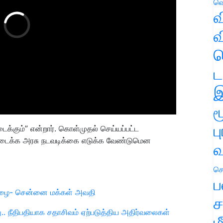
வெ
வ
வ
ஹ
ட
இ
ம
ப
ைக்கும்” என்றார். கொள்முதல் செய்யப்பட்ட
கிடைக்க அரசு நடவடிக்கை எடுக்க வேண்டுமென
வ
செ
ப
னமழை- சென்னை மக்கள் அவதி
ச
.. நீதிபதியாக சதாசிவம் ஏற்படுத்திய அதிர்வலைகள்
ம