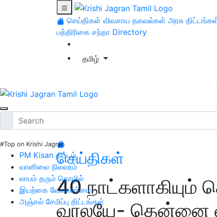
செய்திகள்
விவசாய தகவல்கள்
அரசு திட்டங்கள
பத்திரிகை சந்தா
Directory
தமிழ்
#Top on Krishi Jagran
செய்திகள்
PM Kisan திட்டம்
வானிலை நிலவரம்
லாபம் தரும் தொழில்
40 நாட்களாகியும் 
இயற்கை வேளாண்மை
அஞ்சல் சேமிப்பு திட்டங்கள்
வரலயே- தென்னை 