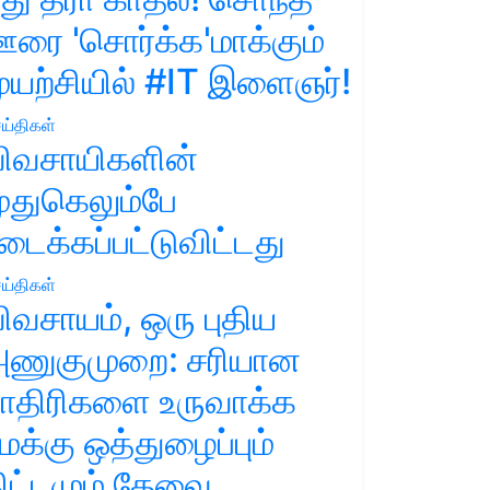
ரை 'சொர்க்க'மாக்கும்
ுயற்சியில் #IT இளைஞர்!
ய்திகள்
ிவசாயிகளின்
ுதுகெலும்பே
டைக்கப்பட்டுவிட்டது
ய்திகள்
ிவசாயம், ஒரு புதிய
ணுகுமுறை: சரியான
ாதிரிகளை உருவாக்க
மக்கு ஒத்துழைப்பும்
ிட்டமும் தேவை.