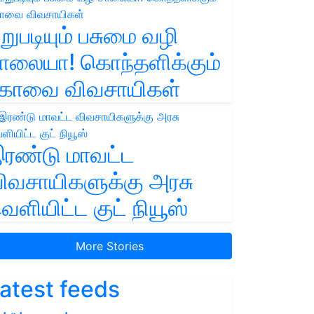
றுபடியும் பசுமை வழி
ாலையா! கொந்தளிக்கும்
ோவை விவசாயிகள்
ரண்டு மாவட்ட
ிவசாயிகளுக்கு அரசு
ெளியிட்ட குட் நியூஸ்
More Stories
atest feeds