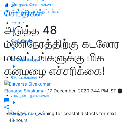
இயற்கை வேளாண்மை
செய்திகள்
அஞ்சல் சேமிப்பு திட்டங்கள்
Home
அடுத்த 48
மணிநேரத்திற்கு கடலோர
செய்திகள்
மாவட்டங்களுக்கு மிக
வாழ்வும் நலமும்
கனமழை எச்சரிக்கை!
தோட்டக்கலை
Elavarse Sivakumar
17 December, 2020 7:44 PM IST
கால்நடை தகவல்கள்
வெற்றிக் கதைகள்