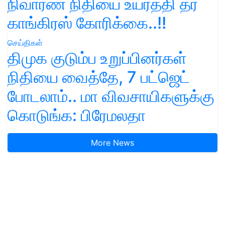
நிவாரண நிதியை உயர்த்தி தர
காங்கிரஸ் கோரிக்கை..!!
செய்திகள்
திமுக குடும்ப உறுப்பினர்கள்
நிதியை வைத்தே, 7 பட்ஜெட்
போடலாம்.. மா விவசாயிகளுக்கு
கொடுங்க: பிரேமலதா
More News