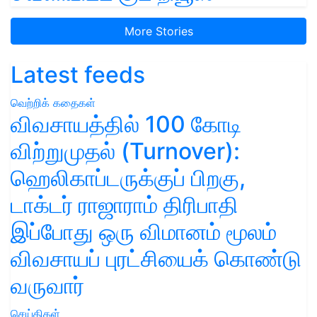
More Stories
Latest feeds
வெற்றிக் கதைகள்
விவசாயத்தில் 100 கோடி
விற்றுமுதல் (Turnover):
ஹெலிகாப்டருக்குப் பிறகு,
டாக்டர் ராஜாராம் திரிபாதி
இப்போது ஒரு விமானம் மூலம்
விவசாயப் புரட்சியைக் கொண்டு
வருவார்
செய்திகள்