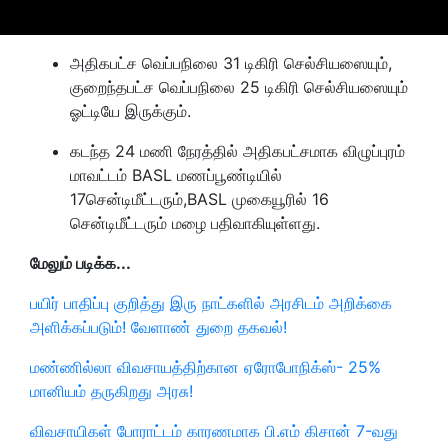
அதிகபட்ச வெப்பநிலை 31 டிகிரி செல்சியஸையும்,
குறைந்தபட்ச வெப்பநிலை 25 டிகிரி செல்சியஸையும்
ஓட்டியே இருக்கும்.
கடந்த 24 மணி நேரத்தில் அதிகபட்சமாக விழுப்புரம்
மாவட்டம் BASL மணப்பூண்டியில்
17சென்டிமீட்டரும்,BASL முகையூரில் 16
சென்டிமீட்டரும் மழை பதிவாகியுள்ளது.
மேலும் படிக்க...
பயிர் பாதிப்பு குறித்து இரு நாட்களில் அரசிடம் அறிக்கை
அளிக்கப்படும்! வேளாண் துறை தகவல்!
மண்ணில்லா விவசாயத்திற்கான ஏரோபோநிக்ஸ்- 25%
மானியம் தருகிறது அரசு!
விவசாயிகள் போராட்டம் காரணமாக பி.எம் கிசான் 7-வது