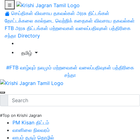
செய்திகள்
விவசாய தகவல்கள்
அரசு திட்டங்கள்
தோட்டக்கலை
கால்நடை
வெற்றிக் கதைகள்
விவசாய தகவல்கள்
FTB
அரசு திட்டங்கள்
மற்றவைகள்
வலைப்பதிவுகள்
பத்திரிகை
சந்தா
Directory
தமிழ்
#FTB
வாழ்வும் நலமும்
மற்றவைகள்
வலைப்பதிவுகள்
பத்திரிகை
சந்தா
#Top on Krishi Jagran
PM Kisan திட்டம்
வானிலை நிலவரம்
லாபம் தரும் தொழில்