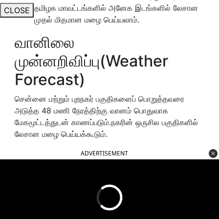
தமிழக மாவட்டங்களில் அனேக இடங்களில் லேசான
CLOSE
முதல் மிதமான மழை பெய்யலாம்.
வானிலை
முன்னறிவிப்பு(Weather
Forecast)
சென்னை மற்றும் புறநகர் பகுதிகளைப் பொறுத்தவரை
அடுத்த 48 மணி நேரத்திற்கு வானம் பொதுவாக
மேகமூட்டத்துடன் காணப்படும்.நகரின் ஒருசில பகுதிகளில்
லேசான மழை பெய்யக்கூடும்.
ADVERTISEMENT