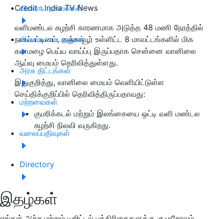
Credit : India TV News
விவசாய தகவல்கள்
வளிமண்டல சுழற்சி காரணமாக அடுத்த 48 மணி நேரத்தில்
நாகப்பட்டினம், தஞ்சாவூர் உள்ளிட்ட 8 மாவட்டங்களில் மிக
விவசாய பட்டறைகள்
கனமழை பெய்ய வாய்ப்பு இருப்பதாக சென்னை வானிலை
ஆய்வு மையம் தெரிவித்துள்ளது.
அரசு திட்டங்கள்
இதுகுறித்து, வானிலை மையம் வெளியிட்டுள்ள
செய்திக்குறிப்பில் தெரிவித்திருப்பதாவது:
மற்றவைகள்
குமரிக்கடல் மற்றும் இலங்கையை ஒட்டி வளி மண்டல
சுழற்சி நிலவி வருகிறது.
வலைப்பதிவுகள்
Directory
இதழ்கள்
எங்கள் அச்சு மற்றும் டிஜிட்டல் பத்திரிகைகளுக்கு குழுசேரவும்