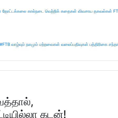
்
தோட்டக்கலை
கால்நடை
வெற்றிக் கதைகள்
விவசாய தகவல்கள்
F
#FTB
வாழ்வும் நலமும்
மற்றவைகள்
வலைப்பதிவுகள்
பத்திரிகை சந்த
த்தால்,
டியில்லா கடன்!