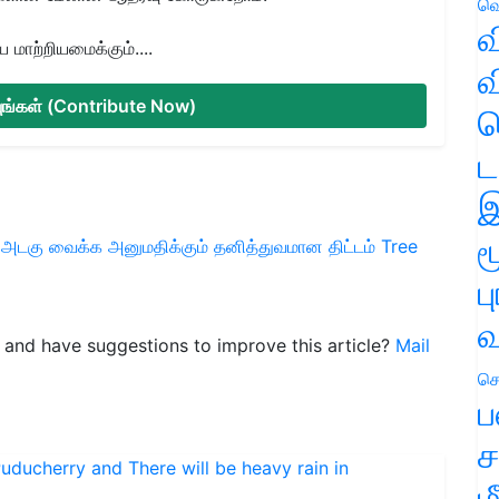
வெ
வ
மாற்றியமைக்கும்....
வ
்யுங்கள் (Contribute Now)
ஹ
ட
இ
ம
அடகு வைக்க அனுமதிக்கும் தனித்துவமான திட்டம்
Tree
ப
வ
le and have suggestions to improve this article?
Mail
செ
ப
ச
ம