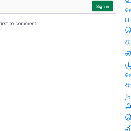
செ
ஈ
ப
க
வ
ம
செ
க
ந
அ
ச
வ