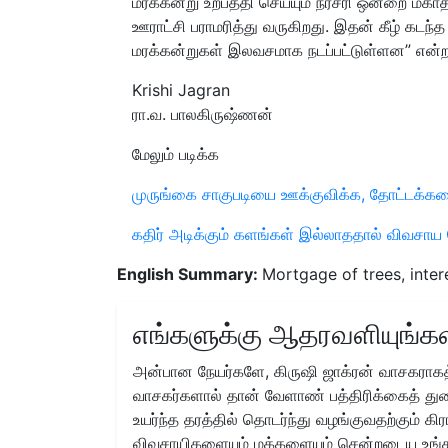
மரக்கன்று உற்பத்தி செய்யும் நர்சரி ஒன்றை மகா
ஊராட்சி பராமரித்து வருகிறது. இதன் கீழ் கடந்
மரக்கன்றுகள் இலவசமாக நடப்பட்டுள்ளன” என்றா
Krishi Jagran
ரா.வ. பாலகிருஷ்ணன்
மேலும் படிக்க
முருங்கை சாகுபடியை ஊக்குவிக்க, தோட்டக்கலை 
கதிர் அடிக்கும் களங்கள் இல்லாததால் விவசா
English Summary:
Mortgage of trees, inter
எங்களுக்கு ஆதரவளியுங்கள
அன்பான நேயர்களே, கிருஷி ஜாக்ரன் வாசகராகத்
வாசகர்களால் தான் வேளாண் பத்திரிக்கைத் துற
உயர்ந்த தரத்தில் தொடர்ந்து வழங்குவதற்கும் க
விவசாயிகளையும் மக்களையும் சென்றடைய உங்