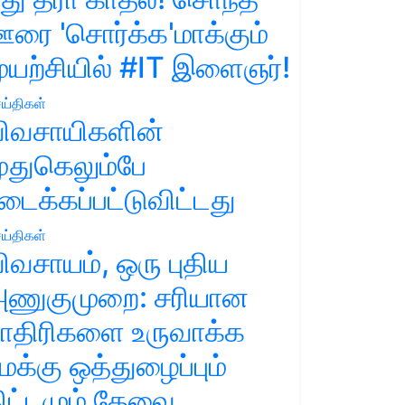
ரை 'சொர்க்க'மாக்கும்
ுயற்சியில் #IT இளைஞர்!
ய்திகள்
ிவசாயிகளின்
ுதுகெலும்பே
டைக்கப்பட்டுவிட்டது
ய்திகள்
ிவசாயம், ஒரு புதிய
ணுகுமுறை: சரியான
ாதிரிகளை உருவாக்க
மக்கு ஒத்துழைப்பும்
ிட்டமும் தேவை.