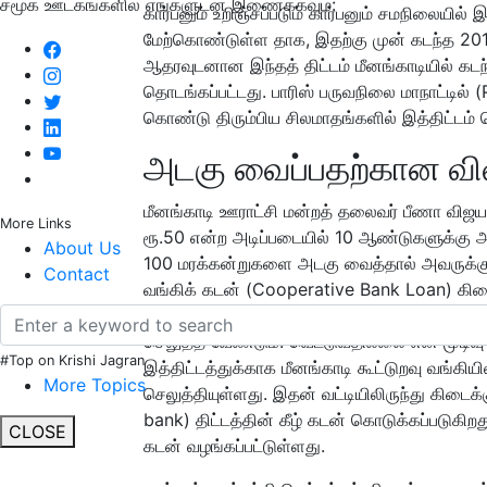
சமூக ஊடகங்களில் எங்களுடன் இணைக்கவும்:
கார்பனும் உறிஞ்சப்படும் கார்பனும் சமநிலையில்
மேற்கொண்டுள்ள தாக, இதற்கு முன் கடந்த 2018
ஆதரவுடனான இந்தத் திட்டம் மீனங்காடியில் கட
தொடங்கப்பட்டது. பாரிஸ் பருவநிலை மாநாட்டில்
கொண்டு திரும்பிய சிலமாதங்களில் இத்திட்டம் 
அடகு வைப்பதற்கான வி
மீனங்காடி ஊராட்சி மன்றத் தலைவர் பீணா விஜய
More Links
ரூ.50 என்ற அடிப்படையில் 10 ஆண்டுகளுக்கு அ
About Us
100 மரக்கன்றுகளை அடகு வைத்தால் அவருக்கு
Contact
வங்கிக் கடன் (Cooperative Bank Loan) கிடைக
ஆண்டுகளுக்குப் பிறகு மரத்தை வெட்டுவது என
செலுத்த வேண்டும். வெட்டுவதில்லை என முடிவ
#Top on Krishi Jagran
இத்திட்டத்துக்காக மீனங்காடி கூட்டுறவு வங்கி
More Topics
செலுத்தியுள்ளது. இதன் வட்டியிலிருந்து கிடை
bank) திட்டத்தின் கீழ் கடன் கொடுக்கப்படுகி
CLOSE
கடன் வழங்கப்பட்டுள்ளது.