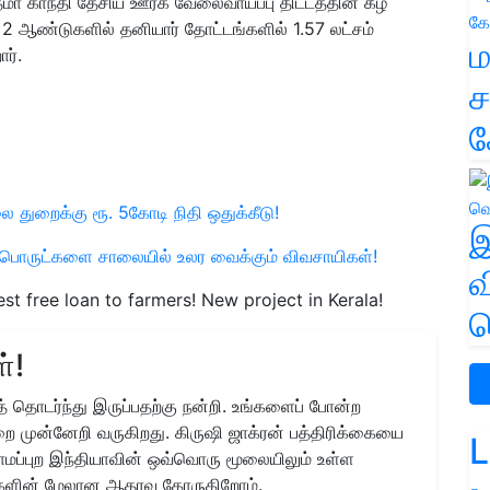
த்மா காந்தி தேசிய ஊரக வேலைவாய்ப்பு திட்டத்தின் கீழ்
த 2 ஆண்டுகளில் தனியார் தோட்டங்களில் 1.57 லட்சம்
ம
ர்.
ச
க
துறைக்கு ரூ. 5கோடி நிதி ஒதுக்கீடு!
இ
ய பொருட்களை சாலையில் உலர வைக்கும் விவசாயிகள்!
வ
est free loan to farmers! New project in Kerala!
வ
்!
 தொடர்ந்து இருப்பதற்கு நன்றி. உங்களைப் போன்ற
ை முன்னேறி வருகிறது. கிருஷி ஜாக்ரன் பத்திரிக்கையை
L
ிராமப்புற இந்தியாவின் ஒவ்வொரு மூலையிலும் உள்ள
களின் மேலான ஆதரவு கோருகிறோம்.