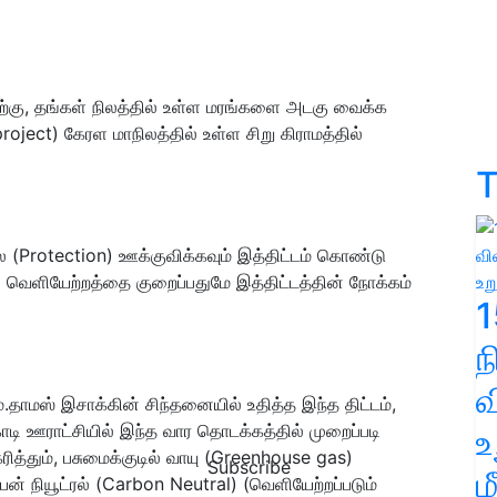
தற்கு, தங்கள் நிலத்தில் உள்ள மரங்களை அடகு வைக்க
oject) கேரள மாநிலத்தில் உள்ள சிறு கிராமத்தில்
T
 (Protection) ஊக்குவிக்கவும் இத்திட்டம் கொண்டு
n) வெளியேற்றத்தை குறைப்பதுமே இத்திட்டத்தின் நோக்கம்
1
வ
்.தாமஸ் இசாக்கின் சிந்தனையில் உதித்த இந்த திட்டம்,
டி ஊராட்சியில் இந்த வார தொடக்கத்தில் முறைப்படி
உ
ித்தும், பசுமைக்குடில் வாயு (Greenhouse gas)
Subscribe
ம
பன் நியூட்ரல் (Carbon Neutral) (வெளியேற்றப்படும்