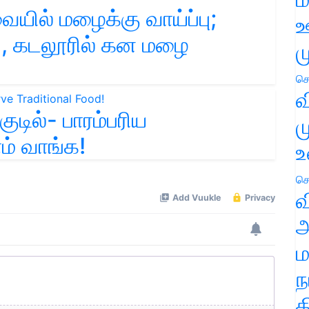
ையில் மழைக்கு வாய்ப்பு;
ஊ
்சி, கடலூரில் கன மழை
ம
செ
வ
ுடில்- பாரம்பரிய
ம
ம் வாங்க!
உ
செ
வ
அ
ம
ந
த