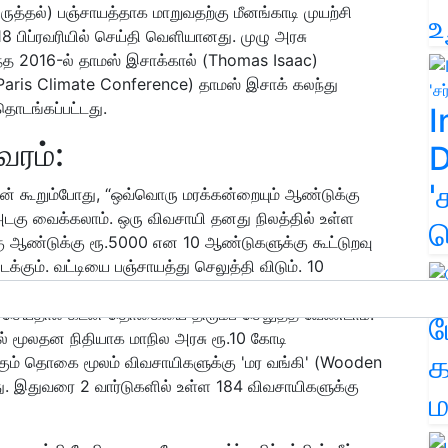
 இருத்தல்) பஞ்சாயத்தாக மாறுவதற்கு மீனங்காடி முயற்சி
உ
 பிப்ரவரியில் செய்தி வெளியானது. முழு அரசு
ந்த 2016-ல் தாமஸ் இசாக்கால் (Thomas Isaac)
 (Paris Climate Conference) தாமஸ் இசாக் கலந்து
தொடங்கப்பட்டது.
I
வரம்:
D
'
ன் கூறும்போது, “ஒவ்வொரு மரக்கன்றையும் ஆண்டுக்கு
டகு வைக்கலாம். ஒரு விவசாயி தனது நிலத்தில் உள்ள
க
 ஆண்டுக்கு ரூ.5000 என 10 ஆண்டுகளுக்கு கூட்டுறவு
்கும். வட்டியை பஞ்சாயத்து செலுத்தி விடும். 10
 விவசாயி முடிவு செய்தால் கடன் தொகையை திரும்ப
ு செய்தால் கடன் தொகையை திரும்ப செலுத்த வேண்டாம்.
ம
யில் மூலதன நிதியாக மாநில அரசு ரூ.10 கோடி
க
க்கும் தொகை மூலம் விவசாயிகளுக்கு 'மர வங்கி' (Wooden
றது. இதுவரை 2 வார்டுகளில் உள்ள 184 விவசாயிகளுக்கு
ம