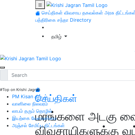
செய்திகள்
விவசாய தகவல்கள்
அரசு திட்டங்கள
பத்திரிகை சந்தா
Directory
தமிழ்
#Top on Krishi Jagran
செய்திகள்
PM Kisan திட்டம்
வானிலை நிலவரம்
லாபம் தரும் தொழில்
மரங்களை அடகு வை
இயற்கை வேளாண்மை
அஞ்சல் சேமிப்பு திட்டங்கள்
விவசாயிகளுக்கு வட்