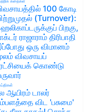
ற்றிக் கதைகள்
ிவசாயத்தில் 100 கோடி
ிற்றுமுதல் (Turnover):
ெலிகாப்டருக்குப் பிறகு,
ாக்டர் ராஜாராம் திரிபாதி
ப்போது ஒரு விமானம்
ூலம் விவசாயப்
ுரட்சியைக் கொண்டு
ருவார்
ய்திகள்
ல ஆயிரம் டாலர்
ம்பளத்தை விட 'பசுமை'
ீது தீரா காதல்! சொந்த