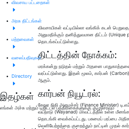
விவசாய பட்டறைகள்
அரசு திட்டங்கள்
விவசாயிகள் வட்டியில்லா வங்கிக் கடன் பெறுவ
அனுமதிக்கும் தனித்துவமான திட்டம் (Unique pr
மற்றவைகள்
தொடங்கப்பட்டுள்ளது.
திட்டத்தின் நோக்கம்:
வலைப்பதிவுகள்
மரக்கன்று நடுதல் மற்றும் அதனை பாதுகாத்தலை
வரப்பட்டுள்ளது. இதன் மூலம், கார்பன் (Carbo
Directory
ஆகும்.
கார்பன் நியூட்ரல்:
இதழ்கள்
கேரள நிதி அமைச்சர் (Finance Minister) டி.எம
எங்கள் அச்சு மற்றும் டிஜிட்டல் பத்திரிகைகளுக்கு குழுசேரவும்
வயநாடு (Wayanad) மாவட்டத்தில் உள்ள மீனங்கா
தொடங்கி வைக்கப்பட்டது. பசுமைப் பரப்பை அதிகர
வெளியேற்றத்தை குறைத்தும் நாட்டின் முதல் கார்