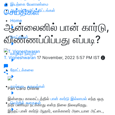
இயற்கை வேளாண்மை
செய்திகள்
அஞ்சல் சேமிப்பு திட்டங்கள்
Home
ஆன்லைனில் பான் கார்டு,
விண்ணப்பிப்பது எப்படி?
செய்திகள்
வாழ்வும் நலமும்
T. Vigneshwaran
17 November, 2022 5:57 PM IST
தோட்டக்கலை
கால்நடை தகவல்கள்
Pan Card Online
இன்றைய காலகட்டத்தில்
பான் கார்டு இல்லாமல்
எந்த ஒரு
வெற்றிக் கதைகள்
நிதி பணியும் நடக்காது என்ற நிலை நிலவுகிறது.
இந்தப் பான் கார்டு ஆதார், வாக்காளர் அடையாள அட்டை,