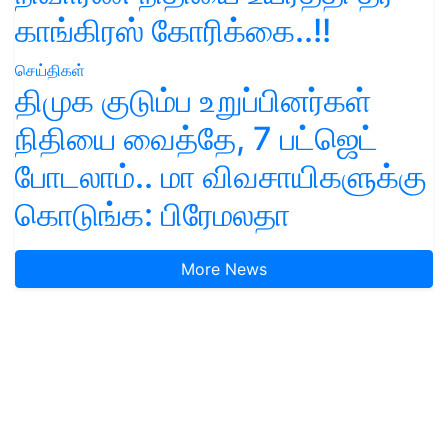
காங்கிரஸ் கோரிக்கை..!!
செய்திகள்
திமுக குடும்ப உறுப்பினர்கள்
நிதியை வைத்தே, 7 பட்ஜெட்
போடலாம்.. மா விவசாயிகளுக்கு
கொடுங்க: பிரேமலதா
More News