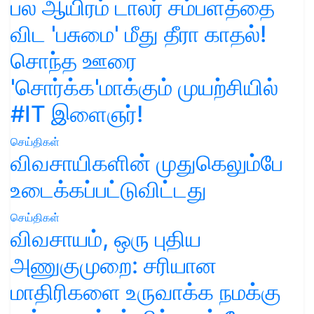
பல ஆயிரம் டாலர் சம்பளத்தை
விட 'பசுமை' மீது தீரா காதல்!
சொந்த ஊரை
'சொர்க்க'மாக்கும் முயற்சியில்
#IT இளைஞர்!
செய்திகள்
விவசாயிகளின் முதுகெலும்பே
உடைக்கப்பட்டுவிட்டது
செய்திகள்
விவசாயம், ஒரு புதிய
அணுகுமுறை: சரியான
மாதிரிகளை உருவாக்க நமக்கு