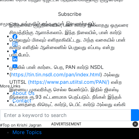
Subscribe
சமூக ஊடகங்களில் எங்களுடன் இணைக்கவும்:
இத்தகைய சூழ்நிலையில், பான் கார்டு இல்லாதது ஒருவரை
சிரமத்திற்கு ஆளாக்கலாம். இந்த நிலையில், பான் கார்டு
பெறுவதும் மிகவும் எளிதாகிவிட்டது. அந்த வகையில் பான்
கார்டு எளிதில் ஆன்லைனில் பெறுவது எப்பாடி என்று
பார்ப்போம்.
முதலில் பான் கார்டை பெற, PAN கார்டு NSDL
(
https://tin.tin.nsdl.com/pan/index.html
) அல்லது
UTITSL
(https://www.pan.utiitsl.com/PAN/)
என்ற
More Links
இணைய முகவரிக்கு செல்ல வேண்டும். இதில் ஜிஎஸ்டி
About Us
நீங்கலாக ரூ.93 கட்டணமாக பெறப்படும். நீங்கள் இந்தக்
Contact
கட்டணத்தை கிரெடிட் கார்டு, டெபிட் கார்டு அல்லது வங்கி
வரைவோலை மூலம் செலுத்தலாம்.
ADVERTISEMENT
#Top on Krishi Jagran
More Topics