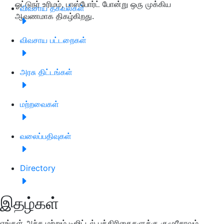
ஓட்டுநர் உரிமம், பாஸ்போர்ட் போன்று ஒரு முக்கிய
விவசாய தகவல்கள்
ஆவணமாக திகழ்கிறது.
விவசாய பட்டறைகள்
அரசு திட்டங்கள்
மற்றவைகள்
வலைப்பதிவுகள்
Directory
இதழ்கள்
எங்கள் அச்சு மற்றும் டிஜிட்டல் பத்திரிகைகளுக்கு குழுசேரவும்