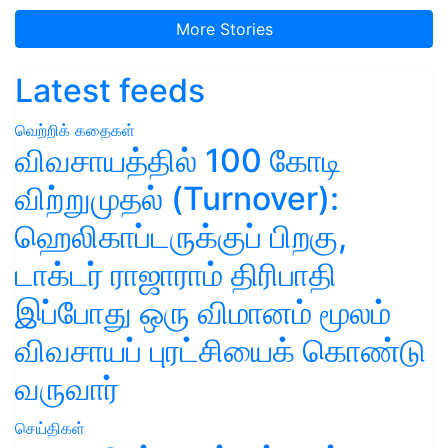
More Stories
Latest feeds
வெற்றிக் கதைகள்
விவசாயத்தில் 100 கோடி
விற்றுமுதல் (Turnover):
ஹெலிகாப்டருக்குப் பிறகு,
டாக்டர் ராஜாராம் திரிபாதி
இப்போது ஒரு விமானம் மூலம்
விவசாயப் புரட்சியைக் கொண்டு
வருவார்
செய்திகள்