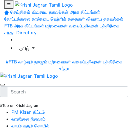
செய்திகள்
விவசாய தகவல்கள்
அரசு திட்டங்கள்
தோட்டக்கலை
கால்நடை
வெற்றிக் கதைகள்
விவசாய தகவல்கள்
FTB
அரசு திட்டங்கள்
மற்றவைகள்
வலைப்பதிவுகள்
பத்திரிகை
சந்தா
Directory
தமிழ்
#FTB
வாழ்வும் நலமும்
மற்றவைகள்
வலைப்பதிவுகள்
பத்திரிகை
சந்தா
#Top on Krishi Jagran
PM Kisan திட்டம்
வானிலை நிலவரம்
லாபம் தரும் தொழில்