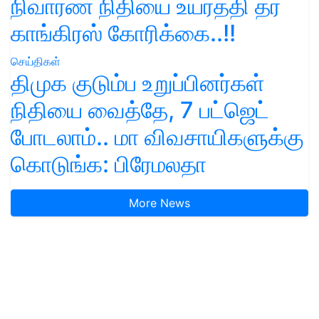
நிவாரண நிதியை உயர்த்தி தர
காங்கிரஸ் கோரிக்கை..!!
செய்திகள்
திமுக குடும்ப உறுப்பினர்கள்
நிதியை வைத்தே, 7 பட்ஜெட்
போடலாம்.. மா விவசாயிகளுக்கு
கொடுங்க: பிரேமலதா
More News