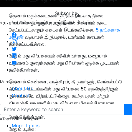
Subscribe
இதனால் மதுக்கடைகளை திறக்க இயலாத நிலை
சமூக ஊடகங்களில் எங்களுடன் இணைக்கவும்:
ஏற்பட்டுள்ளது. ஒருசில பகுதிகளில் மின்சாரம் தடை
செய்யப்பட்டதாலும் கடைகள் இயங்கவில்லை.
5 நாட்களாக
மழைநீர்
வடியாமல் இருப்பதால், டாஸ்மாக் கடைகள்
திறக்கப்படவில்லை.
மேலும் மது விற்பனையும் சரிவில் உள்ளது. மழையால்
வருமானம் குறைந்ததால் மது பிரியர்கள் குடிக்க முடியாமல்
தவிக்கிறார்கள்.
இதனால் சென்னை, காஞ்சீபுரம், திருவள்ளூர், செங்கல்பட்டு
More Links
About Us
ஆகிய மாவட்டங்களில் மது விற்பனை 50 சதவீதத்திற்கும்
Contact
குறைவாகவே விற்கப்பட்டுள்ளது. கடந்த புதன் மற்றும்
வியாழக்கிழமைகளில் மது விற்பனை மிகவும் மோசமான
அளவில் இருந்ததாக டாஸ்மாக் விற்பனையாளர்கள்
தெரிவிக்கின்றனர்.
#Top on Krishi Jagran
More Topics
மேலும் படிக்க: