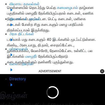
விவசாய தகவல்கள்
சென்னையில் தொடர்ந்து பெய்த
கனமழையால்
தாழ்வான
பகுதிகளில் மழைநீர் தேங்கியிருப்பதால் கடைகள், வணிக
நிறுவனங்கள் மூடப்பட்டன. பெட்டி கடைகள், மளிகை
விவசாய பட்டறைகள்
கடைகள் போன்ற சிறு கடைகளும் மழை பாதிப்பால்
திறக்கப்படாமல் இருக்கிறது.
அரசு திட்டங்கள்
டாஸ்மாக் மது கடைகளும் 40 இடங்களில் மூடப்பட்டுள்ளன.
கிண்டி, அடையாறு, தி.நகர், சைதாப்பேட்டை,
மற்றவைகள்
நுங்கம்பாக்கம், வேளச்சேரி, தேனாம்பேட்டை உள்ளிட்ட பல
இடங்களில்
மழைநீர்
தேங்கியிருப்பதோடு
கடைகளுக்குள்ளும் தண்ணீர் புகுந்துள்ளது.
வலைப்பதிவுகள்
ADVERTISEMENT
Directory
இதழ்கள்
எங்கள் அச்சு மற்றும் டிஜிட்டல் பத்திரிகைகளுக்கு குழுசேரவும்