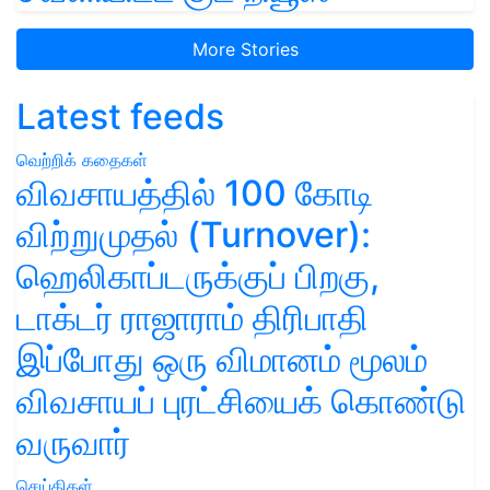
More Stories
Latest feeds
வெற்றிக் கதைகள்
விவசாயத்தில் 100 கோடி
விற்றுமுதல் (Turnover):
ஹெலிகாப்டருக்குப் பிறகு,
டாக்டர் ராஜாராம் திரிபாதி
இப்போது ஒரு விமானம் மூலம்
விவசாயப் புரட்சியைக் கொண்டு
வருவார்
செய்திகள்