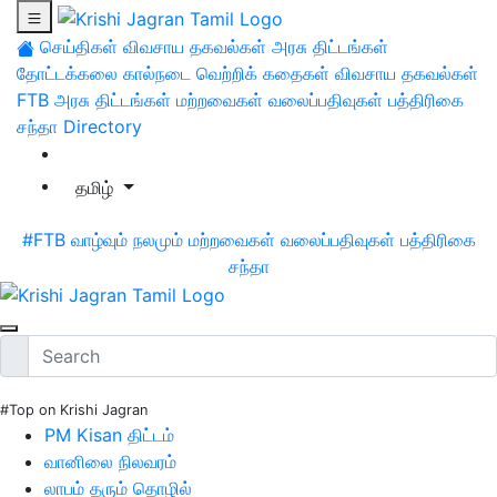
செய்திகள்
விவசாய தகவல்கள்
அரசு திட்டங்கள்
தோட்டக்கலை
கால்நடை
வெற்றிக் கதைகள்
விவசாய தகவல்கள்
FTB
அரசு திட்டங்கள்
மற்றவைகள்
வலைப்பதிவுகள்
பத்திரிகை
சந்தா
Directory
தமிழ்
#FTB
வாழ்வும் நலமும்
மற்றவைகள்
வலைப்பதிவுகள்
பத்திரிகை
சந்தா
#Top on Krishi Jagran
PM Kisan திட்டம்
வானிலை நிலவரம்
லாபம் தரும் தொழில்