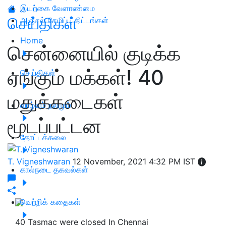
இயற்கை வேளாண்மை
செய்திகள்
அஞ்சல் சேமிப்பு திட்டங்கள்
Home
சென்னையில் குடிக்க
ஏங்கும் மக்கள்! 40
செய்திகள்
மதுக்கடைகள்
வாழ்வும் நலமும்
மூடப்பட்டன
தோட்டக்கலை
T. Vigneshwaran
12 November, 2021 4:32 PM IST
கால்நடை தகவல்கள்
வெற்றிக் கதைகள்
40 Tasmac were closed In Chennai