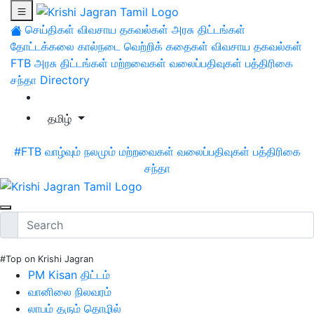
செய்திகள்
விவசாய தகவல்கள்
அரசு திட்டங்கள்
தோட்டக்கலை
கால்நடை
வெற்றிக் கதைகள்
விவசாய தகவல்கள்
FTB
அரசு திட்டங்கள்
மற்றவைகள்
வலைப்பதிவுகள்
பத்திரிகை
சந்தா
Directory
தமிழ்
#FTB
வாழ்வும் நலமும்
மற்றவைகள்
வலைப்பதிவுகள்
பத்திரிகை
சந்தா
#Top on Krishi Jagran
PM Kisan திட்டம்
வானிலை நிலவரம்
லாபம் தரும் தொழில்