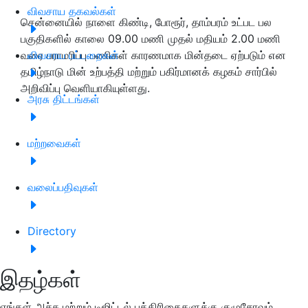
விவசாய தகவல்கள்
சென்னையில் நாளை கிண்டி, போரூர், தாம்பரம் உட்பட பல
பகுதிகளில் காலை 09.00 மணி முதல் மதியம் 2.00 மணி
வரை பராமரிப்பு பணிகள் காரணமாக மின்தடை ஏற்படும் என
விவசாய பட்டறைகள்
தமிழ்நாடு மின் உற்பத்தி மற்றும் பகிர்மானக் கழகம் சார்பில்
அறிவிப்பு வெளியாகியுள்ளது.
அரசு திட்டங்கள்
மற்றவைகள்
வலைப்பதிவுகள்
Directory
இதழ்கள்
எங்கள் அச்சு மற்றும் டிஜிட்டல் பத்திரிகைகளுக்கு குழுசேரவும்