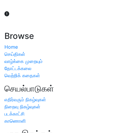
விவசாயிகள் நலன் கருதி சாகுபடி தொடர்பான சந்தேகம்
ஏற்பட்டால் வேளாண் விஞ்ஞானிகளை அணுகலாம்: தமிழக அரசு
அறிவிப்பு
Browse
Home
செய்திகள்
வாழ்க்கை முறையும்
தோட்டக்கலை
வெற்றிக் கதைகள்
செயல்பாடுகள்
எதிர்வரும் நிகழ்வுகள்
நிறைவு நிகழ்வுகள்
படக்காட்சி
காணொளி