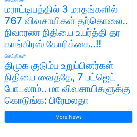
மராட்டியத்தில் 3 மாதங்களில்
767 விவசாயிகள் தற்கொலை..
நிவாரண நிதியை உயர்த்தி தர
காங்கிரஸ் கோரிக்கை..!!
செய்திகள்
திமுக குடும்ப உறுப்பினர்கள்
நிதியை வைத்தே, 7 பட்ஜெட்
போடலாம்.. மா விவசாயிகளுக்கு
கொடுங்க: பிரேமலதா
More News