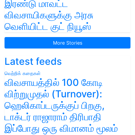
இரண்டு மாவட்ட
விவசாயிகளுக்கு அரசு
வெளியிட்ட குட் நியூஸ்
More Stories
Latest feeds
வெற்றிக் கதைகள்
விவசாயத்தில் 100 கோடி
விற்றுமுதல் (Turnover):
ஹெலிகாப்டருக்குப் பிறகு,
டாக்டர் ராஜாராம் திரிபாதி
இப்போது ஒரு விமானம் மூலம்