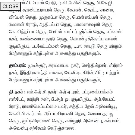
என்.எஸ்.சி. போஸ் ரோடு, டி.வி.பேசின் தெரு, பி.கே.ஜி.
CLOSE
பகுதி,
தாண்டவராயன் தெரு. கே.என். தொட்டி சாலை
,
வீரப்பன் தெரு. முருகப்பா தெரு, பொன்னப்பன் தெரு,
ரமணன் ரோடு, ஆதியப்பா தெரு, யானைகவுனி தெரு.
கோவிந்தப்பா தெரு, பேசின் வாட்டர் ஒர்க்ஸ் தெரு, எம்.எஸ்
நகர், கண்ணையா நாடு தெரு, கொண்டித்தோப்பு காலல்
குடியிருப்பு. படவேட்டம்மன் தெரு, டி.ஏ. நாயுடு தெரு மற்றும்
மேற்காணும் சுற்றியுள்ள அனைத்து பகுதிகளும்.
தாம்பரம்:
முடிச்சூர், சரவணபவ நகர், செந்தில்நகர், ஸ்ரீராம்
நகர், இந்திராகாந்தி சாலை, கே.வி.டி. கிரீன் சிட்டி மற்றும்
மேற்காணும் சுற்றியுள்ள அனைத்து பகுதிகளும்,
தி.நகர் :
எம்.ஆர்.சி நகர், ஆர்.ஏ.புரம், பட்டிணப்பாக்கம்
எஸ்டேட், காந்தி நகர், பி.ஆர் ஓ. குடியிருப்பு. ஆர்.கே.மட்
ரோடு, ராணிமெய்யம்மை டவர், சத்திய தேவ் அவென்யூ,
கே.வி.பி கார்டன். அப்பா கிரமணி தெரு, வேலாயுதராஜ
தெரு, குட்டிகிராமணி தெரு, கஸ்தூரி அவென்யு, கற்பகம்
அவென்யு சந்தோம் நெடுஞ்சாலை,