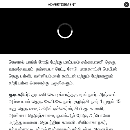
ADVERTISEMENT
கெனால் பாங்க் ரோடு மேற்கு மாம்பலம் சக்கரபாணி தெரு,
வாசுதேவபுரம், தம்பையா ரெட்டி ரோடு, மாநகராட்சி மெயின்
தெரு பள்ளி, வள்ளியம்மாள் கார்டன் மற்றும் மேற்காணும்
சுற்றியுள்ள அனைத்து பகுதிகளும்.
ஐ.டி.கரிடர்:
தரமணி கொடிக்காத்தகுமரன் நகர், அஞ்சுகம்
அம்மையார் தெரு. கே.பி.கே. நகர். குறிஞ்சி நகர் 1 முதல் 15
வது தெரு வரை: கிரீன் ஏக்கெர்ஸ், சி.பி.ஐ. காலனி,
அண்ணா நெடுஞ்சாலை, ஓ.எம்.ஆர் ரோடு, அப்போலோ
மருத்துவமனை, ஜெயந்திரா காலனி, சீனிவாசா நகர்,
கந்தன்சாவடி மற்றும் மேற்காணும் சுற்றியுள்ள அனைத்து