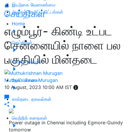
இயற்கை வேளாண்மை
செய்திகள்
அஞ்சல் சேமிப்பு திட்டங்கள்
Home
எழும்பூர்- கிண்டி உட்பட
சென்னையில் நாளை பல
செய்திகள்
பகுதியில் மின்தடை
வாழ்வும் நலமும்
Muthukrishnan Murugan
தோட்டக்கலை
10 August, 2023 10:00 AM IST
கால்நடை தகவல்கள்
வெற்றிக் கதைகள்
Power outage in Chennai including Egmore-Guindy
tomorrow