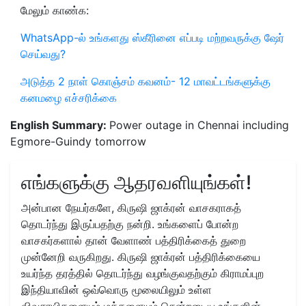
மேலும் காண்க:
WhatsApp-ல் உங்களது ஸ்கீரினை எப்படி மற்றவருக்கு ஷேர்
செய்வது?
அடுத்த 2 நாள் கொஞ்சம் கவனம்- 12 மாவட்டங்களுக்கு
கனமழை எச்சரிக்கை
English Summary:
Power outage in Chennai including
Egmore-Guindy tomorrow
எங்களுக்கு ஆதரவளியுங்கள்!
அன்பான நேயர்களே, கிருஷி ஜாக்ரன் வாசகராகத்
தொடர்ந்து இருப்பதற்கு நன்றி. உங்களைப் போன்ற
வாசகர்களால் தான் வேளாண் பத்திரிக்கைத் துறை
முன்னேறி வருகிறது. கிருஷி ஜாக்ரன் பத்திரிக்கையை
உயர்ந்த தரத்தில் தொடர்ந்து வழங்குவதற்கும் கிராமப்புற
இந்தியாவின் ஒவ்வொரு மூலையிலும் உள்ள
விவசாயிகளையும் மக்களையும் சென்றடைய உங்களின்