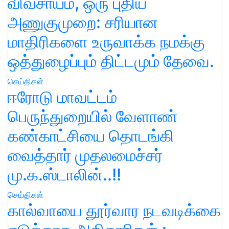
விவசாயம், ஒரு புதிய
அணுகுமுறை: சரியான
மாதிரிகளை உருவாக்க நமக்கு
ஒத்துழைப்பும் திட்டமும் தேவை.
செய்திகள்
ஈரோடு மாவட்டம்
பெருந்துறையில் வேளாண்
கண்காட்சியை தொடங்கி
வைத்தார் முதலமைச்சர்
மு.க.ஸ்டாலின்..!!
செய்திகள்
கால்வாயை தூர்வார நடவடிக்கை