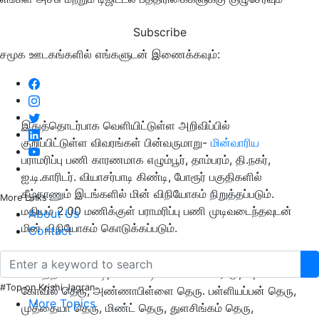
Subscribe
சமூக ஊடகங்களில் எங்களுடன் இணைக்கவும்:
இதுத்தொடர்பாக வெளியிட்டுள்ள அறிவிப்பில்
குறிப்பிட்டுள்ள விவரங்கள் பின்வருமாறு-
மின்வாரிய
பராமரிப்பு பணி காரணமாக எழும்பூர், தாம்பரம், தி.நகர்,
ஐ.டி.காரிடர். வியாசர்பாடி கிண்டி, போரூர் பகுதிகளில்
கீழ்காணும் இடங்களில் மின் விநியோகம் நிறுத்தப்படும்.
More Links
மதியம் 2.00 மணிக்குள் பராமரிப்பு பணி முடிவடைந்தவுடன்
About Us
மின் விநியோகம் கொடுக்கப்படும்.
Contact
எழும்பூர்:
மேற்கு ராமனுஜம் தெரு, வினாயக முதலி தெரு,
கொத்தவால்சாவடி, மண்ணடி வால்டாக்ஸ் ரோடு, அம்மன்
#Top on Krishi Jagran
கோவில் தெரு, அண்ணாபிள்ளை தெரு. பள்ளியப்பன் தெரு,
More Topics
முத்தையா தெரு, மிண்ட் தெரு, துளசிங்கம் தெரு,