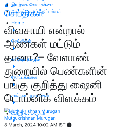
இயற்கை வேளாண்மை
செய்திகள்
அஞ்சல் சேமிப்பு திட்டங்கள்
Home
விவசாயி என்றால்
ஆண்கள் மட்டும்
செய்திகள்
தானா?– வேளாண்
வாழ்வும் நலமும்
துறையில் பெண்களின்
தோட்டக்கலை
பங்கு குறித்து ஷைனி
டொம்னிக் விளக்கம்
கால்நடை தகவல்கள்
வெற்றிக் கதைகள்
Muthukrishnan Murugan
8 March, 2024 10:02 AM IST