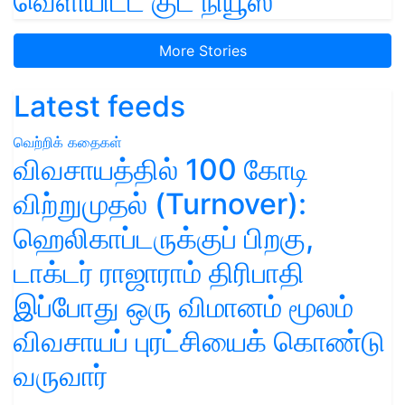
வெளியிட்ட குட் நியூஸ்
More Stories
Latest feeds
வெற்றிக் கதைகள்
விவசாயத்தில் 100 கோடி
விற்றுமுதல் (Turnover):
ஹெலிகாப்டருக்குப் பிறகு,
டாக்டர் ராஜாராம் திரிபாதி
இப்போது ஒரு விமானம் மூலம்
விவசாயப் புரட்சியைக் கொண்டு
வருவார்