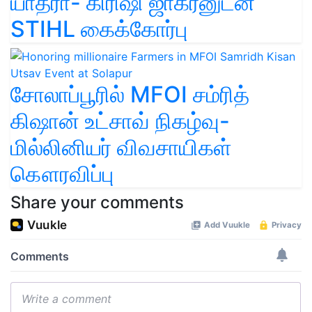
யாத்ரா- கிரிஷி ஜாக்ரனுடன்
STIHL கைக்கோர்பு
சோலாப்பூரில் MFOI சம்ரித்
கிஷான் உட்சாவ் நிகழ்வு-
மில்லினியர் விவசாயிகள்
கௌரவிப்பு
Share your comments