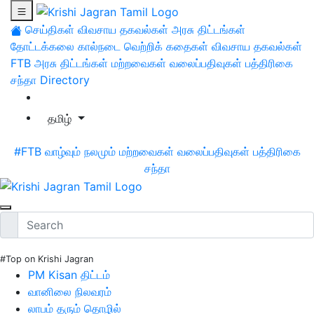
செய்திகள்
விவசாய தகவல்கள்
அரசு திட்டங்கள்
தோட்டக்கலை
கால்நடை
வெற்றிக் கதைகள்
விவசாய தகவல்கள்
FTB
அரசு திட்டங்கள்
மற்றவைகள்
வலைப்பதிவுகள்
பத்திரிகை
சந்தா
Directory
தமிழ்
#FTB
வாழ்வும் நலமும்
மற்றவைகள்
வலைப்பதிவுகள்
பத்திரிகை
சந்தா
#Top on Krishi Jagran
PM Kisan திட்டம்
வானிலை நிலவரம்
லாபம் தரும் தொழில்