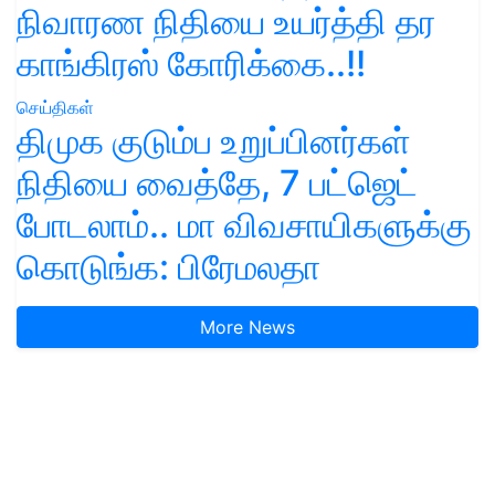
நிவாரண நிதியை உயர்த்தி தர
காங்கிரஸ் கோரிக்கை..!!
செய்திகள்
திமுக குடும்ப உறுப்பினர்கள்
நிதியை வைத்தே, 7 பட்ஜெட்
போடலாம்.. மா விவசாயிகளுக்கு
கொடுங்க: பிரேமலதா
More News