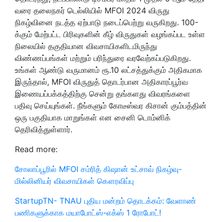
வரை தலைநகர் டெல்லியில் MFOI 2024 விருது
நிகழ்வினை நடத்த ஏற்பாடு நடைப்பெற்று வருகிறது. 100-
க்கும் மேற்பட்ட பிரிவுகளின் கீழ் விருதுகள் வழங்கப்பட உள்ள
நிலையில் தகுதியான விவசாயிகளிடமிருந்து
விண்ணப்பங்கள் மற்றும் பரிந்துரை வரவேற்கப்படுகிறது.
உங்கள் ஆண்டு வருமானம் ரூ.10 லட்சத்துக்கும் அதிகமாக
இருந்தால், MFOI விருதுத் தொடர்பான அதிகாரப்பூர்வ
இணையப்பக்கத்திற்கு சென்று தங்களது
விவரங்களை
பதிவு செய்யுங்கள். நீங்களும் கோடீஸ்வர கிசான் கும்பத்தின்
ஒரு பகுதியாக மாறுங்கள் என சைனி டொம்னிக்
தெரிவித்துள்ளார்.
Read more:
சோலாப்பூரில் MFOI சம்ரித் கிஷான் உட்சாவ் நிகழ்வு-
மில்லினியர் விவசாயிகள் கௌரவிப்பு
StartupTN- TNAU புதிய மன்றம் தொடக்கம்: வேளாண்
பணிகளுக்காக மயாபோட்ஸ்-எக்ஸ் 1 ரோபோட்!