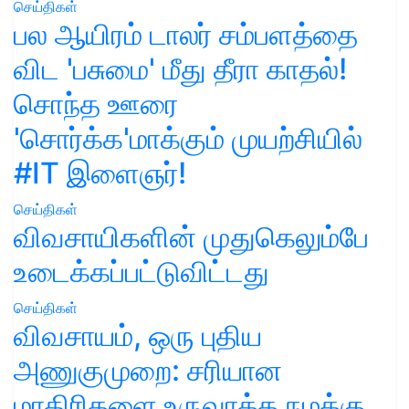
செய்திகள்
பல ஆயிரம் டாலர் சம்பளத்தை
விட 'பசுமை' மீது தீரா காதல்!
சொந்த ஊரை
'சொர்க்க'மாக்கும் முயற்சியில்
#IT இளைஞர்!
செய்திகள்
விவசாயிகளின் முதுகெலும்பே
உடைக்கப்பட்டுவிட்டது
செய்திகள்
விவசாயம், ஒரு புதிய
அணுகுமுறை: சரியான
மாதிரிகளை உருவாக்க நமக்கு