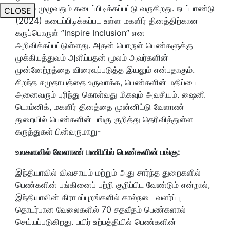
உலகம் முழுவதும் கடைப்பிடிக்கப்பட்டு வருகிறது. நடப்பாண்டு
CLOSE
(2024) கடைப்பிடிக்கப்பட உள்ள மகளிர் தினத்திற்கான
கருப்பொருள் ”Inspire Inclusion” என
அறிவிக்கப்பட்டுள்ளது. அதன் பொருள் பெண்களுக்கு
முக்கியத்துவம் அளிப்பதன் மூலம் அவர்களின்
முன்னேற்றத்தை விரைவுப்படுத்த இயலும் என்பதாகும்.
சிறந்த சமுதாயத்தை உருவாக்க, பெண்களின் மதிப்பை
அனைவரும் புரிந்து கொள்வது மிகவும் அவசியம். ஷைனி
டொம்னிக், மகளிர் தினத்தை முன்னிட்டு வேளாண்
துறையில் பெண்களின் பங்கு குறித்து தெரிவித்துள்ள
கருத்துகள் பின்வருமாறு-
உலகளவில் வேளாண் பணியில் பெண்களின் பங்கு:
இந்தியாவில் விவசாயம் மற்றும் அது சார்ந்த துறைகளில்
பெண்களின் பங்கினைப் பற்றி குறிப்பிட வேண்டும் என்றால்,
இந்தியாவின் கிராமப்புறங்களில் கால்நடை வளர்ப்பு
தொடர்பான வேலைகளில் 70 சதவீதம் பெண்களால்
செய்யப்படுகிறது. பயிர் உற்பத்தியில் பெண்களின்