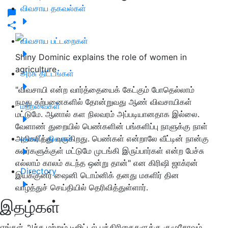
விவசாய தகவல்கள்
விவசாய பட்டறைகள்
Shiny Dominic explains the role of women in
agriculture
அரசு திட்டங்கள்
"விவசாயி என்ற வார்த்தையைக் கேட்கும் போதெல்லாம்
நமது கற்பனைகளில் தோன்றுவது ஆண் விவசாயிகள்
மற்றவைகள்
மட்டுமே. ஆனால் கள நிலவரம் அப்படியானதாக இல்லை.
வேளாண் துறையில் பெண்களின் பங்களிப்பு நாளுக்கு நாள்
அதிகரித்து வருகிறது. பெண்கள் என்றாலே வீட்டின் நான்கு
வலைப்பதிவுகள்
சுவர்களுக்குள் மட்டுமே முடங்கி இருப்பார்கள் என்ற பேச்சு
எல்லாம் காலம் கடந்த ஒன்று தான்" என கிரிஷி ஜாக்ரன்
Directory
இயக்குனர் ஷைனி டொம்னிக் தனது மகளிர் தின
வாழ்த்துச் செய்தியில் தெரிவித்துள்ளார்.
இதழ்கள்
எங்கள் அச்சு மற்றும் டிஜிட்டல் பத்திரிகைகளுக்கு குழுசேரவும்