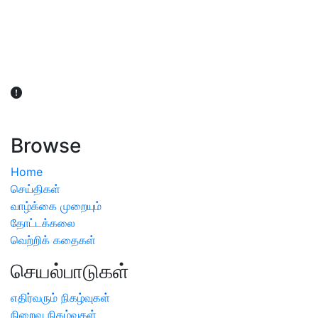
விவசாயிகள் நலன் கருதி சாகுபடி தொடர்பான சந்தேகம்
ஏற்பட்டால் வேளாண் விஞ்ஞானிகளை அணுகலாம்: தமிழக அரசு
அறிவிப்பு
Browse
Home
செய்திகள்
வாழ்க்கை முறையும்
தோட்டக்கலை
வெற்றிக் கதைகள்
செயல்பாடுகள்
எதிர்வரும் நிகழ்வுகள்
நிறைவு நிகழ்வுகள்