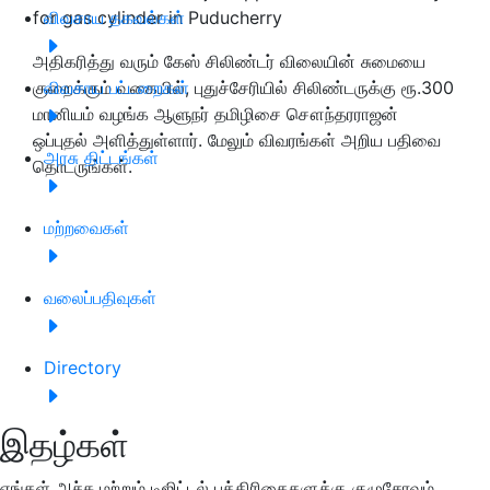
for gas cylinder in Puducherry
விவசாய தகவல்கள்
அதிகரித்து வரும் கேஸ் சிலிண்டர் விலையின் சுமையை
குறைக்கும் வகையில், புதுச்சேரியில் சிலிண்டருக்கு ரூ.300
விவசாய பட்டறைகள்
மானியம் வழங்க ஆளுநர் தமிழிசை சௌந்தரராஜன்
ஒப்புதல் அளித்துள்ளார். மேலும் விவரங்கள் அறிய பதிவை
அரசு திட்டங்கள்
தொடருங்கள்.
மற்றவைகள்
வலைப்பதிவுகள்
Directory
இதழ்கள்
எங்கள் அச்சு மற்றும் டிஜிட்டல் பத்திரிகைகளுக்கு குழுசேரவும்