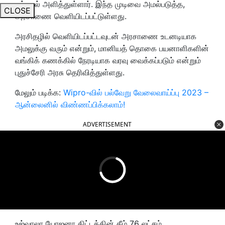
ஒப்புதல் அளித்துள்ளார். இந்த முடிவை அமல்படுத்த,
CLOSE
அரசாணை வெளியிடப்பட்டுள்ளது.
அரசிதழில் வெளியிடப்பட்டவுடன் அரசாணை உடனடியாக
அமலுக்கு வரும் என்றும், மானியத் தொகை பயனாளிகளின்
வங்கிக் கணக்கில் நேரடியாக வரவு வைக்கப்படும் என்றும்
புதுச்சேரி அரசு தெரிவித்துள்ளது.
மேலும் படிக்க:
Wipro-வில் பல்வேறு வேலைவாய்ப்பு 2023 –
ஆன்லைனில் விண்ணப்பிக்கலாம்!
ADVERTISEMENT
உஜ்வாலா யோஜனா திட்டத்தின் கீழ் 76 லட்சம்