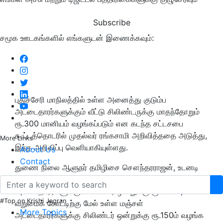
Subscribe
சமூக ஊடகங்களில் எங்களுடன் இணைக்கவும்:
புதுச்சேரி மாநிலத்தில் உள்ள அனைத்து குடும்ப
அட்டைதாரர்களுக்கும் வீட்டு சிலிண்டருக்கு மாதந்தோறும்
ரூ.300 மானியம் வழங்கப்படும் என கடந்த சட்டசபை
கூட்டத்தொடரில் முதல்வர் ரங்கசாமி அறிவித்ததை அடுத்து,
More Links
இந்த அறிவிப்பு வெளியாகியுள்ளது.
About Us
Contact
துணை நிலை ஆளுநர் தமிழிசை சௌந்தரராஜன், உடனடி
நடவடிக்கை எடுத்து, வறுமைக் கோட்டிற்கு கீழ் உள்ள சிவப்பு
அட்டைதாரர்களுக்கு சிலிண்டர் ஒன்றுக்கு ரூ.300ம்,
#Top on Krishi Jagran
வறுமைக் கோட்டிற்கு மேல் உள்ள மஞ்சள்
More Topics
அட்டைதாரர்களுக்கு சிலிண்டர் ஒன்றுக்கு ரூ.150ம் வழங்க