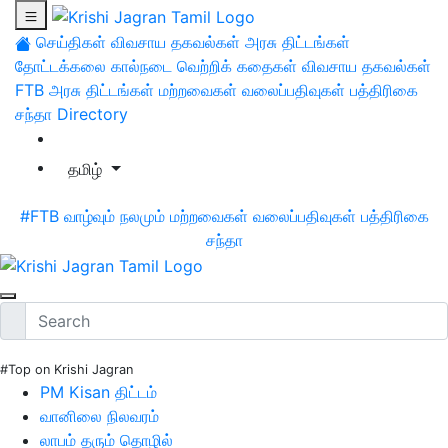
செய்திகள்
விவசாய தகவல்கள்
அரசு திட்டங்கள்
தோட்டக்கலை
கால்நடை
வெற்றிக் கதைகள்
விவசாய தகவல்கள்
FTB
அரசு திட்டங்கள்
மற்றவைகள்
வலைப்பதிவுகள்
பத்திரிகை
சந்தா
Directory
தமிழ்
#FTB
வாழ்வும் நலமும்
மற்றவைகள்
வலைப்பதிவுகள்
பத்திரிகை
சந்தா
#Top on Krishi Jagran
PM Kisan திட்டம்
வானிலை நிலவரம்
லாபம் தரும் தொழில்