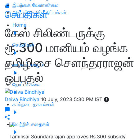
இயற்கை வேளாண்மை
செய்திகள்
அஞ்சல் சேமிப்பு திட்டங்கள்
Home
கேஸ் சிலிண்டருக்கு
ரூ.300 மானியம் வழங்க
செய்திகள்
தமிழிசை சௌந்தரராஜன்
வாழ்வும் நலமும்
ஒப்புதல்
தோட்டக்கலை
Deiva Bindhiya
10 July, 2023 5:30 PM IST
கால்நடை தகவல்கள்
வெற்றிக் கதைகள்
Tamilisai Soundararajan approves Rs.300 subsidy