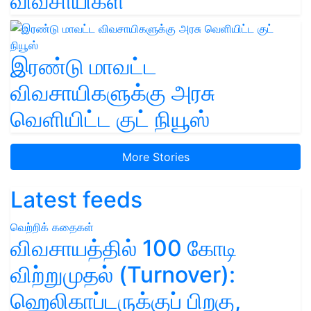
விவசாயிகள்
இரண்டு மாவட்ட
விவசாயிகளுக்கு அரசு
வெளியிட்ட குட் நியூஸ்
More Stories
Latest feeds
வெற்றிக் கதைகள்
விவசாயத்தில் 100 கோடி
விற்றுமுதல் (Turnover):
ஹெலிகாப்டருக்குப் பிறகு,