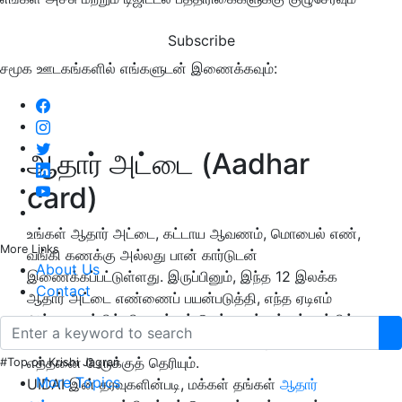
Subscribe
சமூக ஊடகங்களில் எங்களுடன் இணைக்கவும்:
ஆதார் அட்டை (Aadhar
card)
உங்கள் ஆதார் அட்டை, கட்டாய ஆவணம், மொபைல் எண்,
More Links
வங்கி கணக்கு அல்லது பான் கார்டுடன்
About Us
இணைக்கப்பட்டுள்ளது. இருப்பினும், இந்த 12 இலக்க
Contact
ஆதார் அட்டை எண்ணைப் பயன்படுத்தி, எந்த ஏடிஎம்
அல்லது வங்கிக் கிளைக்கும் செல்லாமல் உங்கள் வங்கிக்
கணக்கு இருப்பைச் சரிபார்க்கலாம் என்பது உங்களில்
எத்தனை பேருக்குத் தெரியும்.
#Top on Krishi Jagran
More Topics
UIDAI இன் தரவுகளின்படி, மக்கள் தங்கள்
ஆதார்