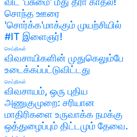
விட 'பசுமை' மீது தீரா காதல்!
சொந்த ஊரை
'சொர்க்க'மாக்கும் முயற்சியில்
#IT இளைஞர்!
செய்திகள்
விவசாயிகளின் முதுகெலும்பே
உடைக்கப்பட்டுவிட்டது
செய்திகள்
விவசாயம், ஒரு புதிய
அணுகுமுறை: சரியான
மாதிரிகளை உருவாக்க நமக்கு
ஒத்துழைப்பும் திட்டமும் தேவை.