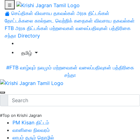
செய்திகள்
விவசாய தகவல்கள்
அரசு திட்டங்கள்
தோட்டக்கலை
கால்நடை
வெற்றிக் கதைகள்
விவசாய தகவல்கள்
FTB
அரசு திட்டங்கள்
மற்றவைகள்
வலைப்பதிவுகள்
பத்திரிகை
சந்தா
Directory
தமிழ்
#FTB
வாழ்வும் நலமும்
மற்றவைகள்
வலைப்பதிவுகள்
பத்திரிகை
சந்தா
#Top on Krishi Jagran
PM Kisan திட்டம்
வானிலை நிலவரம்
லாபம் தரும் தொழில்