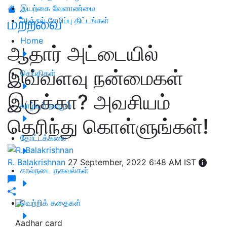
இயற்கை வேளாண்மை
மற்றவை
அஞ்சல் சேமிப்பு திட்டங்கள்
Home
ஆதார் அட்டையில்
இவ்வளவு நன்மைகள்
செய்திகள்
இருக்கா? அவசியம்
வாழ்வும் நலமும்
தெரிந்து கொள்ளுங்கள்!
தோட்டக்கலை
R. Balakrishnan
27 September, 2022 6:48 AM IST
கால்நடை தகவல்கள்
வெற்றிக் கதைகள்
Aadhar card