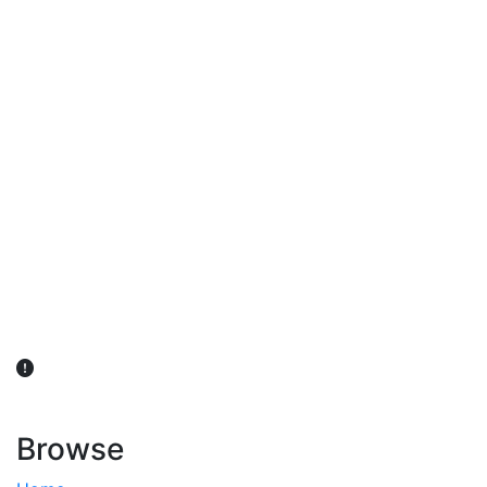
விவசாயிகள் நலன் கருதி சாகுபடி தொடர்பான சந்தேகம்
ஏற்பட்டால் வேளாண் விஞ்ஞானிகளை அணுகலாம்: தமிழக அரசு
அறிவிப்பு
Browse