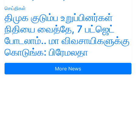
செய்திகள்
திமுக குடும்ப உறுப்பினர்கள்
நிதியை வைத்தே, 7 பட்ஜெட்
போடலாம்.. மா விவசாயிகளுக்கு
கொடுங்க: பிரேமலதா
More News