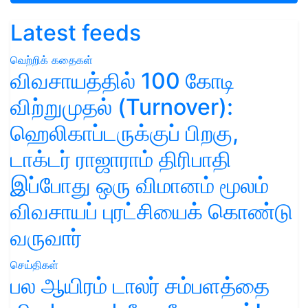
Latest feeds
வெற்றிக் கதைகள்
விவசாயத்தில் 100 கோடி
விற்றுமுதல் (Turnover):
ஹெலிகாப்டருக்குப் பிறகு,
டாக்டர் ராஜாராம் திரிபாதி
இப்போது ஒரு விமானம் மூலம்
விவசாயப் புரட்சியைக் கொண்டு
வருவார்
செய்திகள்
பல ஆயிரம் டாலர் சம்பளத்தை