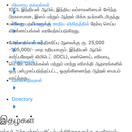
விவசாய தகவல்கள்
IOCL இந்தியன் ஆயில், இந்திய வம்சாவளியைச் சேர்ந்த
பிரகாசமான, இளம் மற்றும் ஆற்றல் மிக்க நபர்களிடமிருந்து
பல்வேறு பதவிகளுக்கு
விவசாய பட்டறைகள்
ஊதிய விகிதத்தில்
தேர்வு செய்ய
விண்ணப்பங்கள் வரவேற்கப்படுகிறது.
போங்கைகான் சுத்திகரிப்பு ஆலைக்கு ரூ. 25,000
அரசு திட்டங்கள்
-1,05,000/- மாத உதியமாகும். இந்தியன் ஆயில்
கார்ப்பரேஷன் லிமிடெட் (IOCL), எண்ணெய், எரிவாயு,
மற்றவைகள்
பெட்ரோ கெமிக்கல்ஸ் மற்றும் மாற்று எரிசக்தி ஆதாரங்களில்
ஒரு பன்முகப்படுத்தப்பட்ட, ஒருங்கிணைந்த ஆற்றல் மையம்
வாய்ந்தது.
வலைப்பதிவுகள்
Directory
இதழ்கள்
எங்கள் அச்சு மற்றும் டிஜிட்டல் பத்திரிகைகளுக்கு குழுசேரவும்