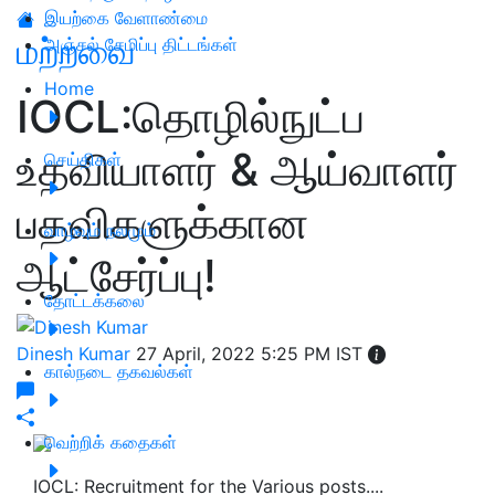
இயற்கை வேளாண்மை
மற்றவை
அஞ்சல் சேமிப்பு திட்டங்கள்
Home
IOCL:தொழில்நுட்ப
உதவியாளர் & ஆய்வாளர்
செய்திகள்
பதவிகளுக்கான
வாழ்வும் நலமும்
ஆட்சேர்ப்பு!
தோட்டக்கலை
Dinesh Kumar
27 April, 2022 5:25 PM IST
கால்நடை தகவல்கள்
வெற்றிக் கதைகள்
IOCL: Recruitment for the Various posts....