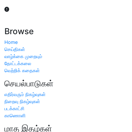
விவசாயிகள் நலன் கருதி சாகுபடி தொடர்பான சந்தேகம்
ஏற்பட்டால் வேளாண் விஞ்ஞானிகளை அணுகலாம்: தமிழக அரசு
அறிவிப்பு
Browse
Home
செய்திகள்
வாழ்க்கை முறையும்
தோட்டக்கலை
வெற்றிக் கதைகள்
செயல்பாடுகள்
எதிர்வரும் நிகழ்வுகள்
நிறைவு நிகழ்வுகள்
படக்காட்சி
காணொளி
மாத இதழ்கள்