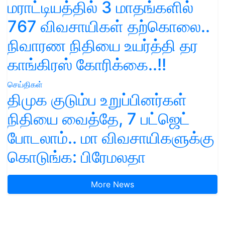
மராட்டியத்தில் 3 மாதங்களில்
767 விவசாயிகள் தற்கொலை..
நிவாரண நிதியை உயர்த்தி தர
காங்கிரஸ் கோரிக்கை..!!
செய்திகள்
திமுக குடும்ப உறுப்பினர்கள்
நிதியை வைத்தே, 7 பட்ஜெட்
போடலாம்.. மா விவசாயிகளுக்கு
கொடுங்க: பிரேமலதா
More News