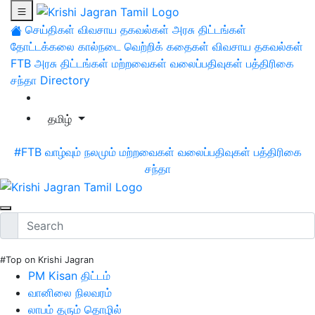
செய்திகள்
விவசாய தகவல்கள்
அரசு திட்டங்கள்
தோட்டக்கலை
கால்நடை
வெற்றிக் கதைகள்
விவசாய தகவல்கள்
FTB
அரசு திட்டங்கள்
மற்றவைகள்
வலைப்பதிவுகள்
பத்திரிகை
சந்தா
Directory
தமிழ்
#FTB
வாழ்வும் நலமும்
மற்றவைகள்
வலைப்பதிவுகள்
பத்திரிகை
சந்தா
#Top on Krishi Jagran
PM Kisan திட்டம்
வானிலை நிலவரம்
லாபம் தரும் தொழில்