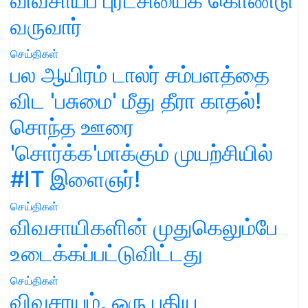
விவசாயப் புரட்சியைக் கொண்டு
வருவார்
செய்திகள்
பல ஆயிரம் டாலர் சம்பளத்தை
விட 'பசுமை' மீது தீரா காதல்!
சொந்த ஊரை
'சொர்க்க'மாக்கும் முயற்சியில்
#IT இளைஞர்!
செய்திகள்
விவசாயிகளின் முதுகெலும்பே
உடைக்கப்பட்டுவிட்டது
செய்திகள்
விவசாயம், ஒரு புதிய