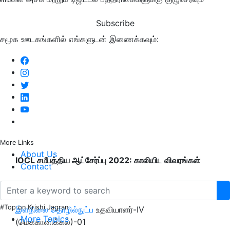
Subscribe
சமூக ஊடகங்களில் எங்களுடன் இணைக்கவும்:
More Links
About Us
IOCL சமீபத்திய ஆட்சேர்ப்பு 2022: காலியிட விவரங்கள்
Contact
பதவியின் பெயர்
#Top on Krishi Jagran
இளநிலை தொழில்நுட்ப
உதவியாளர்-IV
More Topics
(மெக்கானிக்கல்)-01