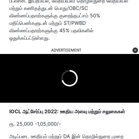
பி.எஸ்சி. இயற்பியல், வேதியியல்/ தொழில்துறை வேதியியல்
மற்றும் கணிதத்துடன் பொது/OBC/SC
விண்ணப்பதாரர்களுக்கு குறைந்தபட்சம் 50%
மதிப்பெண்களுடன் மற்றும் ST/PWBD
விண்ணப்பதாரர்களுக்கு 45% பதவிகளில்
ஒதுக்கப்பட்டுள்ளது.
ADVERTISEMENT
IOCL ஆட்சேர்ப்பு 2022: ஊதிய அளவு மற்றும் சலுகைகள்
ரூ. 25,000 -1,05,000/-
அடிப்படை ஊதியம் மற்றும் DA இன் தொழில்துறை முறை