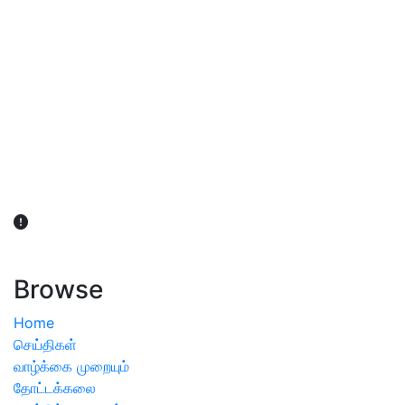
விவசாயிகள் நலன் கருதி சாகுபடி தொடர்பான சந்தேகம்
ஏற்பட்டால் வேளாண் விஞ்ஞானிகளை அணுகலாம்: தமிழக அரசு
அறிவிப்பு
Browse
Home
செய்திகள்
வாழ்க்கை முறையும்
தோட்டக்கலை