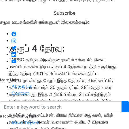
Subscribe
சமூக ஊடகங்களில் எங்களுடன் இணைக்கவும்:
குரூப் 4 தேர்வு:
TNPSC தமிழக அரசுத்துறைகளில் உள்ள 4ம் நிலை
பணியிடங்களை நிரப்ப குரூப் 4 தேர்வை நடத்தி வருகிறது.
இந்த தேர்வு 7,301 காலிப்பணியிடங்களை நிரப்ப
நடைபெறவுள்ளது. மேலும் இந்த தேர்வுக்கு விண்ணப்பிக்க
More Links
About Us
கால அவகாசம் மார்ச் 30 முதல் ஏப்ரல் 28ம் தேதி வரை
Contact
வழங்கப்பட்டது. இந்த அறிவிப்பின்படி, 21 லட்சத்திற்கும்
அதிகமானோர் தேர்வுக்கு விண்ணப்பித்துள்ளனர். இந்த
குரூப் 4
தேர்வானது
இளநிலை உதவியாளர், தட்டச்சர்,
சுருக்கெழுத்து தட்டச்சர், கிராம நிர்வாக அலுவலர், வரித்
#Top on Krishi Jagran
தண்டலர், நில அளவர், வரைவாளர் ஆகிய 7 விதமான
More Topics
பதவிகளுக்கு நடத்தப்படுகிறது.