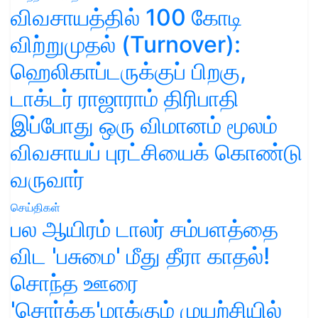
விவசாயத்தில் 100 கோடி
விற்றுமுதல் (Turnover):
ஹெலிகாப்டருக்குப் பிறகு,
டாக்டர் ராஜாராம் திரிபாதி
இப்போது ஒரு விமானம் மூலம்
விவசாயப் புரட்சியைக் கொண்டு
வருவார்
செய்திகள்
பல ஆயிரம் டாலர் சம்பளத்தை
விட 'பசுமை' மீது தீரா காதல்!
சொந்த ஊரை
'சொர்க்க'மாக்கும் முயற்சியில்