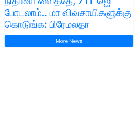
நிதியை வைத்தே, 7 பட்ஜெட்
போடலாம்.. மா விவசாயிகளுக்கு
கொடுங்க: பிரேமலதா
More News