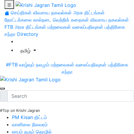
செய்திகள்
விவசாய தகவல்கள்
அரசு திட்டங்கள்
தோட்டக்கலை
கால்நடை
வெற்றிக் கதைகள்
விவசாய தகவல்கள்
FTB
அரசு திட்டங்கள்
மற்றவைகள்
வலைப்பதிவுகள்
பத்திரிகை
சந்தா
Directory
தமிழ்
#FTB
வாழ்வும் நலமும்
மற்றவைகள்
வலைப்பதிவுகள்
பத்திரிகை
சந்தா
#Top on Krishi Jagran
PM Kisan திட்டம்
வானிலை நிலவரம்
லாபம் தரும் தொழில்