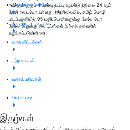
விவசாய தகவல்கள்
நடத்தும் குரூப் 4 தேர்வு நடப்பு ஆண்டு ஜூலை 24 ஆம்
தேதி நடைபெற உள்ளது. இந்நிலையில், தமிழ் மொழி
பாடப்பகுதியில் 95 மதிப்பெண்களுக்கு மேலே பெற
விவசாய பட்டறைகள்
தேர்வர்களுக்கு சில டிப்ஸ்கள் இந்தத் தகவலில்
வழங்கப்படுகின்றன.
அரசு திட்டங்கள்
மற்றவைகள்
வலைப்பதிவுகள்
Directory
இதழ்கள்
எங்கள் அச்சு மற்றும் டிஜிட்டல் பத்திரிகைகளுக்கு குழுசேரவும்