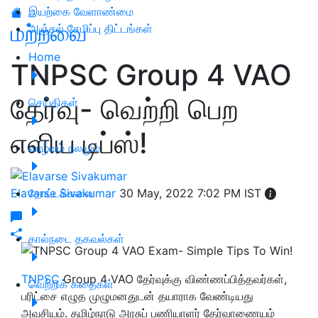
இயற்கை வேளாண்மை
மற்றவை
அஞ்சல் சேமிப்பு திட்டங்கள்
Home
TNPSC Group 4 VAO
தேர்வு- வெற்றி பெற
செய்திகள்
எளிய டிப்ஸ்!
வாழ்வும் நலமும்
Elavarse Sivakumar
தோட்டக்கலை
30 May, 2022 7:02 PM IST
கால்நடை தகவல்கள்
TNPSC
Group 4 VAO தேர்வுக்கு விண்ணப்பித்தவர்கள்,
வெற்றிக் கதைகள்
பரிட்சை எழுத முழுமனதுடன் தயாராக வேண்டியது
அவசியம். தமிழ்நாடு அரசுப் பணியாளர் தேர்வாணையம்