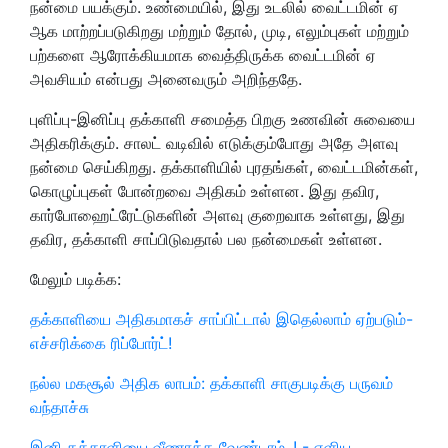
நன்மை பயக்கும். உண்மையில்
,
இது உடலில் வைட்டமின் ஏ
ஆக மாற்றப்படுகிறது மற்றும் தோல்
,
முடி
,
எலும்புகள் மற்றும்
பற்களை ஆரோக்கியமாக வைத்திருக்க வைட்டமின் ஏ
அவசியம் என்பது அனைவரும் அறிந்ததே.
புளிப்பு-இனிப்பு தக்காளி சமைத்த பிறகு உணவின் சுவையை
அதிகரிக்கும். சாலட் வடிவில் எடுக்கும்போது அதே அளவு
நன்மை செய்கிறது. தக்காளியில் புரதங்கள்,
வைட்டமின்கள்
,
கொழுப்புகள் போன்றவை அதிகம் உள்ளன. இது தவிர
,
கார்போஹைட்ரேட்டுகளின் அளவு குறைவாக உள்ளது
,
இது
தவிர
,
தக்காளி சாப்பிடுவதால் பல நன்மைகள் உள்ளன.
மேலும் படிக்க:
தக்காளியை அதிகமாகச் சாப்பிட்டால் இதெல்லாம் ஏற்படும்-
எச்சரிக்கை ரிப்போர்ட்!
நல்ல மகசூல் அதிக லாபம்: தக்காளி சாகுபடிக்கு பருவம்
வந்தாச்சு
இனி தக்காளியை வீணாக்க வேண்டாம்..! - எளிய