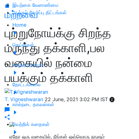
இயற்கை வேளாண்மை
மற்றவை
அஞ்சல் சேமிப்பு திட்டங்கள்
Home
புற்றுநோய்க்கு சிறந்த
மருந்து தக்காளி,பல
செய்திகள்
வகையில் நன்மை
வாழ்வும் நலமும்
பயக்கும் தக்காளி
தோட்டக்கலை
T. Vigneshwaran
22 June, 2021 3:02 PM IST
கால்நடை தகவல்கள்
வெற்றிக் கதைகள்
ஏதோ ஒரு வகையில்,
நீங்கள் ஒவ்வொரு நாளும்