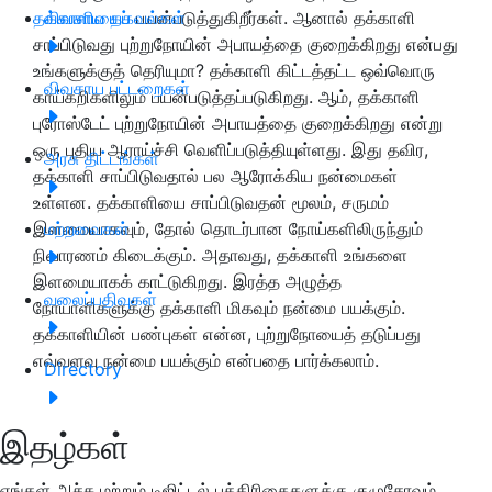
தக்காளியைப்
விவசாய தகவல்கள்
பயன்படுத்துகிறீர்கள். ஆனால் தக்காளி
சாப்பிடுவது புற்றுநோயின் அபாயத்தை குறைக்கிறது என்பது
உங்களுக்குத் தெரியுமா
?
தக்காளி கிட்டத்தட்ட ஒவ்வொரு
விவசாய பட்டறைகள்
காய்கறிகளிலும் பயன்படுத்தப்படுகிறது. ஆம்
,
தக்காளி
புரோஸ்டேட் புற்றுநோயின் அபாயத்தை குறைக்கிறது என்று
ஒரு புதிய ஆராய்ச்சி வெளிப்படுத்தியுள்ளது. இது தவிர
,
அரசு திட்டங்கள்
தக்காளி சாப்பிடுவதால் பல ஆரோக்கிய நன்மைகள்
உள்ளன. தக்காளியை சாப்பிடுவதன் மூலம்
,
சருமம்
இளமையாகவும்
மற்றவைகள்
,
தோல் தொடர்பான நோய்களிலிருந்தும்
நிவாரணம் கிடைக்கும். அதாவது
,
தக்காளி உங்களை
இளமையாகக் காட்டுகிறது. இரத்த அழுத்த
வலைப்பதிவுகள்
நோயாளிகளுக்கு தக்காளி மிகவும் நன்மை பயக்கும்.
தக்காளியின் பண்புகள் என்ன
,
புற்றுநோயைத் தடுப்பது
எவ்வளவு நன்மை பயக்கும் என்பதை பார்க்கலாம்.
Directory
இதழ்கள்
எங்கள் அச்சு மற்றும் டிஜிட்டல் பத்திரிகைகளுக்கு குழுசேரவும்