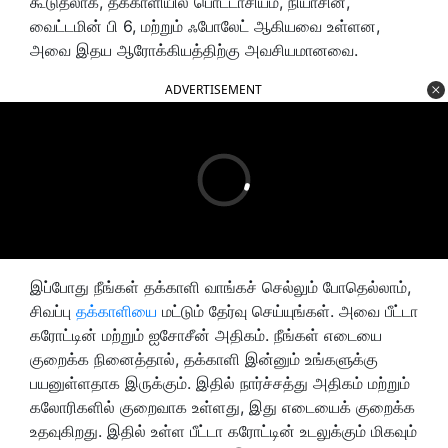
கூடுதலாக
,
தக்காளியில் பொட்டாசியம்
,
நியாசின்
,
வைட்டமின் பி 6
,
மற்றும் ஃபோலேட் ஆகியவை உள்ளன
,
அவை இதய ஆரோக்கியத்திற்கு அவசியமானவை.
ADVERTISEMENT
இப்போது நீங்கள் தக்காளி வாங்கச் செல்லும் போதெல்லாம்,
சிவப்பு
தக்காளியை
மட்டும் தேர்வு செய்யுங்கள். அவை பீட்டா
கரோட்டின் மற்றும் ஐசோசீன் அதிகம். நீங்கள் எடையை
குறைக்க நினைத்தால்
,
தக்காளி இன்னும் உங்களுக்கு
பயனுள்ளதாக இருக்கும். இதில் நார்ச்சத்து அதிகம் மற்றும்
கலோரிகளில் குறைவாக உள்ளது
,
இது எடையைக் குறைக்க
உதவுகிறது. இதில் உள்ள பீட்டா கரோட்டின் உடலுக்கும் மிகவும்