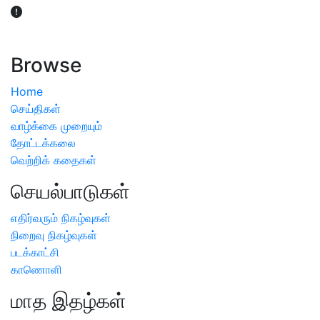
விவசாயிகள் நலன் கருதி சாகுபடி தொடர்பான சந்தேகம்
ஏற்பட்டால் வேளாண் விஞ்ஞானிகளை அணுகலாம்: தமிழக அரசு
அறிவிப்பு
Browse
Home
செய்திகள்
வாழ்க்கை முறையும்
தோட்டக்கலை
வெற்றிக் கதைகள்
செயல்பாடுகள்
எதிர்வரும் நிகழ்வுகள்
நிறைவு நிகழ்வுகள்
படக்காட்சி
காணொளி
மாத இதழ்கள்