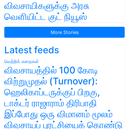
விவசாயிகளுக்கு அரசு
வெளியிட்ட குட் நியூஸ்
More Stories
Latest feeds
வெற்றிக் கதைகள்
விவசாயத்தில் 100 கோடி
விற்றுமுதல் (Turnover):
ஹெலிகாப்டருக்குப் பிறகு,
டாக்டர் ராஜாராம் திரிபாதி
இப்போது ஒரு விமானம் மூலம்
விவசாயப் புரட்சியைக் கொண்டு