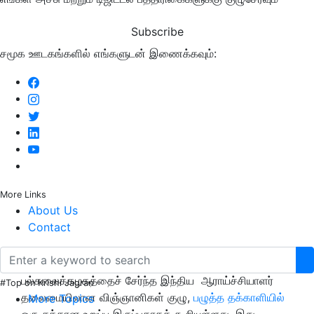
Subscribe
சமூக ஊடகங்களில் எங்களுடன் இணைக்கவும்:
More Links
About Us
Contact
ஆய்வின் படி லண்டனின் போட்ஸ்மவுத்
பல்கலைக்கழகத்தைச் சேர்ந்த இந்திய ஆராய்ச்சியாளர்
#Top on Krishi Jagran
தலைமையிலான விஞ்ஞானிகள் குழு,
பழுத்த தக்காளியில்
More Topics
ஒரு சத்தான உறுப்பு இருப்பதாகக் கூறியுள்ளது
,
இது