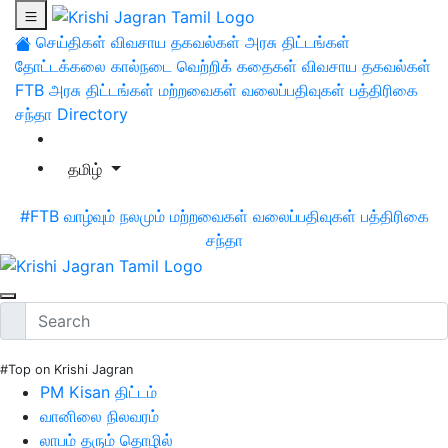
செய்திகள்
விவசாய தகவல்கள்
அரசு திட்டங்கள்
தோட்டக்கலை
கால்நடை
வெற்றிக் கதைகள்
விவசாய தகவல்கள்
FTB
அரசு திட்டங்கள்
மற்றவைகள்
வலைப்பதிவுகள்
பத்திரிகை
சந்தா
Directory
தமிழ்
#FTB
வாழ்வும் நலமும்
மற்றவைகள்
வலைப்பதிவுகள்
பத்திரிகை
சந்தா
#Top on Krishi Jagran
PM Kisan திட்டம்
வானிலை நிலவரம்
லாபம் தரும் தொழில்