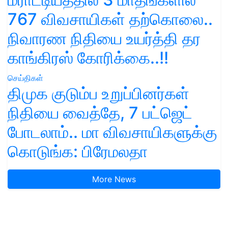
767 விவசாயிகள் தற்கொலை..
நிவாரண நிதியை உயர்த்தி தர
காங்கிரஸ் கோரிக்கை..!!
செய்திகள்
திமுக குடும்ப உறுப்பினர்கள்
நிதியை வைத்தே, 7 பட்ஜெட்
போடலாம்.. மா விவசாயிகளுக்கு
கொடுங்க: பிரேமலதா
More News