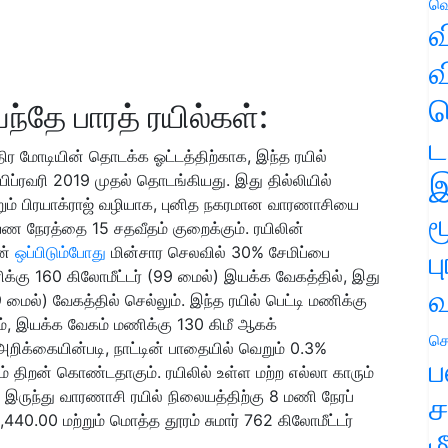
வெ
வ
வ
ஹ
ந்தே பாரத் ரயில்கள்:
ட
்திர மோடியின் தொடக்க ஓட்டத்திற்காக, இந்த ரயில்
இ
ிப்ரவரி 2019 முதல் தொடங்கியது. இது தில்லியில்
ற்றும் பிரயாக்ராஜ் வழியாக, புனித நகரமான வாரணாசியை
ம
 நேரத்தை 15 சதவீதம் குறைக்கும். ரயிலின்
ன்
ஒப்பிடும்போது
மின்சார செலவில் 30% சேமிப்பை
ப
ணிக்கு 160 கிலோமீட்டர் (99 மைல்) இயக்க வேகத்தில், இது
வ
9 மைல்) வேகத்தில் செல்லும். இந்த ரயில் பெட்டி மணிக்கு
், இயக்க வேகம் மணிக்கு 130 கிமீ ஆகக்
செ
 அறிக்கையின்படி, நாட்டின் பாதையில் வெறும் 0.3%
ப
திறன் கொண்டதாகும். ரயிலில் உள்ள மற்ற எல்லா காரும்
ில் இருந்து வாரணாசி ரயில் நிலையத்திற்கு 8 மணி நேரப்
ச
,440.00 மற்றும் மொத்த தூரம் சுமார் 762 கிலோமீட்டர்
ம