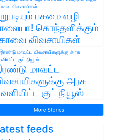
றுபடியும் பசுமை வழி
ாலையா! கொந்தளிக்கும்
ோவை விவசாயிகள்
ரண்டு மாவட்ட
ிவசாயிகளுக்கு அரசு
ெளியிட்ட குட் நியூஸ்
More Stories
atest feeds