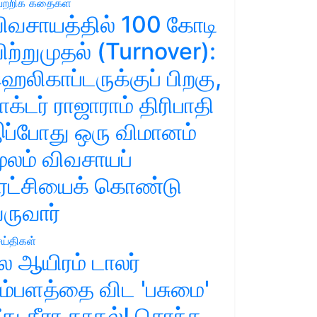
ற்றிக் கதைகள்
ிவசாயத்தில் 100 கோடி
ிற்றுமுதல் (Turnover):
ெலிகாப்டருக்குப் பிறகு,
ாக்டர் ராஜாராம் திரிபாதி
ப்போது ஒரு விமானம்
ூலம் விவசாயப்
ுரட்சியைக் கொண்டு
ருவார்
ய்திகள்
ல ஆயிரம் டாலர்
ம்பளத்தை விட 'பசுமை'
ீது தீரா காதல்! சொந்த