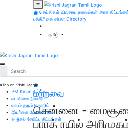
செய்திகள்
விவசாய தகவல்கள்
அரசு திட்டங்கள
பத்திரிகை சந்தா
Directory
தமிழ்
#Top on Krishi Jagran
மற்றவை
PM Kisan திட்டம்
வானிலை நிலவரம்
லாபம் தரும் தொழில்
சென்னை - மைசூரை
இயற்கை வேளாண்மை
அஞ்சல் சேமிப்பு திட்டங்கள்
பாரத் ரயில் அறிமுகம