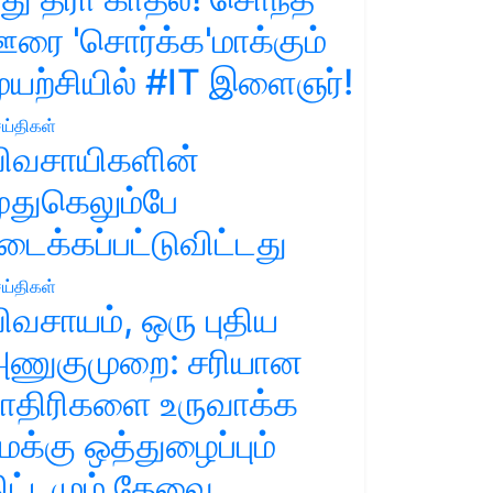
ரை 'சொர்க்க'மாக்கும்
ுயற்சியில் #IT இளைஞர்!
ய்திகள்
ிவசாயிகளின்
ுதுகெலும்பே
டைக்கப்பட்டுவிட்டது
ய்திகள்
ிவசாயம், ஒரு புதிய
ணுகுமுறை: சரியான
ாதிரிகளை உருவாக்க
மக்கு ஒத்துழைப்பும்
ிட்டமும் தேவை.