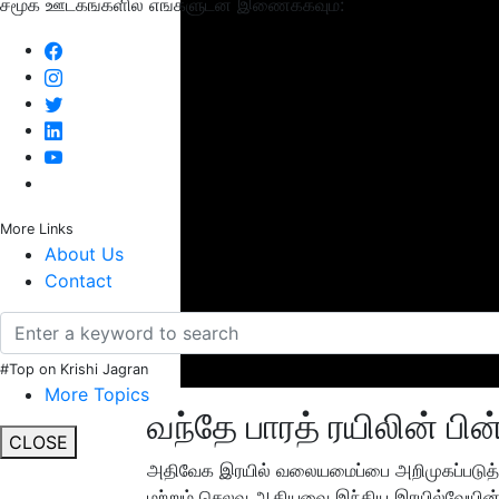
சமூக ஊடகங்களில் எங்களுடன் இணைக்கவும்:
More Links
About Us
Contact
#Top on Krishi Jagran
More Topics
வந்தே பாரத் ரயிலின் பி
CLOSE
அதிவேக இரயில் வலையமைப்பை அறிமுகப்படுத்த இந
மற்றும் செலவு ஆகியவை இந்திய இரயில்வேய