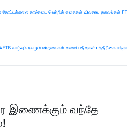
்
தோட்டக்கலை
கால்நடை
வெற்றிக் கதைகள்
விவசாய தகவல்கள்
F
#FTB
வாழ்வும் நலமும்
மற்றவைகள்
வலைப்பதிவுகள்
பத்திரிகை சந்த
 இணைக்கும் வந்தே
்!