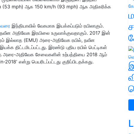
h (53 mph) ஆக 150 km/h (93 mph) ஆக அதிகரிக்க
ம
ச
ுவரை
இந்தியாவில் வேகமாக இயக்கப்படும் ரயிலாகும்.
டி நவீன அதிவேக இரயிலை உருவாக்குவதாகும். 2017 இன்
க
யந்திரம் இல்லாத (EMU) அரை-அதிவேக ரயில், நவீன
்க திட்டமிடப்பட்டது. இரண்டு புதிய ரயில் பெட்டிகள்
, இந்த அரை-அதிவேக சேவைகளின் உற்பத்தியை 2018 ஆம்
n-2018' என்று பெயரிடப்பட்டது குறிப்பிடதக்கது.
இ
வ
வ
L