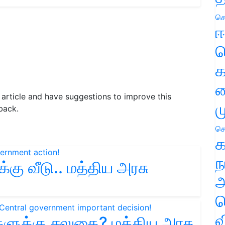
செ
ஈ
ப
க
வ
s article and have suggestions to improve this
ம
back.
செ
க
ந
ு வீடு.. மத்திய அரசு
அ
ச
வ
்களுக்கு சலுகை? மத்திய அரசு