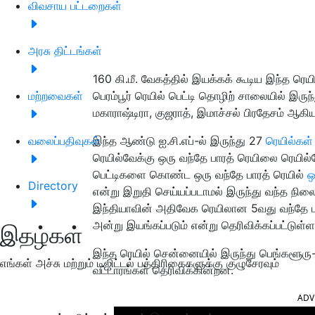
விவசாய பட்டறைகள்
அரசு திட்டங்கள்
160 கி.மீ. வேகத்தில் இயக்கக் கூடிய இந்த ரெய
மற்றவைகள்
பெரம்பூர் ரெயில் பெட்டி தொழிற் சாலையில் இருந்த
மகாராஷ்டிரா, குஜராத், இமாச்சல் பிரதேசம் ஆகி
வலைப்பதிவுகள்
இந்த ஆண்டு ஐ.சி.எப்-ல் இருந்து 27
ரெயில்கள்
ரெயில்வேக்கு ஒரு வந்தே பாரத் ரெயிலை ரெயில்வ
பெட்டிகளை கொண்ட ஒரு வந்தே பாரத் ரெயில்
ஒ
Directory
என்று இறுதி செய்யப்படாமல் இருந்து வந்த நில
இந்தியாவின் அதிவேக ரெயிலான 5வது வந்தே பாரத
அன்று இயங்கப்படும் என்று தெரிவிக்கப்பட்டுள்ள
இதழ்கள்
இந்த ரெயில் சென்னையில் இருந்து பெங்களூரு- 
எங்கள் அச்சு மற்றும் டிஜிட்டல் பத்திரிகைகளுக்கு குழுசேரவும்
வட்டாரங்கள் தெரிவிக்கின்றன.
ADV