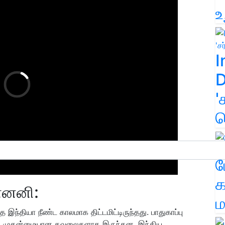
உ
I
D
'
க
ம
க
ன்னனி:
ம
்தியா நீண்ட காலமாக திட்டமிட்டிருந்தது. பாதுகாப்பு
ின் முதன்மையான கவலைகளாக இருந்தன. இந்திய