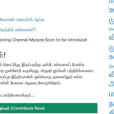
ஊ
ம
ு வேளாண் அமைச்சர் ஆய்வு
செ
்விதத்தில் நன்மைகள்?
வ
ecting Chennai-Mysore Soon to be introduce!
ம
்!
உ
 தொடர்ந்து இருப்பதற்கு நன்றி. உங்களைப் போன்ற
செ
ை முன்னேறி வருகிறது. கிருஷி ஜாக்ரன் பத்திரிக்கையை
வ
ிராமப்புற இந்தியாவின் ஒவ்வொரு மூலையிலும் உள்ள
அ
களின் மேலான ஆதரவு கோருகிறோம்.
ம
மாற்றியமைக்கும்....
ந
்யுங்கள் (Contribute Now)
த