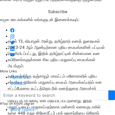
Subscribe
சமூக ஊடகங்களில் எங்களுடன் இணைக்கவும்:
ஏப்ரல் 13, வியாழன் அன்று, தமிழ்நாடு வனத் துறையால்
2023-24 ஆம் ஆண்டிற்கான புதிய மையங்களின் பட்டியல்
வெளியிடப்பட்டது, இதில் தமிழ்நாட்டின் சின்னமான வன
உயிரினங்களுக்கான சில புதிய பாதுகாப்பு மையங்கள்
அடங்கும்.
More Links
தமிழகத்திற்கு தஞ்சாவூர் மாவட்டம் மனோராவில் புதிய
About Us
சர்வதேச டுகோங் பாதுகாப்பு மையம் அமைக்கப்படும் என
Contact
சட்டப்பேரவை கூட்டத்தொடரில் வனத்துறை அமைச்சர்
எம்.மதிவேந்தன் அறிவித்தார். இத்திட்டத்தின் மொத்த
மதிப்பு ரூ.15 கோடி என மதிப்பிடப்பட்டுள்ளது. இந்த
#Top on Krishi Jagran
பாலூட்டியைப் பாதுகாப்பதற்காக மன்னார் வளைகுடாவில்
More Topics
உள்ள 448 சதுர கிலோமீட்டர் பாக் ஜலசந்தியை டுகோங்