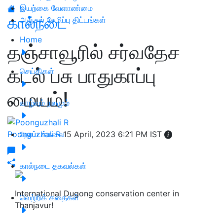
இயற்கை வேளாண்மை
கால்நடை
அஞ்சல் சேமிப்பு திட்டங்கள்
Home
தஞ்சாவூரில் சர்வதேச
கடல் பசு பாதுகாப்பு
செய்திகள்
மையம்!
வாழ்வும் நலமும்
Poonguzhali R
தோட்டக்கலை
15 April, 2023 6:21 PM IST
கால்நடை தகவல்கள்
International Dugong conservation center in
வெற்றிக் கதைகள்
Thanjavur!