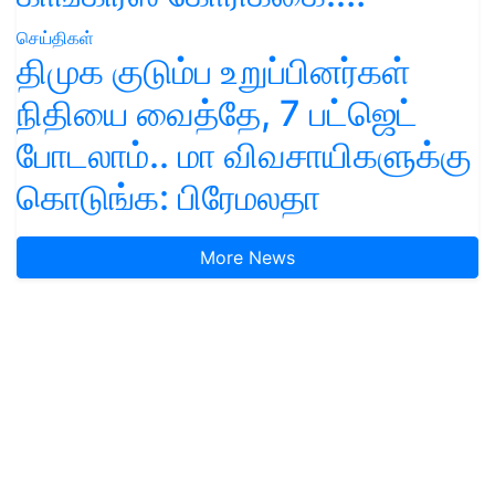
செய்திகள்
திமுக குடும்ப உறுப்பினர்கள்
நிதியை வைத்தே, 7 பட்ஜெட்
போடலாம்.. மா விவசாயிகளுக்கு
கொடுங்க: பிரேமலதா
More News