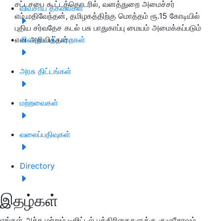
சட்டசபை கூட்டத்தொடரில், வனத்துறை அமைச்சர்
விவசாய தகவல்கள்
எம்.மதிவேந்தன், தமிழகத்திற்கு மொத்தம் ரூ.15 கோடியில்
புதிய சர்வதேச கடல் பசு பாதுகாப்பு மையம் அமைக்கப்படும்
என அறிவித்தார்.
விவசாய பட்டறைகள்
அரசு திட்டங்கள்
மற்றவைகள்
வலைப்பதிவுகள்
Directory
இதழ்கள்
எங்கள் அச்சு மற்றும் டிஜிட்டல் பத்திரிகைகளுக்கு குழுசேரவும்