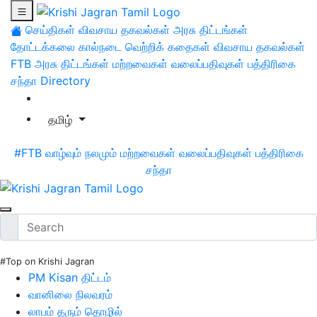
செய்திகள்
விவசாய தகவல்கள்
அரசு திட்டங்கள்
தோட்டக்கலை
கால்நடை
வெற்றிக் கதைகள்
விவசாய தகவல்கள்
FTB
அரசு திட்டங்கள்
மற்றவைகள்
வலைப்பதிவுகள்
பத்திரிகை
சந்தா
Directory
தமிழ்
#FTB
வாழ்வும் நலமும்
மற்றவைகள்
வலைப்பதிவுகள்
பத்திரிகை
சந்தா
#Top on Krishi Jagran
PM Kisan திட்டம்
வானிலை நிலவரம்
லாபம் தரும் தொழில்