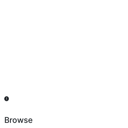
விவசாயிகள் நலன் கருதி சாகுபடி தொடர்பான சந்தேகம்
ஏற்பட்டால் வேளாண் விஞ்ஞானிகளை அணுகலாம்: தமிழக அரசு
அறிவிப்பு
Browse