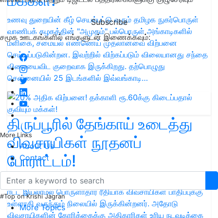
மக்கள்!
உணவு துறையின் கீழ் செயல்பட்டு வரும் தமிழக நுகர்பொருள்
Subscribe
வாணிபக் கழகத்தின் "அமுதம்" பல்பொருள் அங்காடிகளில்
சமூக ஊடகங்களில் எங்களுடன் இணைக்கவும்:
மளிகை, சமையல் எண்ணெய் முதலானவை விற்பனை
செய்யப்படுகின்றன. இவற்றில் விற்கப்படும் விலையானது சந்தை
விலையைவிட குறைவாக இருக்கிறது. தற்பொழுது
சென்னையில் 25 இடங்களில் இவ்வங்காடி…
திருப்பூரில் தேங்காய் உடைத்து
More Links
விவசாயிகள் நூதனப்
About Us
போராட்டம்!
Contact
தென்னை விவசாயிகள் தென்னை சாகுபடியில் உரிய வருமானம்
ஈட்ட இயலாமல் பொருளாதார ரீதியாக விவசாயிகள் பாதிப்புக்கு
#Top on Krishi Jagran
உள்ளாகி வருந்தும் நிலையில் இருக்கின்றனர். அதோடு
More Topics
விவசாயிகளின் கோரிக்கைக்கு அதிகாரிகள் உரிய நடவடிக்கை