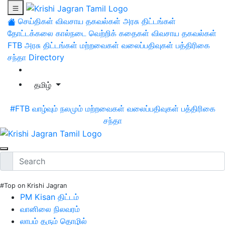
செய்திகள்
விவசாய தகவல்கள்
அரசு திட்டங்கள்
தோட்டக்கலை
கால்நடை
வெற்றிக் கதைகள்
விவசாய தகவல்கள்
FTB
அரசு திட்டங்கள்
மற்றவைகள்
வலைப்பதிவுகள்
பத்திரிகை
சந்தா
Directory
தமிழ்
#FTB
வாழ்வும் நலமும்
மற்றவைகள்
வலைப்பதிவுகள்
பத்திரிகை
சந்தா
#Top on Krishi Jagran
PM Kisan திட்டம்
வானிலை நிலவரம்
லாபம் தரும் தொழில்