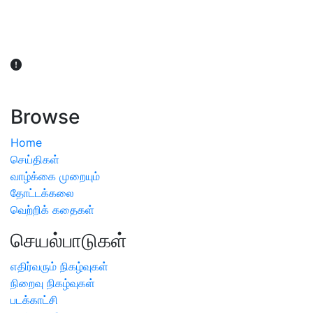
விவசாயிகள் நலன் கருதி சாகுபடி தொடர்பான சந்தேகம்
ஏற்பட்டால் வேளாண் விஞ்ஞானிகளை அணுகலாம்: தமிழக அரசு
அறிவிப்பு
Browse
Home
செய்திகள்
வாழ்க்கை முறையும்
தோட்டக்கலை
வெற்றிக் கதைகள்
செயல்பாடுகள்
எதிர்வரும் நிகழ்வுகள்
நிறைவு நிகழ்வுகள்
படக்காட்சி