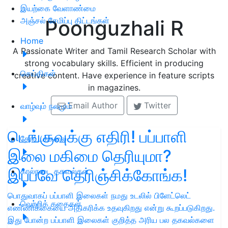
இயற்கை வேளாண்மை
அஞ்சல் சேமிப்பு திட்டங்கள்
Poonguzhali R
Home
A Passionate Writer and Tamil Research Scholar with
strong vocabulary skills. Efficient in producing
செய்திகள்
creative content. Have experience in feature scripts
in magazines.
Email Author
Twitter
வாழ்வும் நலமும்
டெங்குவுக்கு எதிரி! பப்பாளி
தோட்டக்கலை
இலை மகிமை தெரியுமா?
இப்பவே தெரிஞ்சிக்கோங்க!
கால்நடை தகவல்கள்
பொதுவாகப் பப்பாளி இலைகள் நமது உடலில் பிளேட்லெட்
வெற்றிக் கதைகள்
எண்ணிக்கையை அதிகரிக்க உதவுகிறது என்று கூறப்படுகிறது.
இது போன்ற பப்பாளி இலைகள் குறித்த அரிய பல தகவல்களை