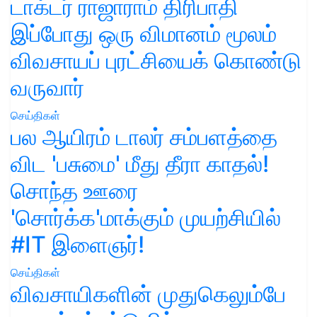
டாக்டர் ராஜாராம் திரிபாதி
இப்போது ஒரு விமானம் மூலம்
விவசாயப் புரட்சியைக் கொண்டு
வருவார்
செய்திகள்
பல ஆயிரம் டாலர் சம்பளத்தை
விட 'பசுமை' மீது தீரா காதல்!
சொந்த ஊரை
'சொர்க்க'மாக்கும் முயற்சியில்
#IT இளைஞர்!
செய்திகள்
விவசாயிகளின் முதுகெலும்பே