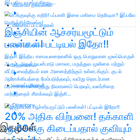
இப்பதிவு வழங்குகிறது.…
விவசாய தகவல்கள்
விவசாய பட்டறைகள்
இஞ்சியின் ஆச்சர்யமூட்டும்
பலன்கள்! பட்டியல் இதோ!!
அரசு திட்டங்கள்
இஞ்சி இந்திய சமையலறைகளில் ஒரு பொதுவான மூலப்பொருள்
ஆகும். அதன் பயன்பாடு மசாலா, மருத்துவ மூலிகை மற்றும்
மற்றவைகள்
வீட்டு வைத்தியம் என அனைத்திற்கும் உள்ளடங்கும். குடல்
ஆரோக்கியத்தை மேம்படுத்தவும், வயிறு தொடர்பான
வலைப்பதிவுகள்
பிரச்சனைகளிலிருந்து நிவாரணம் பெறவும், வளர்சிதை
மாற்றத்தைச் சீராக்கவும் இஞ்சி…
Directory
20% அதிக விற்பனை! தக்காளி
இதழ்கள்
ரூ.60க்கு கிடைப்பதால் குவியும்
எங்கள் அச்சு மற்றும் டிஜிட்டல் பத்திரிகைகளுக்கு குழுசேரவும்