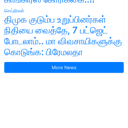
செய்திகள்
திமுக குடும்ப உறுப்பினர்கள்
நிதியை வைத்தே, 7 பட்ஜெட்
போடலாம்.. மா விவசாயிகளுக்கு
கொடுங்க: பிரேமலதா
More News