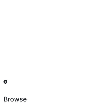
விவசாயிகள் நலன் கருதி சாகுபடி தொடர்பான சந்தேகம்
ஏற்பட்டால் வேளாண் விஞ்ஞானிகளை அணுகலாம்: தமிழக அரசு
அறிவிப்பு
Browse