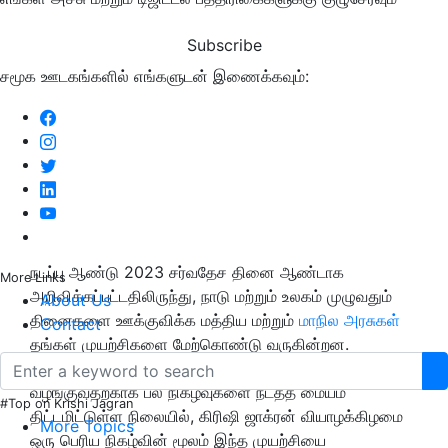
Subscribe
சமூக ஊடகங்களில் எங்களுடன் இணைக்கவும்:
நடப்பு ஆண்டு 2023 சர்வதேச தினை ஆண்டாக
More Links
அறிவிக்கப்பட்டதிலிருந்து, நாடு மற்றும் உலகம் முழுவதும்
About Us
தினைகளை ஊக்குவிக்க மத்திய மற்றும்
மாநில அரசுகள்
Contact
தங்கள் முயற்சிகளை மேற்கொண்டு வருகின்றன.
உலகெங்கிலும் உள்ள ஒவ்வொரு நபருக்கும் சூப்பர்ஃபுட்
வழங்குவதற்காக பல நிகழ்வுகளை நடத்த மையம்
#Top on Krishi Jagran
திட்டமிட்டுள்ள நிலையில், கிரிஷி ஜாக்ரன் வியாழக்கிழமை
More Topics
ஒரு பெரிய நிகழ்வின் மூலம் இந்த முயற்சியை