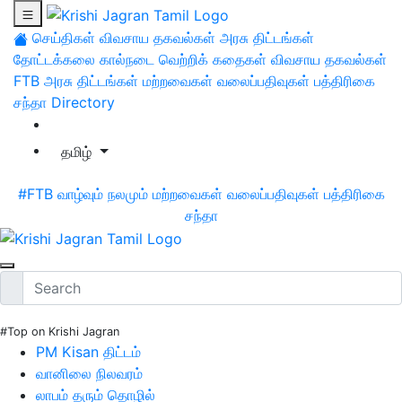
செய்திகள்
விவசாய தகவல்கள்
அரசு திட்டங்கள்
தோட்டக்கலை
கால்நடை
வெற்றிக் கதைகள்
விவசாய தகவல்கள்
FTB
அரசு திட்டங்கள்
மற்றவைகள்
வலைப்பதிவுகள்
பத்திரிகை
சந்தா
Directory
தமிழ்
#FTB
வாழ்வும் நலமும்
மற்றவைகள்
வலைப்பதிவுகள்
பத்திரிகை
சந்தா
#Top on Krishi Jagran
PM Kisan திட்டம்
வானிலை நிலவரம்
லாபம் தரும் தொழில்