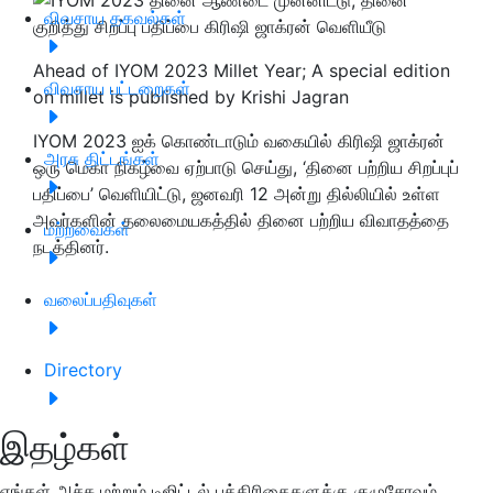
விவசாய தகவல்கள்
Ahead of IYOM 2023 Millet Year; A special edition
விவசாய பட்டறைகள்
on millet is published by Krishi Jagran
IYOM 2023 ஐக் கொண்டாடும் வகையில் கிரிஷி ஜாக்ரன்
அரசு திட்டங்கள்
ஒரு மெகா நிகழ்வை ஏற்பாடு செய்து, ‘தினை பற்றிய சிறப்புப்
பதிப்பை’ வெளியிட்டு, ஜனவரி 12 அன்று தில்லியில் உள்ள
அவர்களின் தலைமையகத்தில் தினை பற்றிய விவாதத்தை
மற்றவைகள்
நடத்தினர்.
வலைப்பதிவுகள்
Directory
இதழ்கள்
எங்கள் அச்சு மற்றும் டிஜிட்டல் பத்திரிகைகளுக்கு குழுசேரவும்