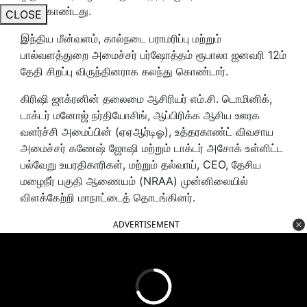
மேற்கொண்டது.
CLOSE
இந்திய மீன்வளம், கால்நடை பராமரிப்பு மற்றும்
பால்வளத்துறை அமைச்சர் பர்ஷோத்தம் ரூபாலா ஜனவரி 12ம்
தேதி சிறப்பு விருந்தினராக கலந்து கொண்டார்.
கிரிஷி ஜாக்ரனின் தலைமை ஆசிரியர் எம்.சி. டொமினிக்,
டாக்டர் மனோஜ் நர்தியோசிங், ஆப்பிரிக்க ஆசிய ஊரக
வளர்ச்சி அமைப்பின் (ஏஏஆர்டிஓ), உத்தரகாண்ட் விவசாய
அமைச்சர் கணேஷ் ஜோஷி மற்றும் டாக்டர் அசோக் உள்ளிட்ட
பல்வேறு உயரதிகாரிகள், மற்றும் தல்வாய், CEO, தேசிய
மழைநீர் பகுதி ஆணையம் (NRAA) முன்னிலையில்
விளக்கேற்றி மாநாட்டைத் தொடங்கினர்.
ADVERTISEMENT