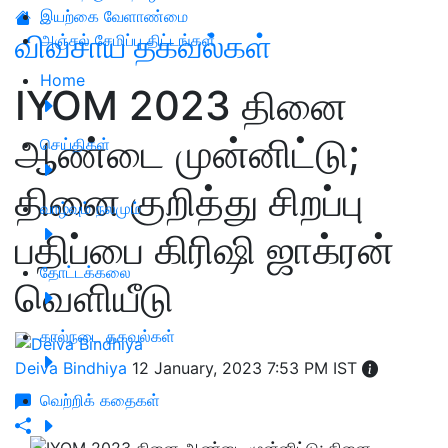
இயற்கை வேளாண்மை
விவசாய தகவல்கள்
அஞ்சல் சேமிப்பு திட்டங்கள்
Home
IYOM 2023 தினை
ஆண்டை முன்னிட்டு;
செய்திகள்
தினை குறித்து சிறப்பு
வாழ்வும் நலமும்
பதிப்பை கிரிஷி ஜாக்ரன்
தோட்டக்கலை
வெளியீடு
கால்நடை தகவல்கள்
Deiva Bindhiya
12 January, 2023 7:53 PM IST
வெற்றிக் கதைகள்