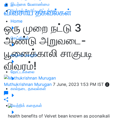
இயற்கை வேளாண்மை
விவசாய தகவல்கள்
அஞ்சல் சேமிப்பு திட்டங்கள்
Home
ஒரு முறை நட்டு 3
ஆண்டு அறுவடை-
செய்திகள்
பூனைக்காலி சாகுபடி
வாழ்வும் நலமும்
விவரம்!
தோட்டக்கலை
Muthukrishnan Murugan
7 June, 2023 1:53 PM IST
கால்நடை தகவல்கள்
வெற்றிக் கதைகள்
health benefits of Velvet bean known as poonaikali