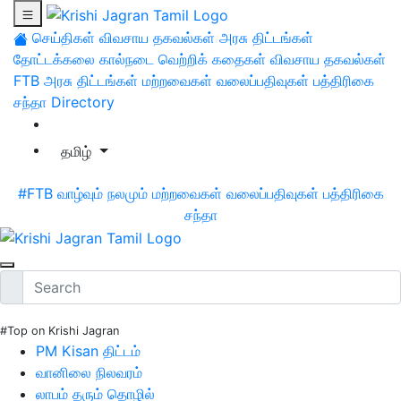
செய்திகள்
விவசாய தகவல்கள்
அரசு திட்டங்கள்
தோட்டக்கலை
கால்நடை
வெற்றிக் கதைகள்
விவசாய தகவல்கள்
FTB
அரசு திட்டங்கள்
மற்றவைகள்
வலைப்பதிவுகள்
பத்திரிகை
சந்தா
Directory
தமிழ்
#FTB
வாழ்வும் நலமும்
மற்றவைகள்
வலைப்பதிவுகள்
பத்திரிகை
சந்தா
#Top on Krishi Jagran
PM Kisan திட்டம்
வானிலை நிலவரம்
லாபம் தரும் தொழில்