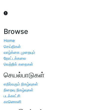
விவசாயிகள் நலன் கருதி சாகுபடி தொடர்பான சந்தேகம்
ஏற்பட்டால் வேளாண் விஞ்ஞானிகளை அணுகலாம்: தமிழக அரசு
அறிவிப்பு
Browse
Home
செய்திகள்
வாழ்க்கை முறையும்
தோட்டக்கலை
வெற்றிக் கதைகள்
செயல்பாடுகள்
எதிர்வரும் நிகழ்வுகள்
நிறைவு நிகழ்வுகள்
படக்காட்சி
காணொளி