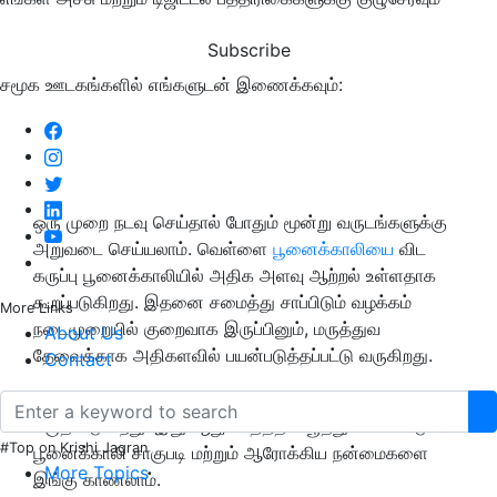
Subscribe
சமூக ஊடகங்களில் எங்களுடன் இணைக்கவும்:
ஒரு முறை நடவு செய்தால் போதும் மூன்று வருடங்களுக்கு
அறுவடை செய்யலாம். வெள்ளை
பூனைக்காலியை
விட
கருப்பு பூனைக்காலியில் அதிக அளவு ஆற்றல் உள்ளதாக
கூறப்படுகிறது. இதனை சமைத்து சாப்பிடும் வழக்கம்
More Links
நடைமுறையில் குறைவாக இருப்பினும், மருத்துவ
About Us
தேவைக்காக அதிகளவில் பயன்படுத்தப்பட்டு வருகிறது.
Contact
இதன் தாயகம் ஆப்பிரிக்கா மற்றும் இந்தியா என
கருதப்படுகிறது. இது ஆறு மாதத்தில் பூத்துக் காய்விடும்.
#Top on Krishi Jagran
பூனைக்காலி சாகுபடி மற்றும் ஆரோக்கிய நன்மைகளை
More Topics
இங்கு காணலாம்.