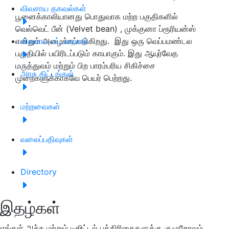
விவசாய தகவல்கள்
பூனைக்காலியானது பொதுவாக மற்ற பகுதிகளில்
வெல்வெட் பீன் (Velvet bean) , முக்குனா ப்ரூரியன்ஸ்
என்றும் அழைக்கப்படுகிறது. இது ஒரு வெப்பமண்டல
விவசாய பட்டறைகள்
பகுதியில் பயிரிடப்படும் காயாகும். இது ஆயுர்வேத
மருத்துவம் மற்றும் பிற பாரம்பரிய சிகிச்சை
அரசு திட்டங்கள்
முறைகளுக்காகவே பெயர் பெற்றது.
மற்றவைகள்
வலைப்பதிவுகள்
Directory
இதழ்கள்
எங்கள் அச்சு மற்றும் டிஜிட்டல் பத்திரிகைகளுக்கு குழுசேரவும்