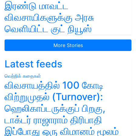
இரண்டு மாவட்ட
விவசாயிகளுக்கு அரசு
வெளியிட்ட குட் நியூஸ்
More Stories
Latest feeds
வெற்றிக் கதைகள்
விவசாயத்தில் 100 கோடி
விற்றுமுதல் (Turnover):
ஹெலிகாப்டருக்குப் பிறகு,
டாக்டர் ராஜாராம் திரிபாதி
இப்போது ஒரு விமானம் மூலம்