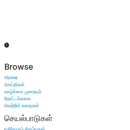
விவசாயிகள் நலன் கருதி சாகுபடி தொடர்பான சந்தேகம்
ஏற்பட்டால் வேளாண் விஞ்ஞானிகளை அணுகலாம்: தமிழக அரசு
அறிவிப்பு
Browse
Home
செய்திகள்
வாழ்க்கை முறையும்
தோட்டக்கலை
வெற்றிக் கதைகள்
செயல்பாடுகள்
எதிர்வரும் நிகழ்வுகள்