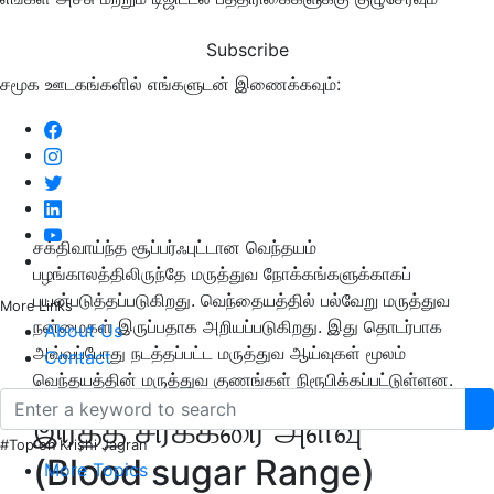
Subscribe
சமூக ஊடகங்களில் எங்களுடன் இணைக்கவும்:
சக்திவாய்ந்த சூப்பர்ஃபுட்டான வெந்தயம்
பழங்காலத்திலிருந்தே மருத்துவ நோக்கங்களுக்காகப்
பயன்படுத்தப்படுகிறது. வெந்தையத்தில் பல்வேறு மருத்துவ
More Links
நன்மைகள் இருப்பதாக அறியப்படுகிறது. இது தொடர்பாக
About Us
அவ்வப்போது நடத்தப்பட்ட மருத்துவ ஆய்வுகள் மூலம்
Contact
வெந்தயத்தின் மருத்துவ குணங்கள் நிரூபிக்கப்பட்டுள்ளன.
இரத்த சர்க்கரை அளவு
#Top on Krishi Jagran
(Blood sugar Range)
More Topics