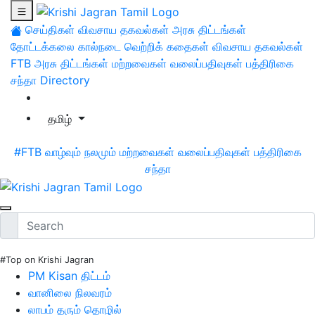
செய்திகள்
விவசாய தகவல்கள்
அரசு திட்டங்கள்
தோட்டக்கலை
கால்நடை
வெற்றிக் கதைகள்
விவசாய தகவல்கள்
FTB
அரசு திட்டங்கள்
மற்றவைகள்
வலைப்பதிவுகள்
பத்திரிகை
சந்தா
Directory
தமிழ்
#FTB
வாழ்வும் நலமும்
மற்றவைகள்
வலைப்பதிவுகள்
பத்திரிகை
சந்தா
#Top on Krishi Jagran
PM Kisan திட்டம்
வானிலை நிலவரம்
லாபம் தரும் தொழில்