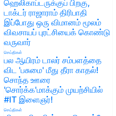
ஹெலிகாப்டருக்குப் பிறகு,
டாக்டர் ராஜாராம் திரிபாதி
இப்போது ஒரு விமானம் மூலம்
விவசாயப் புரட்சியைக் கொண்டு
வருவார்
செய்திகள்
பல ஆயிரம் டாலர் சம்பளத்தை
விட 'பசுமை' மீது தீரா காதல்!
சொந்த ஊரை
'சொர்க்க'மாக்கும் முயற்சியில்
#IT இளைஞர்!
செய்திகள்