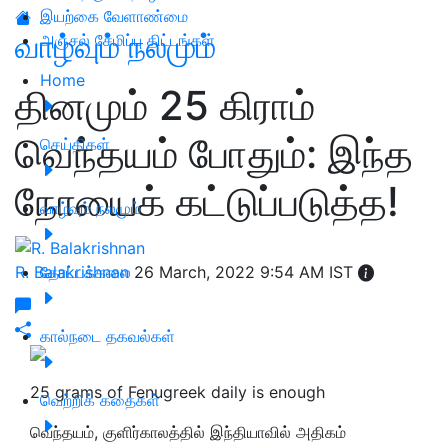
இயற்கை வேளாண்மை
வாழ்வும் நலமும்
அஞ்சல் சேமிப்பு திட்டங்கள்
Home
தினமும் 25 கிராம்
வெந்தயம் போதும்: இந்த
செய்திகள்
நோயைக் கட்டுப்படுத்த!
வாழ்வும் நலமும்
R. Balakrishnan
தோட்டக்கலை
26 March, 2022 9:54 AM IST
கால்நடை தகவல்கள்
25 grams of Fenugreek daily is enough
வெற்றிக் கதைகள்
வெந்தயம், குளிர்காலத்தில் இந்தியாவில் அதிகம்