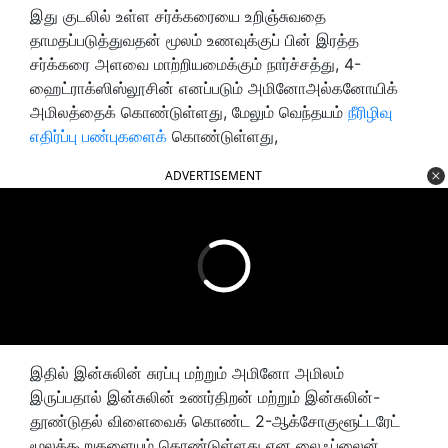
இது குடலில் உள்ள சர்க்கரையை உறிஞ்சுவதை
தாமதப்படுத்துவதன் மூலம் உணவுக்குப் பின் இரத்த
சர்க்கரை அளவை மாற்றியமைக்கும் நார்ச்சத்து, 4-
ஹைட்ராக்ஸிஸ்லூசின் எனப்படும் அமினோஅல்கனோயிக்
அமிலத்தைக் கொண்டுள்ளது, மேலும் வெந்தயம்
நீரிழிவு
எதிர்ப்பு பண்புகளைக்
கொண்டுள்ளது,
ADVERTISEMENT
இதில் இன்சுலின் சுரப்பு மற்றும் அமினோ அமிலம்
இருப்பதால் இன்சுலின் உணர்திறன் மற்றும் இன்சுலின்-
தூண்டுதல் விளைவைக் கொண்ட 2-ஆக்சோகுளூட்டரேட்
மூலக்கூறுகளையும் கொண்டுள்ளது என லைஃப்லைன்