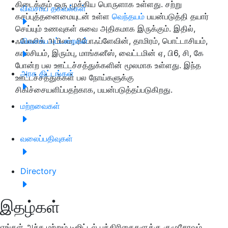
கிடைக்கும் ஒரு முக்கிய பொருளாக உள்ளது. சற்று
விவசாய தகவல்கள்
கசப்புத்தனைமையுடன் உள்ள
வெந்தயம்
பயன்படுத்தி தயார்
செய்யும் உணவுகள் சுவை அதிகமாக இருக்கும். இதில்,
ஃபோலிக் அமிலம், ரிபோஃப்ளேவின், தாமிரம், பொட்டாசியம்,
விவசாய பட்டறைகள்
கால்சியம், இரும்பு, மாங்கனீஸ், வைட்டமின் ஏ, பி6, சி, கே
போன்ற பல ஊட்டச்சத்துக்களின் மூலமாக உள்ளது. இந்த
அரசு திட்டங்கள்
ஊட்டச்சத்துக்கள் பல நோய்களுக்கு
சிகிச்சையளிப்பதற்காக, பயன்படுத்தப்படுகிறது.
மற்றவைகள்
வலைப்பதிவுகள்
Directory
இதழ்கள்
எங்கள் அச்சு மற்றும் டிஜிட்டல் பத்திரிகைகளுக்கு குழுசேரவும்