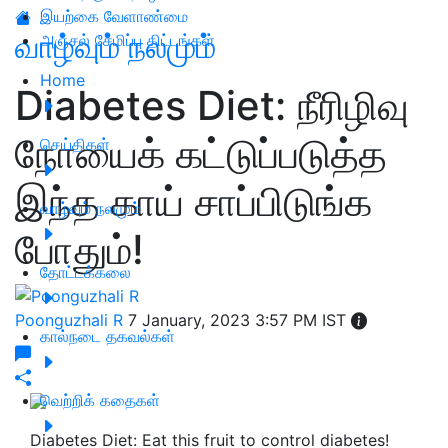
இயற்கை வேளாண்மை
வாழ்வும் நலமும்
அஞ்சல் சேமிப்பு திட்டங்கள்
Home
Diabetes Diet: நீரிழிவு
நோயைக் கட்டுப்படுத்த
செய்திகள்
இந்த காய் சாப்பிடுங்க
வாழ்வும் நலமும்
போதும்!
தோட்டக்கலை
Poonguzhali R
7 January, 2023 3:57 PM IST
கால்நடை தகவல்கள்
வெற்றிக் கதைகள்
Diabetes Diet: Eat this fruit to control diabetes!