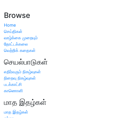
ஏற்பட்டால் வேளாண் விஞ்ஞானிகளை அணுகலாம்: தமிழக அரசு
அறிவிப்பு
Browse
Home
செய்திகள்
வாழ்க்கை முறையும்
தோட்டக்கலை
வெற்றிக் கதைகள்
செயல்பாடுகள்
எதிர்வரும் நிகழ்வுகள்
நிறைவு நிகழ்வுகள்
படக்காட்சி
காணொளி
மாத இதழ்கள்
மாத இதழ்கள்