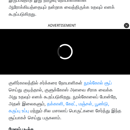
ஆரோக்கியத்தையும் நன்றாக வைத்திருக்க உதவும் எனக்
கூறப்படுகிறது.
ADVERTISEMENT
குளிர்காலத்தில் சர்க்கரை நோயாளிகள்
நூல்கோல் சூப்
செய்து குடித்தால், குளுக்கோஸ் அளவை சீராக வைக்க
அது உதவும் எனக் கூறப்படுகிறது. நூல்கோலைப் போன்றே,
அதன் இலைகளும்,
தக்காளி, கேரட், மஞ்சள், பூண்டு,
கருப்பு உப்பு
மற்றும் சில மசாலாப் பொருட்களை சேர்த்து இந்த
சூப்பாகச் செய்து பருகலாம்.
மேலும் படிக்க