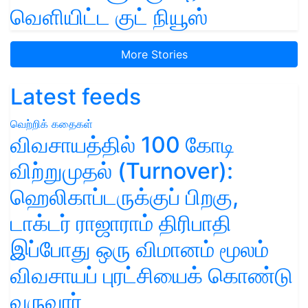
வெளியிட்ட குட் நியூஸ்
More Stories
Latest feeds
வெற்றிக் கதைகள்
விவசாயத்தில் 100 கோடி
விற்றுமுதல் (Turnover):
ஹெலிகாப்டருக்குப் பிறகு,
டாக்டர் ராஜாராம் திரிபாதி
இப்போது ஒரு விமானம் மூலம்
விவசாயப் புரட்சியைக் கொண்டு
வருவார்