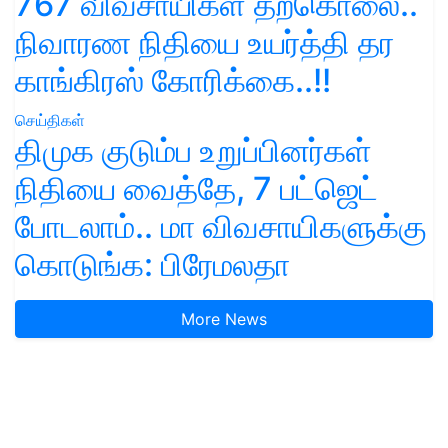
767 விவசாயிகள் தற்கொலை..
நிவாரண நிதியை உயர்த்தி தர
காங்கிரஸ் கோரிக்கை..!!
செய்திகள்
திமுக குடும்ப உறுப்பினர்கள்
நிதியை வைத்தே, 7 பட்ஜெட்
போடலாம்.. மா விவசாயிகளுக்கு
கொடுங்க: பிரேமலதா
More News