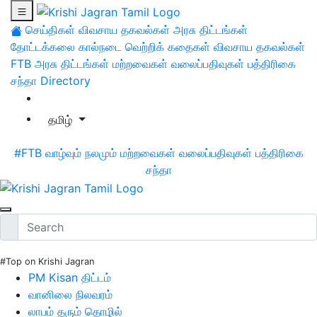
செய்திகள்
விவசாய தகவல்கள்
அரசு திட்டங்கள்
தோட்டக்கலை
கால்நடை
வெற்றிக் கதைகள்
விவசாய தகவல்கள்
FTB
அரசு திட்டங்கள்
மற்றவைகள்
வலைப்பதிவுகள்
பத்திரிகை
சந்தா
Directory
தமிழ்
#FTB
வாழ்வும் நலமும்
மற்றவைகள்
வலைப்பதிவுகள்
பத்திரிகை
சந்தா
#Top on Krishi Jagran
PM Kisan திட்டம்
வானிலை நிலவரம்
லாபம் தரும் தொழில்