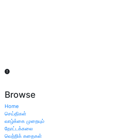
விவசாயிகள் நலன் கருதி சாகுபடி தொடர்பான சந்தேகம்
ஏற்பட்டால் வேளாண் விஞ்ஞானிகளை அணுகலாம்: தமிழக அரசு
அறிவிப்பு
Browse
Home
செய்திகள்
வாழ்க்கை முறையும்
தோட்டக்கலை
வெற்றிக் கதைகள்