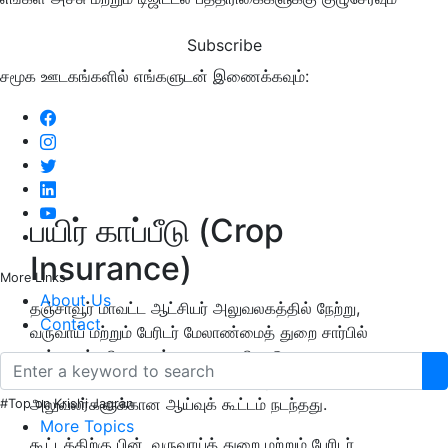
Subscribe
சமூக ஊடகங்களில் எங்களுடன் இணைக்கவும்:
பயிர் காப்பீடு (Crop
Insurance)
More Links
About Us
தஞ்சாவூர் மாவட்ட ஆட்சியர் அலுவலகத்தில் நேற்று,
Contact
வருவாய் மற்றும் பேரிடர் மேலாண்மைத் துறை சார்பில்
தஞ்சாவூர், திருவாரூர், நாகை, மயிலாடுதுறை
மாவட்டங்களைச் சேர்ந்த வருவாய்த் துறை
அலுவலர்களுக்கான ஆய்வுக் கூட்டம் நடந்தது.
#Top on Krishi Jagran
More Topics
கூட்டத்திற்கு பின், வருவாய்த் துறை மற்றும் பேரிடர்