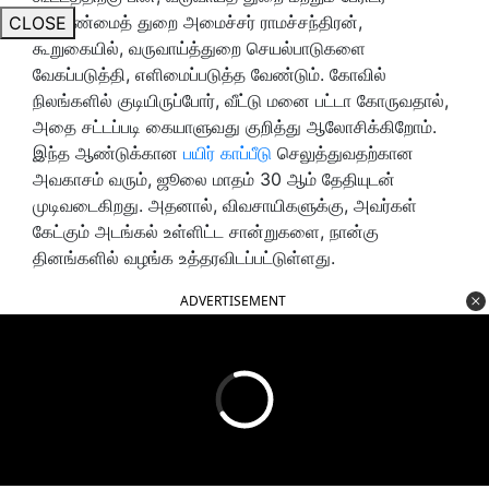
மேலாண்மைத் துறை அமைச்சர் ராமச்சந்திரன்,
CLOSE
கூறுகையில், வருவாய்த்துறை செயல்பாடுகளை
வேகப்படுத்தி, எளிமைப்படுத்த வேண்டும். கோவில்
நிலங்களில் குடியிருப்போர், வீட்டு மனை பட்டா கோருவதால்,
அதை சட்டப்படி கையாளுவது குறித்து ஆலோசிக்கிறோம்.
இந்த ஆண்டுக்கான
பயிர் காப்பீடு
செலுத்துவதற்கான
அவகாசம் வரும், ஜூலை மாதம் 30 ஆம் தேதியுடன்
முடிவடைகிறது. அதனால், விவசாயிகளுக்கு, அவர்கள்
கேட்கும் அடங்கல் உள்ளிட்ட சான்றுகளை, நான்கு
தினங்களில் வழங்க உத்தரவிடப்பட்டுள்ளது.
ADVERTISEMENT