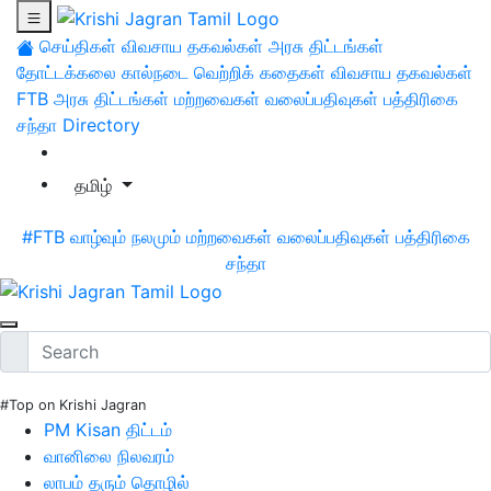
செய்திகள்
விவசாய தகவல்கள்
அரசு திட்டங்கள்
தோட்டக்கலை
கால்நடை
வெற்றிக் கதைகள்
விவசாய தகவல்கள்
FTB
அரசு திட்டங்கள்
மற்றவைகள்
வலைப்பதிவுகள்
பத்திரிகை
சந்தா
Directory
தமிழ்
#FTB
வாழ்வும் நலமும்
மற்றவைகள்
வலைப்பதிவுகள்
பத்திரிகை
சந்தா
#Top on Krishi Jagran
PM Kisan திட்டம்
வானிலை நிலவரம்
லாபம் தரும் தொழில்