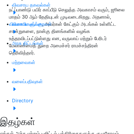
விவசாய தகவல்கள்
நட்ப்பாண்டு பயிர் காப்பீடு செலுத்த அவகாசம் வரும், ஜூலை
மாதம் 30 ஆம் தேதியுடன் முடிவடைகிறது. அதனால்,
விவசாயிகளுக்கு
விவசாய பட்டறைகள்
, அவர்கள் கேட்கும் அடங்கல் உள்ளிட்ட
சான்றுகளை, நான்கு தினங்களில் வழங்க
உத்தரவிடப்பட்டுள்ளது என, வருவாய் மற்றும் பேரிடர்
அரசு திட்டங்கள்
மேலாண்மைத் துறை அமைச்சர் ராமச்சந்திரன்
தெரிவித்தார்.
மற்றவைகள்
வலைப்பதிவுகள்
Directory
இதழ்கள்
எங்கள் அச்சு மற்றும் டிஜிட்டல் பத்திரிகைகளுக்கு குழுசேரவும்