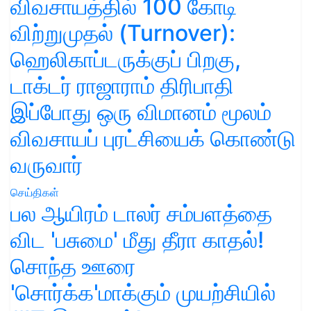
விவசாயத்தில் 100 கோடி
விற்றுமுதல் (Turnover):
ஹெலிகாப்டருக்குப் பிறகு,
டாக்டர் ராஜாராம் திரிபாதி
இப்போது ஒரு விமானம் மூலம்
விவசாயப் புரட்சியைக் கொண்டு
வருவார்
செய்திகள்
பல ஆயிரம் டாலர் சம்பளத்தை
விட 'பசுமை' மீது தீரா காதல்!
சொந்த ஊரை
'சொர்க்க'மாக்கும் முயற்சியில்