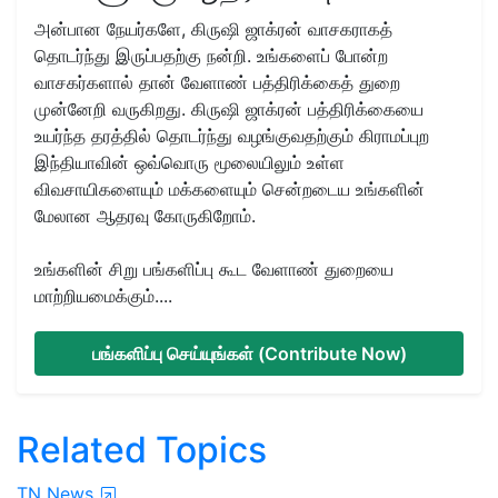
அன்பான நேயர்களே, கிருஷி ஜாக்ரன் வாசகராகத்
தொடர்ந்து இருப்பதற்கு நன்றி. உங்களைப் போன்ற
வாசகர்களால் தான் வேளாண் பத்திரிக்கைத் துறை
முன்னேறி வருகிறது. கிருஷி ஜாக்ரன் பத்திரிக்கையை
உயர்ந்த தரத்தில் தொடர்ந்து வழங்குவதற்கும் கிராமப்புற
இந்தியாவின் ஒவ்வொரு மூலையிலும் உள்ள
விவசாயிகளையும் மக்களையும் சென்றடைய உங்களின்
மேலான ஆதரவு கோருகிறோம்.
உங்களின் சிறு பங்களிப்பு கூட வேளாண் துறையை
மாற்றியமைக்கும்....
பங்களிப்பு செய்யுங்கள் (Contribute Now)
Related Topics
TN News