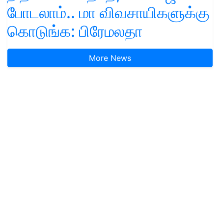
போடலாம்.. மா விவசாயிகளுக்கு
கொடுங்க: பிரேமலதா
More News