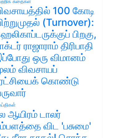
ற்றிக் கதைகள்
ிவசாயத்தில் 100 கோடி
ிற்றுமுதல் (Turnover):
ெலிகாப்டருக்குப் பிறகு,
ாக்டர் ராஜாராம் திரிபாதி
ப்போது ஒரு விமானம்
ூலம் விவசாயப்
ுரட்சியைக் கொண்டு
ருவார்
ய்திகள்
ல ஆயிரம் டாலர்
ம்பளத்தை விட 'பசுமை'
ீது தீரா காதல்! சொந்த