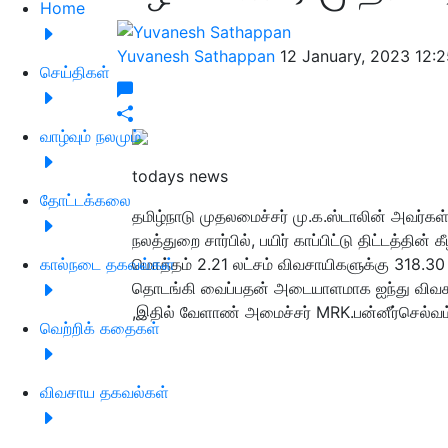
Home
Yuvanesh Sathappan
12 January, 2023 12:
செய்திகள்
வாழ்வும் நலமும்
todays news
தோட்டக்கலை
தமிழ்நாடு முதலமைச்சர் மு.க.ஸ்டாலின் அவர்க
நலத்துறை சார்பில், பயிர் காப்பிட்டு திட்டத்த
கால்நடை தகவல்கள்
மொத்தம் 2.21 லட்சம் விவசாயிகளுக்கு 318.3
தொடங்கி வைப்பதன் அடையாளமாக ஐந்து விவ
,இதில் வேளாண் அமைச்சர் MRK.பன்னீர்செல்வம் 
வெற்றிக் கதைகள்
விவசாய தகவல்கள்