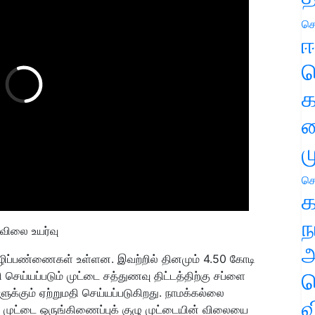
செ
ஈ
ப
க
வ
ம
செ
க
ந
விலை உயர்வு
அ
 கோழிப்பண்ணைகள் உள்ளன. இவற்றில் தினமும் 4.50 கோடி
ச
 செய்யப்படும் முட்டை சத்துணவு திட்டத்திற்கு சப்ளை
ளுக்கும் ஏற்றுமதி செய்யப்படுகிறது. நாமக்கல்லை
வ
ுட்டை ஒருங்கிணைப்புக் குழு முட்டையின் விலையை