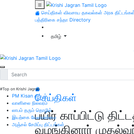
செய்திகள்
விவசாய தகவல்கள்
அரசு திட்டங்கள
பத்திரிகை சந்தா
Directory
தமிழ்
#Top on Krishi Jagran
செய்திகள்
PM Kisan திட்டம்
வானிலை நிலவரம்
லாபம் தரும் தொழில்
பயிர் காப்பிட்டு திட்
இயற்கை வேளாண்மை
அஞ்சல் சேமிப்பு திட்டங்கள்
வழங்கினார் முதல்வர