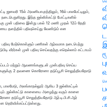
வெ
வ
 ஜனவரி 15ல் அவனியாபுரத்திலும், 16ல் பாலமேட்டிலும்,
வ
் நடைபெறுகிறது. இந்த ஜல்லிக்கட்டு போட்டிகளில்
ுக்கு முன் பதிவை இன்று பகல் 12 மணி முதல் 12ம் தேதி
ஹ
ய தளத்தில் பதிவுசெய்து வேண்டும் என
ட
இ
் பதிவு மேற்கொள்ளும் பணிகள் ஆர்வமாக நடைபெற்று
பிடி வீரர்கள் முன் பதிவு செய்வதற்கு எதெல்லாம் கட்டாயம்
ம
ப
ைப்படம் மற்றும் ஆவணங்களுடன் முன்பதிவு செய்ய
வ
ி வீரர்களுக்கு 2 தவணை கொரோனா தடுப்பூசி செலுத்தியதோடு
செ
், பாலமேடு, அலங்காநல்லூர் ஆகிய 3 ஜல்லிகட்டில்
ப
ுடியும். ஜல்லிகட்டு காளையை அழைத்து வரும் காளை
ச
ா தடுப்பூசி செலுத்தியதோடு ஆர்.டி.பி.சி.ஆர்
 தெரிவிக்கப்பட்டுள்ளது.
ம