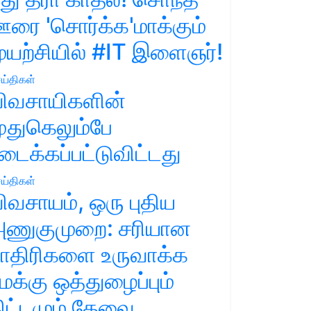
ரை 'சொர்க்க'மாக்கும்
ுயற்சியில் #IT இளைஞர்!
ய்திகள்
ிவசாயிகளின்
ுதுகெலும்பே
டைக்கப்பட்டுவிட்டது
ய்திகள்
ிவசாயம், ஒரு புதிய
ணுகுமுறை: சரியான
ாதிரிகளை உருவாக்க
மக்கு ஒத்துழைப்பும்
ிட்டமும் தேவை.