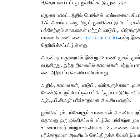
6,தொடங்கப்பட்டது ஜல்லிக்கட்டு முன்பதிவு
மதுரை மாவட்டத்தில் பொங்கல் பண்டிகையையொட்டி
17ல் அலங்காநல்லூரிலும் ஜல்லிக்கட்டு போட்டிகள
பங்கேற்கும் காளைகள் மற்றும் மாடுபிடி வீரர்கள
மாலை 5 மணி வரை
madurai.nic.in
என்ற இணை
தெரிவிக்கப்பட்டுள்ளது.
அதன்படி மதுரையில் இன்று 12 மணி முதல் முன
வருகிறது. இந்த நிலையில் காளைகள் மற்றும் மாடு
என அறிவிப்பு வெளியாகியுள்ளது.
அதில், காளைகள், மாடுபிடி வீரர்களுக்கான புக
வேண்டும். ஜல்லிகட்டில் பங்கேற்கும் மாடுபிட
ஆர்.டி.பி.சி.ஆர் பரிசோதனை அவசியமாகும்.
ஜல்லிகட்டில் பங்கேற்கும் காளைகள் அவனியாபுரம
எதாவது ஒரு ஜல்லிகட்டில் மட்டுமே பங்கேற்க ம
உரிமையாளர் மற்றும் உதவியாளர் 2 தவணை கொரோன
பரிசோதனை அவசியம் செய்திருக்க வேண்டும் என