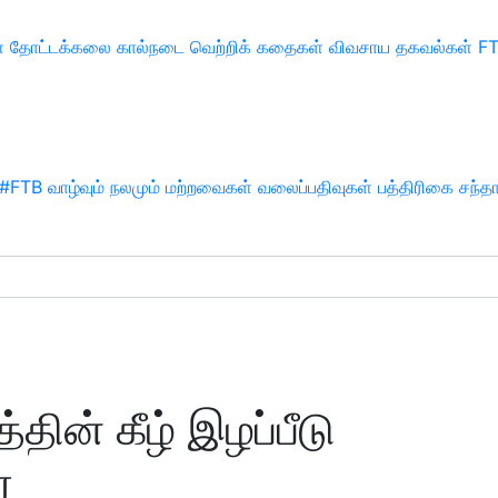
்
தோட்டக்கலை
கால்நடை
வெற்றிக் கதைகள்
விவசாய தகவல்கள்
F
#FTB
வாழ்வும் நலமும்
மற்றவைகள்
வலைப்பதிவுகள்
பத்திரிகை சந்த
டத்தின் கீழ் இழப்பீடு
்