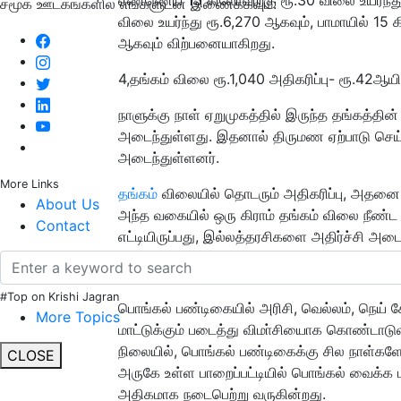
சமூக ஊடகங்களில் எங்களுடன் இணைக்கவும்:
விலை உயர்ந்து ரூ.6,270 ஆகவும், பாமாயில் 15
ஆகவும் விற்பனையாகிறது.
4,தங்கம் விலை ரூ.1,040 அதிகரிப்பு- ரூ.42ஆய
நாளுக்கு நாள் ஏறுமுகத்தில் இருந்த தங்கத்தின
அடைந்துள்ளது. இதனால் திருமண ஏற்பாடு செய்தி
அடைந்துள்ளனர்.
More Links
தங்கம்
விலையில் தொடரும் அதிகரிப்பு, அதனை ந
About Us
அந்த வகையில் ஒரு கிராம் தங்கம் விலை நீண்ட நா
Contact
எட்டியிருப்பது, இல்லத்தரசிகளை அதிர்ச்சி அட
5,பொங்கல் பண்டிகை: மண் பானை உற்பத்தி வளர்
#Top on Krishi Jagran
பொங்கல் பண்டிகையில் அரிசி, வெல்லம், நெய் சே
More Topics
மாட்டுக்கும் படைத்து விமா்சியைாக கொண்டாடுவ
நிலையில், பொங்கல் பண்டிகைக்கு சில நாள்களே 
CLOSE
அருகே உள்ள பாறைப்பட்டியில் பொங்கல் வைக்க 
அதிகமாக நடைபெற்று வருகின்றது.