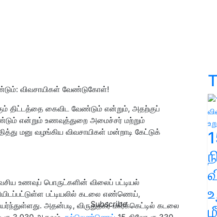
T
ண்டும்: விவசாயிகள் வேண்டுகோள்!
ம் திட்டத்தை கைவிட வேண்டும் என்றும், அதற்குப்
டும் என்றும் உணவுத்துறை அமைச்சர் மற்றும்
்து மனு வழங்கிய விவசாயிகள் மன்றாடி கேட்டுக்
1
வ
யாவசிய உணவுப் பொருட்களின் விலைப் பட்டியல்
உ
ியிடப்பட்டுள்ள பட்டியலில் கடலை எண்ணெய்,
Subscribe
ந்துள்ளது. அதன்படி, விருதுநகர் மார்க்கெட்டில் கடலை
ம
ு ரூ.3,030 ஆகவும்,
நல்லெண்ணெய்
15 கிலோ ரூ.330