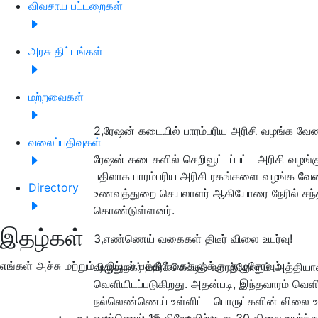
விவசாய பட்டறைகள்
அரசு திட்டங்கள்
மற்றவைகள்
2,ரேஷன் கடையில் பாரம்பரிய அரிசி வழங்க வே
வலைப்பதிவுகள்
ரேஷன் கடைகளில் செறிவூட்டப்பட்ட அரிசி வழங்கு
பதிலாக பாரம்பரிய அரிசி ரகங்களை வழங்க வேண்
Directory
உணவுத்துறை செயலாளர் ஆகியோரை நேரில் சந்தித
கொண்டுள்ளனர்.
இதழ்கள்
3,எண்ணெய் வகைகள் திடீர் விலை உயர்வு!
எங்கள் அச்சு மற்றும் டிஜிட்டல் பத்திரிகைகளுக்கு குழுசேரவும்
விருதுநகர் மார்க்கெட்டில் வாரந்தோறும் அத்தி
வெளியிடப்படுகிறது. அதன்படி, இந்தவாரம் வெள
நல்லெண்ணெய் உள்ளிட்ட பொருட்களின் விலை உயர்
எண்ணெய் 15 கிலோவிற்கு ரூ.30 விலை உயர்ந்த