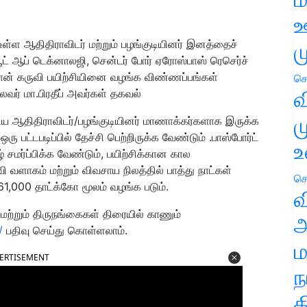
ஊ
் உள்ள ஆதிதிராவிடர் மற்றும் பழங்குடியினர் இனத்தைச்
ம
யூட் ஆப் டெக்னாலஜி, சென்டர் போர் ஏரோஸ்பாஸ் ரெசெர்ச்
ரொன் கருவி பயிற்சியினை வழங்க விண்ணப்பங்கள்
செ
வ
வர் மா.பிரதீப் அவர்கள் தகவல்
ம
பிய ஆதிதிராவிடர்/பழங்குடியினர் மாணாக்கர்களாக இருக்க
ஒரு பட்டபடிப்பில் தேச்சி பெற்றிருக்க வேண்டும் .பாஸ்போர்ட்
உ
ழ் சமர்ப்பிக்க வேண்டும், பயிற்சிக்கான கால
ி வளாகம் மற்றும் விவசாய நிலத்தில் பாத்து நாட்கள்
செ
,000 தாட்க்கோ மூலம் வழங்க படும்.
வ
் மற்றும் திருநங்கைகள் திரையில் காணும்
அ
m/
பதிவு செய்து கொள்ளலாம்.
ம
ERTISEMENT
ந
த