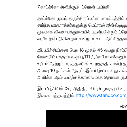
7,
தாட்க்கோ
அளிக்கும் ட்ரொன் பயிற்சி
தாட்க்கோ மூலம் திருச்சிராப்பள்ளி மாவட்டத்தில
சார்ந்த மாணாக்கர்களுக்கு மெட்ராஸ் இன்ஸ்டிடி
மூலமாக விவசாயத்துறையில் பயன்படுத்தும் ட்
வரவேற்கப்படுகின்றன என்று மாவட்ட ஆட்சித்தலை
இப்பயிற்சியினை பெற 18 முதல் 45 வயது நிரம்
வேண்டும்.பத்தாம் வகுப்பு/ITI /டிப்ளமோ ஏதேனும் 
உரிமம் ஆற்றும் மருத்துவரின் உடற்தகுதி சான்றித
அளவு 10 நாட்கள் ஆகும் .இப்பயிற்சியானது கல்வ
அளிக்க படும் .பயிற்சிக்கான மொத தொகை ரூ.61
இப்பயிற்சியில் சேர ஆதிதிராவிடர்/பழங்குடியினர
இணையத்தளத்தில்
http://www.tahdco.co
ADV