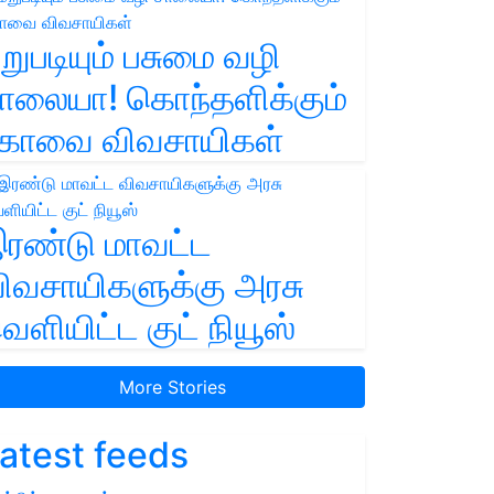
றுபடியும் பசுமை வழி
ாலையா! கொந்தளிக்கும்
ோவை விவசாயிகள்
ரண்டு மாவட்ட
ிவசாயிகளுக்கு அரசு
ெளியிட்ட குட் நியூஸ்
More Stories
atest feeds