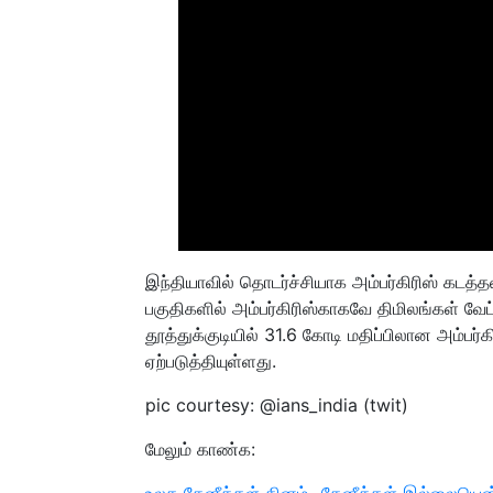
இந்தியாவில் தொடர்ச்சியாக அம்பர்கிரிஸ் கடத்
பகுதிகளில் அம்பர்கிரிஸ்காகவே திமிலங்கள் வேட
தூத்துக்குடியில் 31.6 கோடி மதிப்பிலான அம்பர்க
ஏற்படுத்தியுள்ளது.
pic courtesy:
@ians_india (twit)
மேலும் காண்க:
உலக தேனீக்கள் தினம்- தேனீக்கள் இல்லையென