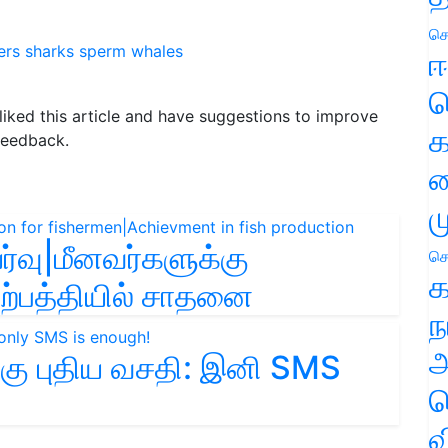
செ
ers
sharks
sperm whales
ஈ
ப
 liked this article and have suggestions to improve
க
feedback.
வ
ம
்வு|மீனவர்களுக்கு
செ
க
உற்பத்தியில் சாதனை
ந
அ
கு புதிய வசதி: இனி SMS
ச
வ