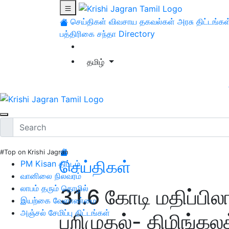
செய்திகள்
விவசாய தகவல்கள்
அரசு திட்டங்கள
பத்திரிகை சந்தா
Directory
தமிழ்
#Top on Krishi Jagran
செய்திகள்
PM Kisan திட்டம்
வானிலை நிலவரம்
லாபம் தரும் தொழில்
31.6 கோடி மதிப்பில
இயற்கை வேளாண்மை
அஞ்சல் சேமிப்பு திட்டங்கள்
பறிமுதல்- திமிங்கலத