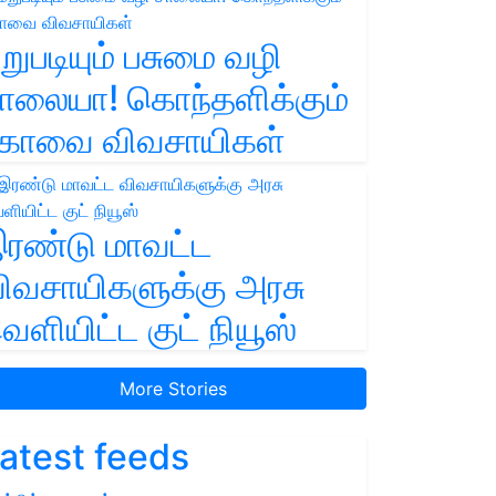
றுபடியும் பசுமை வழி
ாலையா! கொந்தளிக்கும்
ோவை விவசாயிகள்
ரண்டு மாவட்ட
ிவசாயிகளுக்கு அரசு
ெளியிட்ட குட் நியூஸ்
More Stories
atest feeds