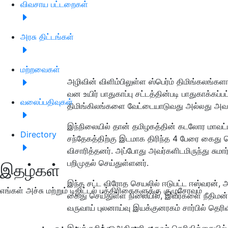
விவசாய பட்டறைகள்
அரசு திட்டங்கள்
மற்றவைகள்
அழிவின் விளிம்பிலுள்ள ஸ்பெர்ம் திமிங்கலங்களா
வன உயிர் பாதுகாப்பு சட்டத்தின்படி பாதுகாக்கப்ப
வலைப்பதிவுகள்
திமிங்கிலங்களை வேட்டையாடுவது அல்லது அவற்
இந்நிலையில் தான் தமிழகத்தின் கடலோர மாவட்
Directory
சந்தேகத்திற்கு இடமாக திரிந்த 4 பேரை கைது 
விசாரித்தனர். அப்போது அவர்களிடமிருந்து சுமா
பறிமுதல் செய்துள்ளனர்.
இதழ்கள்
இந்த சட்ட விரோத செயலில் ஈடுபட்ட ஈஸ்வரன், அ
எங்கள் அச்சு மற்றும் டிஜிட்டல் பத்திரிகைகளுக்கு குழுசேரவும்
கைது செய்துள்ள நிலையில், இவர்களை நீதிமன்
வருவாய் புலனாய்வு இயக்குனரகம் சார்பில் தெரிவ
இதுக்குறித்து அதிகாரி ஒருவர் தெரிவிக்கையில் 