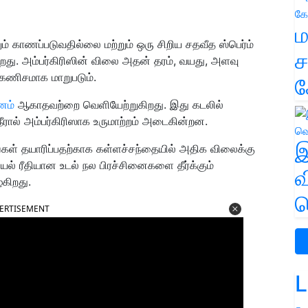
ம
ும் காணப்படுவதில்லை மற்றும் ஒரு சிறிய சதவீத ஸ்பெர்ம்
ச
கிறது. அம்பர்கிரிஸின் விலை அதன் தரம், வயது, அளவு
கணிசமாக மாறுபடும்.
க
னம்
ஆகாதவற்றை வெளியேற்றுகிறது. இது கடலில்
ு நீரால் அம்பர்கிரிஸாக உருமாற்றம் அடைகின்றன.
இ
்கள் தயாரிப்பதற்காக கள்ளச்சந்தையில் அதிக விலைக்கு
லியல் ரீதியான உடல் நல பிரச்சினைகளை தீர்க்கும்
வ
்கிறது.
வ
ERTISEMENT
L