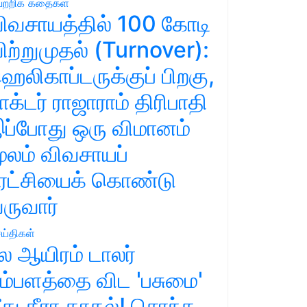
ற்றிக் கதைகள்
ிவசாயத்தில் 100 கோடி
ிற்றுமுதல் (Turnover):
ெலிகாப்டருக்குப் பிறகு,
ாக்டர் ராஜாராம் திரிபாதி
ப்போது ஒரு விமானம்
ூலம் விவசாயப்
ுரட்சியைக் கொண்டு
ருவார்
ய்திகள்
ல ஆயிரம் டாலர்
ம்பளத்தை விட 'பசுமை'
ீது தீரா காதல்! சொந்த