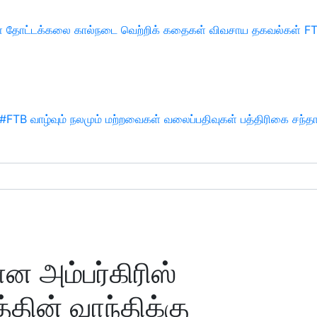
்
தோட்டக்கலை
கால்நடை
வெற்றிக் கதைகள்
விவசாய தகவல்கள்
F
#FTB
வாழ்வும் நலமும்
மற்றவைகள்
வலைப்பதிவுகள்
பத்திரிகை சந்த
ான அம்பர்கிரிஸ்
்தின் வாந்திக்கு