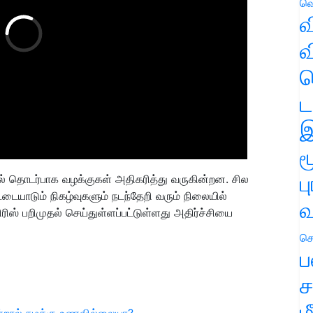
வெ
வ
வ
ஹ
ட
இ
ம
ப
தல் தொடர்பாக வழக்குகள் அதிகரித்து வருகின்றன. சில
்டையாடும் நிகழ்வுகளும் நடந்தேறி வரும் நிலையில்
வ
ிரிஸ் பறிமுதல் செய்துள்ளப்பட்டுள்ளது அதிர்ச்சியை
செ
ப
ச
ம
்றால் நமக்கு உணவில்லையா?