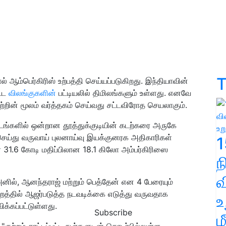
T
ல் ஆம்பெர்கிரிஸ் உற்பத்தி செய்யப்படுகிறது. இந்தியாவின்
ட்ட
விலங்குகளின்
பட்டியலில் திமிலங்களும் உள்ளது. எனவே
றின் மூலம் வர்த்தகம் செய்வது சட்டவிரோத செயலாகும்.
டங்களில் ஒன்றான தூத்துக்குடியின் கடற்கரை அருகே
செய்து வருவாய் புலனாய்வு இயக்குனரக அதிகாரிகள்
1
ர் 31.6 கோடி மதிப்பிலான 18.1 கிலோ அம்பர்கிரிஸை
வ
னில், ஆனந்தராஜ் மற்றும் பெத்தேன் என 4 பேரையும்
றத்தில் ஆஜர்படுத்த நடவடிக்கை எடுத்து வருவதாக
உ
ிக்கப்பட்டுள்ளது.
Subscribe
ம
"குற்றம் சாட்டப்பட்ட நபர்களுடன் தொடர்பில்லுள்ள