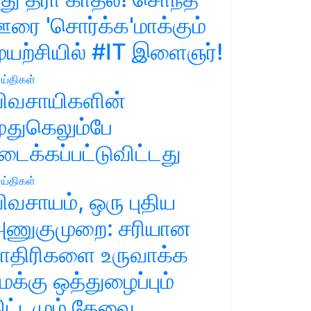
ரை 'சொர்க்க'மாக்கும்
ுயற்சியில் #IT இளைஞர்!
ய்திகள்
ிவசாயிகளின்
ுதுகெலும்பே
டைக்கப்பட்டுவிட்டது
ய்திகள்
ிவசாயம், ஒரு புதிய
ணுகுமுறை: சரியான
ாதிரிகளை உருவாக்க
மக்கு ஒத்துழைப்பும்
ிட்டமும் தேவை.