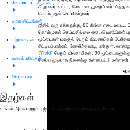
விவசாய பட்டறைகள்
அலுவலர், வட்டார வேளாண் துறையினர் பரிந்துர
கொள்முதல் செய்கின்றனர்.
அரசு திட்டங்கள்
இதில் ஒரு ஏக்கருக்கு, 80 கிலோ எடை உடைய 3
கொள்முதல் செய்வதில்லை என, விவசாயிகள் புகா
மூட்டைகள் மகசூல் பெறும் விவசாயிகள் பெரிதளவி
மற்றவைகள்
சிட்டியம்பாக்கம், கோவிந்தவாடி, பரந்துார், வால
(
Yield
) பெறும் விவசாயிகள், 30 மூட்டைகளுக்
வலைப்பதிவுகள்
செய்ய முடியாத நிலைக்கு தள்ளப்பட்டு உள்ளனர்.
ADV
Directory
இதழ்கள்
எங்கள் அச்சு மற்றும் டிஜிட்டல் பத்திரிகைகளுக்கு குழுசேரவும்