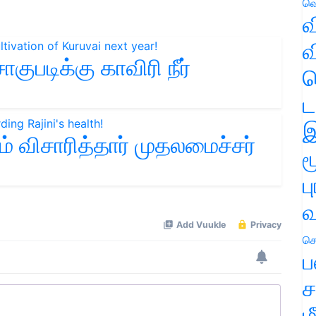
வெ
வ
வ
ுபடிக்கு காவிரி நீர்
ஹ
ட
இ
ம் விசாரித்தார் முதலமைச்சர்
ம
ப
வ
செ
ப
ச
ம