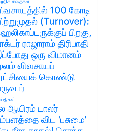
ற்றிக் கதைகள்
ிவசாயத்தில் 100 கோடி
ிற்றுமுதல் (Turnover):
ெலிகாப்டருக்குப் பிறகு,
ாக்டர் ராஜாராம் திரிபாதி
ப்போது ஒரு விமானம்
ூலம் விவசாயப்
ுரட்சியைக் கொண்டு
ருவார்
ய்திகள்
ல ஆயிரம் டாலர்
ம்பளத்தை விட 'பசுமை'
ீது தீரா காதல்! சொந்த