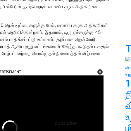
ையின்பேரில் நுகர்பொருள் வாணிப கழக அதிகாரிகள்
0 நெல் மூட்டைகளுக்கு மேல், வாணிப கழக அதிகாரிகள்
ர் தெரிவிக்கின்றனர். இதனால், ஒரு ஏக்கருக்கு 45
ல் பாதிக்கப்பட்டு உள்ளனர். குறிப்பாக தென்னேரி,
T
ாஜாபாத் ஆகிய குறு வட்டங்களைச் சேர்ந்த, கூடுதல் மகசூல்
கு மேற்பட்டவற்றை கொள்முதல் நிலையத்தில் விற்பனை
ERTISEMENT
1
வ
உ
Subscribe
ம