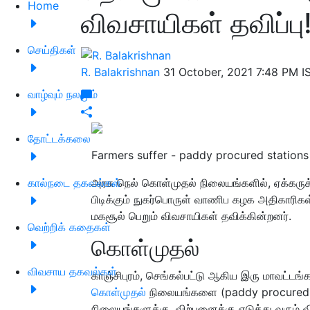
Home
விவசாயிகள் தவிப்பு
செய்திகள்
R. Balakrishnan
31 October, 2021 7:48 PM 
வாழ்வும் நலமும்
தோட்டக்கலை
Farmers suffer - paddy procured stations
கால்நடை தகவல்கள்
அரசு நெல் கொள்முதல் நிலையங்களில், ஏக்கருக
பிடிக்கும் நுகர்பொருள் வாணிப கழக அதிகாரிகள
மகசூல் பெறும் விவசாயிகள் தவிக்கின்றனர்.
வெற்றிக் கதைகள்
கொள்முதல்
விவசாய தகவல்கள்
காஞ்சிபுரம், செங்கல்பட்டு ஆகிய இரு மாவட்டங
கொள்முதல்
நிலையங்களை (paddy procured st
நிலையங்களுக்கு, விற்பனைக்கு எடுத்து வரும்