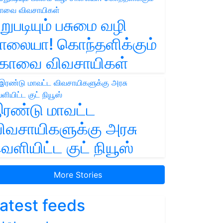
றுபடியும் பசுமை வழி
ாலையா! கொந்தளிக்கும்
ோவை விவசாயிகள்
ரண்டு மாவட்ட
ிவசாயிகளுக்கு அரசு
ெளியிட்ட குட் நியூஸ்
More Stories
atest feeds