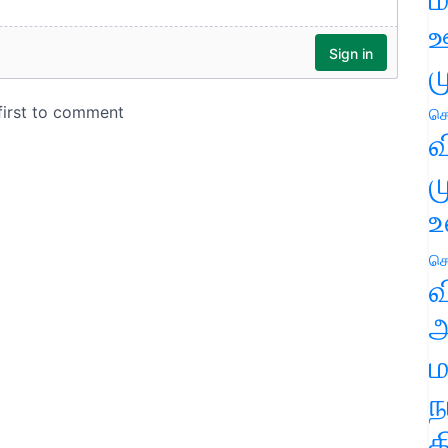
ஊ
ம
செ
வ
ம
உ
செ
வ
அ
ம
ந
த