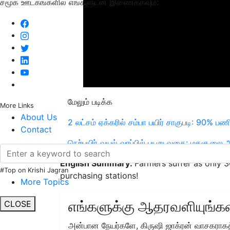
சமூக ஊடகங்களில் எங்களுடன் இணைக்கவும்:
மேலும் படிக்க
More Links
About Us
2 லட்சம் ஏக்கரில் சம்பா பயிர் சாகுபடி: 90% பண
Contact
நெற்பயிர் வயல் வரப்பில் பயறு வகை: மகசூலை அ
English Summary:
Farmers suffer as only 
#Top on Krishi Jagran
purchasing stations!
More Topics
எங்களுக்கு ஆதரவளியுங்கள
CLOSE
அன்பான நேயர்களே, கிருஷி ஜாக்ரன் வாசகராகத்