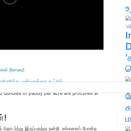
உ
I
D
'
க
ிகள் நிறைவு!
திகரித்து, மன்வளத்தை கூட்டும்
30 bundles of paddy per acre are procured at
ம
க
்!
ம
 தொடர்ந்து இருப்பதற்கு நன்றி. உங்களைப் போன்ற