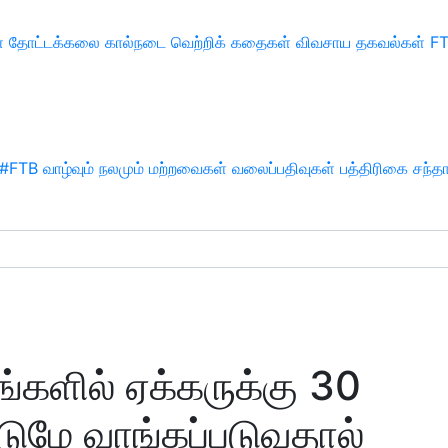
்
தோட்டக்கலை
கால்நடை
வெற்றிக் கதைகள்
விவசாய தகவல்கள்
F
#FTB
வாழ்வும் நலமும்
மற்றவைகள்
வலைப்பதிவுகள்
பத்திரிகை சந்த
களில் ஏக்கருக்கு 30
டுமே வாங்கப்படுவதால்