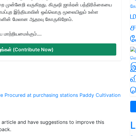
ை முன்னேறி வருகிறது. கிருஷி ஜாக்ரன் பத்திரிக்கையை
ிராமப்புற இந்தியாவின் ஒவ்வொரு மூலையிலும் உள்ள
ம
களின் மேலான ஆதரவு கோருகிறோம்.
ச
மாற்றியமைக்கும்....
க
்யுங்கள் (Contribute Now)
இ
வ
வ
re
Procured at purchasing stations
Paddy Cultivation
is article and have suggestions to improve this
L
back.