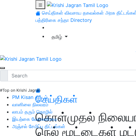
செய்திகள்
விவசாய தகவல்கள்
அரசு திட்டங்கள
பத்திரிகை சந்தா
Directory
தமிழ்
#Top on Krishi Jagran
செய்திகள்
PM Kisan திட்டம்
வானிலை நிலவரம்
லாபம் தரும் தொழில்
கொள்முதல் நிலையங்
இயற்கை வேளாண்மை
அஞ்சல் சேமிப்பு திட்டங்கள்
நெல் மூட்டைகள் மட்