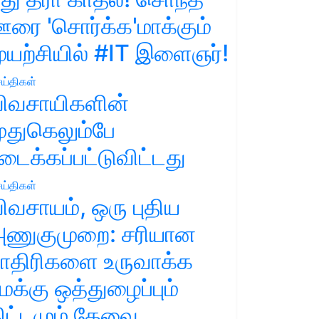
ரை 'சொர்க்க'மாக்கும்
ுயற்சியில் #IT இளைஞர்!
ய்திகள்
ிவசாயிகளின்
ுதுகெலும்பே
டைக்கப்பட்டுவிட்டது
ய்திகள்
ிவசாயம், ஒரு புதிய
ணுகுமுறை: சரியான
ாதிரிகளை உருவாக்க
மக்கு ஒத்துழைப்பும்
ிட்டமும் தேவை.