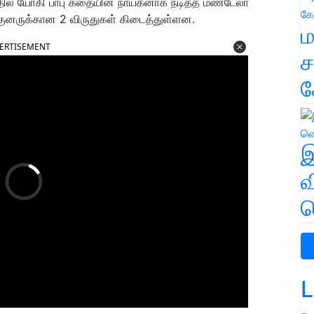
ில் யோகி பாபு கதையின் நாயகனாக நடித்த மண்டேலா
்குனருக்கான 2 விருதுகள் கிடைத்துள்ளன.
ம
ERTISEMENT
ச
க
இ
வ
வ
L