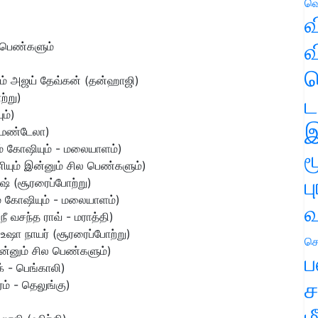
வெ
வ
வ
ல பெண்களும்
ஹ
்றும் அஜய் தேவ்கன் (தன்ஹாஜி)
்று)
ட
ம்)
இ
(மண்டேலா)
ம் கோஷியும் - மலையாளம்)
ம
னியும் இன்னும் சில பெண்களும்)
ப
ஷ் (சூரரைப்போற்று)
ம் கோஷியும் - மலையாளம்)
வ
ீ வசந்த ராவ் - மராத்தி)
உஷா நாயர் (சூரரைப்போற்று)
செ
் இன்னும் சில பெண்களும்)
ப
க் - பெங்காலி)
ச
் - தெலுங்கு)
ம