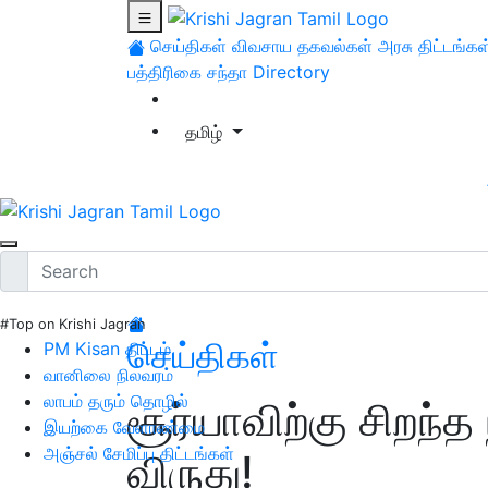
செய்திகள்
விவசாய தகவல்கள்
அரசு திட்டங்கள
பத்திரிகை சந்தா
Directory
தமிழ்
#Top on Krishi Jagran
செய்திகள்
PM Kisan திட்டம்
வானிலை நிலவரம்
லாபம் தரும் தொழில்
சூர்யாவிற்கு சிறந்
இயற்கை வேளாண்மை
அஞ்சல் சேமிப்பு திட்டங்கள்
விருது!