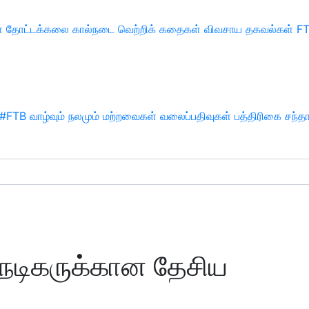
்
தோட்டக்கலை
கால்நடை
வெற்றிக் கதைகள்
விவசாய தகவல்கள்
F
#FTB
வாழ்வும் நலமும்
மற்றவைகள்
வலைப்பதிவுகள்
பத்திரிகை சந்த
த நடிகருக்கான தேசிய