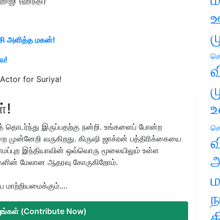
ஹாஜி (ஹிந்தி)
ஊ
ம
சி அளித்த மகன்!
செ
ை!
வ
Actor for Suriya!
ம
உ
்!
 தொடர்ந்து இருப்பதற்கு நன்றி. உங்களைப் போன்ற
செ
வ
ை முன்னேறி வருகிறது. கிருஷி ஜாக்ரன் பத்திரிக்கையை
ிராமப்புற இந்தியாவின் ஒவ்வொரு மூலையிலும் உள்ள
அ
களின் மேலான ஆதரவு கோருகிறோம்.
ம
மாற்றியமைக்கும்....
ந
்யுங்கள் (Contribute Now)
த