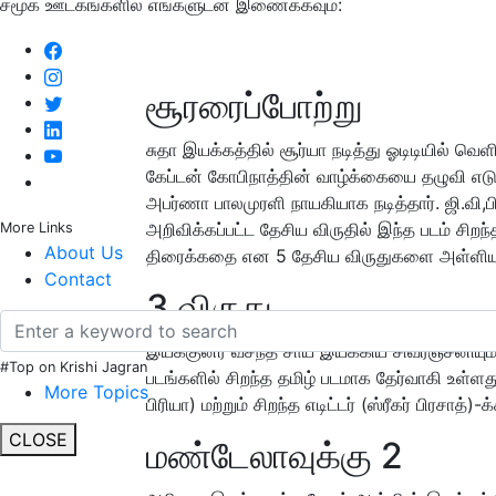
சமூக ஊடகங்களில் எங்களுடன் இணைக்கவும்:
சூரரைப்போற்று
சுதா இயக்கத்தில் சூர்யா நடித்து ஓடிடியில் வெள
கேப்டன் கோபிநாத்தின் வாழ்க்கையை தழுவி எடுக
அபர்ணா பாலமுரளி நாயகியாக நடித்தார். ஜி.வி
அறிவிக்கப்பட்ட தேசிய விருதில் இந்த படம் சிறந
More Links
About Us
திரைக்கதை என 5 தேசிய விருதுகளை அள்ளிய
Contact
3 விருது
இயக்குனர் வசந்த் சாய் இயக்கிய சிவரஞ்சனியு
#Top on Krishi Jagran
படங்களில் சிறந்த தமிழ் படமாக தேர்வாகி உள்ளத
More Topics
பிரியா) மற்றும் சிறந்த எடிட்டர் (ஸ்ரீகர் பிரசாத்)
CLOSE
மண்டேலாவுக்கு 2