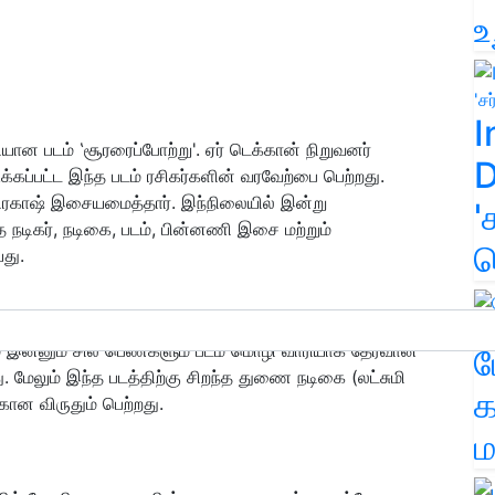
உ
I
ியான படம் ‛சூரரைப்போற்று'. ஏர் டெக்கான் நிறுவனர்
D
்கப்பட்ட இந்த படம் ரசிகர்களின் வரவேற்பை பெற்றது.
,பிரகாஷ் இசையமைத்தார். இந்நிலையில் இன்று
'
்த நடிகர், நடிகை, படம், பின்னணி இசை மற்றும்
க
து.
ம் இன்னும் சில பெண்களும் படம் மொழி வாரியாக தேர்வான
ம
ு. மேலும் இந்த படத்திற்கு சிறந்த துணை நடிகை (லட்சுமி
க
-க்கான விருதும் பெற்றது.
ம