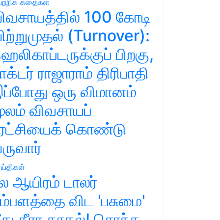
ற்றிக் கதைகள்
ிவசாயத்தில் 100 கோடி
ிற்றுமுதல் (Turnover):
ெலிகாப்டருக்குப் பிறகு,
ாக்டர் ராஜாராம் திரிபாதி
ப்போது ஒரு விமானம்
ூலம் விவசாயப்
ுரட்சியைக் கொண்டு
ருவார்
ய்திகள்
ல ஆயிரம் டாலர்
ம்பளத்தை விட 'பசுமை'
ீது தீரா காதல்! சொந்த