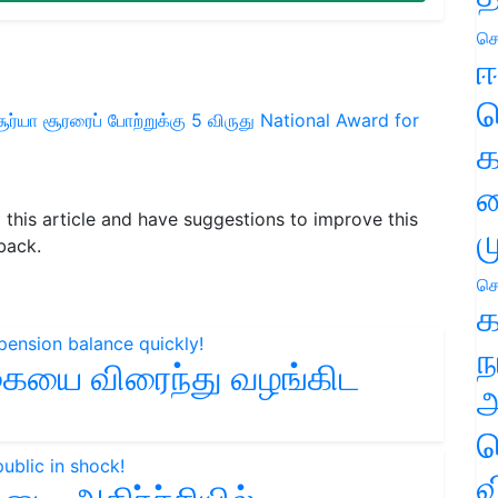
செ
ஈ
ப
சூர்யா
சூரரைப் போற்றுக்கு 5 விருது
National Award for
க
வ
d this article and have suggestions to improve this
ம
back.
செ
க
ந
ையை விரைந்து வழங்கிட
அ
ச
வ