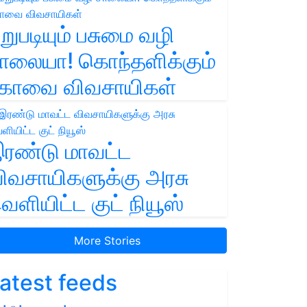
றுபடியும் பசுமை வழி
ாலையா! கொந்தளிக்கும்
ோவை விவசாயிகள்
ரண்டு மாவட்ட
ிவசாயிகளுக்கு அரசு
ெளியிட்ட குட் நியூஸ்
More Stories
atest feeds