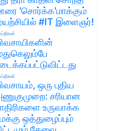
ரை 'சொர்க்க'மாக்கும்
ுயற்சியில் #IT இளைஞர்!
ய்திகள்
ிவசாயிகளின்
ுதுகெலும்பே
டைக்கப்பட்டுவிட்டது
ய்திகள்
ிவசாயம், ஒரு புதிய
ணுகுமுறை: சரியான
ாதிரிகளை உருவாக்க
மக்கு ஒத்துழைப்பும்
ிட்டமும் தேவை.