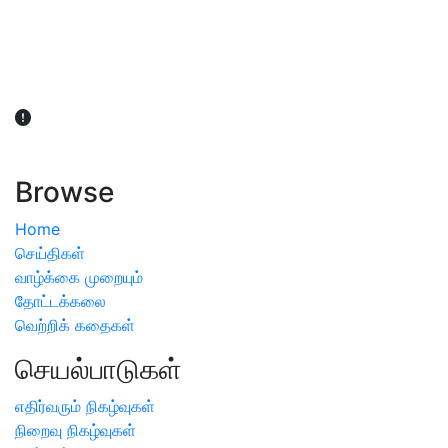
விவசாயிகள் நலன் கருதி சாகுபடி தொடர்பான சந்தேகம்
ஏற்பட்டால் வேளாண் விஞ்ஞானிகளை அணுகலாம்: தமிழக அரசு
அறிவிப்பு
Browse
Home
செய்திகள்
வாழ்க்கை முறையும்
தோட்டக்கலை
வெற்றிக் கதைகள்
செயல்பாடுகள்
எதிர்வரும் நிகழ்வுகள்
நிறைவு நிகழ்வுகள்