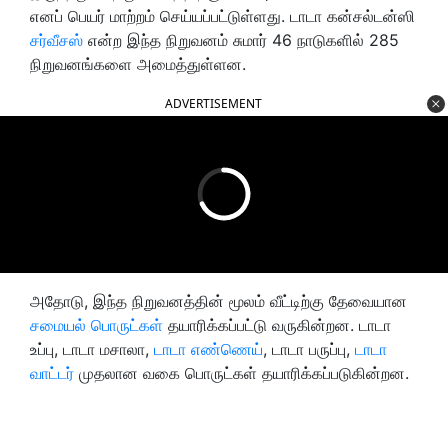
எனப் பெயர் மாற்றம் செய்யப்பட்டுள்ளது. டாடா கன்சல்டன்ஸி
சர்வீசஸ்
என்ற இந்த நிறுவனம் சுமார் 46 நாடுகளில் 285
நிறுவனங்களை அமைத்துள்ளன.
ADVERTISEMENT
அதோடு, இந்த நிறுவனத்தின் மூலம் வீட்டிற்கு தேவையான
சமையல் பொருட்கள்
தயாரிக்கப்பட்டு வருகின்றன. டாடா
உப்பு, டாடா மசாலா,
டாடா எண்ணெய்
, டாடா பருப்பு,
டாடா
வாட்டர்
முதலான வகை பொருட்கள் தயாரிக்கப்படுகின்றன.