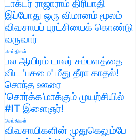
டாக்டர் ராஜாராம் திரிபாதி
இப்போது ஒரு விமானம் மூலம்
விவசாயப் புரட்சியைக் கொண்டு
வருவார்
செய்திகள்
பல ஆயிரம் டாலர் சம்பளத்தை
விட 'பசுமை' மீது தீரா காதல்!
சொந்த ஊரை
'சொர்க்க'மாக்கும் முயற்சியில்
#IT இளைஞர்!
செய்திகள்
விவசாயிகளின் முதுகெலும்பே