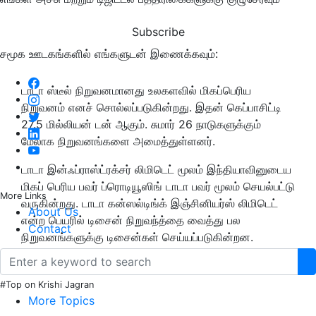
Subscribe
சமூக ஊடகங்களில் எங்களுடன் இணைக்கவும்:
டாடா ஸ்டீல் நிறுவனமானது உலகளவில் மிகப்பெரிய
நிறுவனம் எனச் சொல்லப்படுகின்றது. இதன் கெப்பாசிட்டி
27.5 மில்லியன் டன் ஆகும். சுமார் 26 நாடுகளுக்கும்
மேலாக நிறுவனங்களை அமைத்துள்ளனர்.
டாடா இன்ஃப்ராஸ்ட்ரக்சர் லிமிடெட் மூலம் இந்தியாவினுடைய
மிகப் பெரிய பவர் ப்ரொடியூஸிங் டாடா பவர் மூலம் செயல்பட்டு
More Links
வருகின்றது. டாடா கன்ஸல்டிங்க் இஞ்சினியர்ஸ் லிமிடெட்
About Us
என்ற பெயரில் டிசைன் நிறுவந்த்தை வைத்து பல
Contact
நிறுவனங்களுக்கு டிசைன்கள் செய்யப்படுகின்றன.
#Top on Krishi Jagran
More Topics