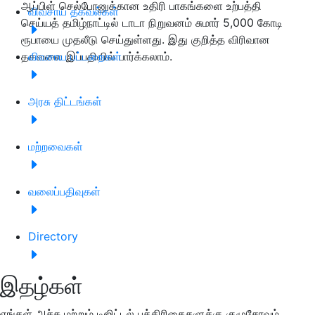
ஆப்பிள் செல்போனுக்கான உதிரி பாகங்களை உற்பத்தி
விவசாய தகவல்கள்
செய்யத் தமிழ்நாட்டில் டாடா நிறுவனம் சுமார் 5,000 கோடி
ரூபாயை முதலீடு செய்துள்ளது. இது குறித்த விரிவான
தகவலை இப்பதிவில் பார்க்கலாம்.
விவசாய பட்டறைகள்
அரசு திட்டங்கள்
மற்றவைகள்
வலைப்பதிவுகள்
Directory
இதழ்கள்
எங்கள் அச்சு மற்றும் டிஜிட்டல் பத்திரிகைகளுக்கு குழுசேரவும்