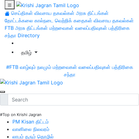
செய்திகள்
விவசாய தகவல்கள்
அரசு திட்டங்கள்
தோட்டக்கலை
கால்நடை
வெற்றிக் கதைகள்
விவசாய தகவல்கள்
FTB
அரசு திட்டங்கள்
மற்றவைகள்
வலைப்பதிவுகள்
பத்திரிகை
சந்தா
Directory
தமிழ்
#FTB
வாழ்வும் நலமும்
மற்றவைகள்
வலைப்பதிவுகள்
பத்திரிகை
சந்தா
#Top on Krishi Jagran
PM Kisan திட்டம்
வானிலை நிலவரம்
லாபம் தரும் தொழில்