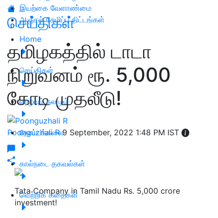
இயற்கை வேளாண்மை
செய்திகள்
அஞ்சல் சேமிப்பு திட்டங்கள்
Home
தமிழகத்தில் டாடா
நிறுவனம் ரூ. 5,000
செய்திகள்
கோடி முதலீடு!
வாழ்வும் நலமும்
Poonguzhali R
தோட்டக்கலை
9 September, 2022 1:48 PM IST
கால்நடை தகவல்கள்
Tata Company in Tamil Nadu Rs. 5,000 crore
வெற்றிக் கதைகள்
investment!