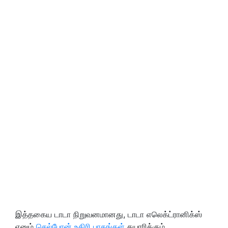
இத்தகைய டாடா நிறுவனமானது, டாடா எலெக்ட்ரானிக்ஸ்
எனும்
செல்போன் உதிரி பாகங்கள்
தயாரிக்கும்