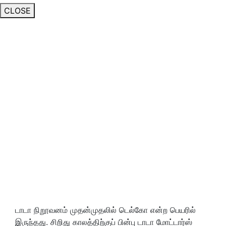
CLOSE
டாடா நிறூவனம் முதன்முதலில் டெல்கோ என்ற பெயரில்
இருந்தது. சிறிது காலத்திற்குப் பின்பு டாடா மோட்டார்ஸ்