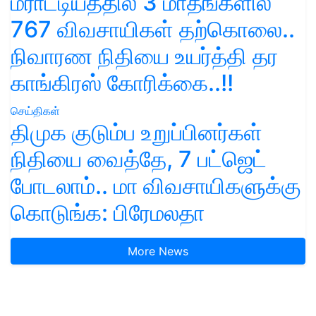
மராட்டியத்தில் 3 மாதங்களில்
767 விவசாயிகள் தற்கொலை..
நிவாரண நிதியை உயர்த்தி தர
காங்கிரஸ் கோரிக்கை..!!
செய்திகள்
திமுக குடும்ப உறுப்பினர்கள்
நிதியை வைத்தே, 7 பட்ஜெட்
போடலாம்.. மா விவசாயிகளுக்கு
கொடுங்க: பிரேமலதா
More News