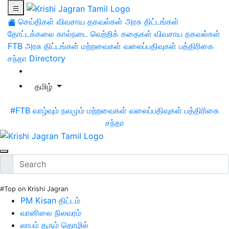
செய்திகள்
விவசாய தகவல்கள்
அரசு திட்டங்கள்
தோட்டக்கலை
கால்நடை
வெற்றிக் கதைகள்
விவசாய தகவல்கள்
FTB
அரசு திட்டங்கள்
மற்றவைகள்
வலைப்பதிவுகள்
பத்திரிகை
சந்தா
Directory
தமிழ்
#FTB
வாழ்வும் நலமும்
மற்றவைகள்
வலைப்பதிவுகள்
பத்திரிகை
சந்தா
#Top on Krishi Jagran
PM Kisan திட்டம்
வானிலை நிலவரம்
லாபம் தரும் தொழில்