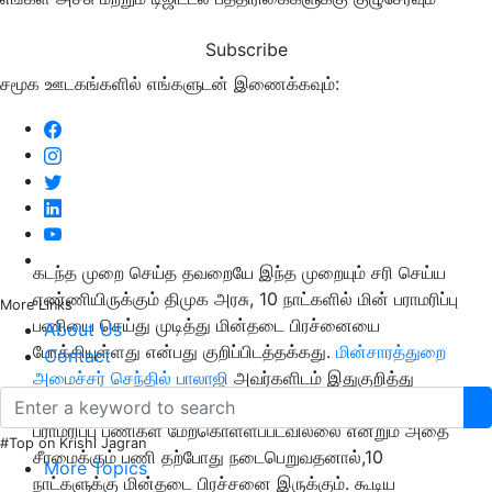
Subscribe
சமூக ஊடகங்களில் எங்களுடன் இணைக்கவும்:
கடந்த முறை செய்த தவறையே இந்த முறையும் சரி செய்ய
எண்ணியிருக்கும் திமுக அரசு, 10 நாட்களில் மின் பராமரிப்பு
More Links
பணியை செய்து முடித்து மின்தடை பிரச்னையை
About Us
போக்கியுள்ளது என்பது குறிப்பிடத்தக்கது.
மின்சாரத்துறை
Contact
அமைச்சர் செந்தில் பாலாஜி
அவர்களிடம் இதுகுறித்து
விளக்கம் கேட்ட போது, அதிமுக ஆட்சியில் 9 மாதமாக மின்
பராமரிப்பு பணிகள் மேற்கொள்ளப்படவில்லை என்றும் அதை
#Top on Krishi Jagran
சீரமைக்கும் பணி தற்போது நடைபெறுவதனால்,10
More Topics
நாட்களுக்கு மின்தடை பிரச்சனை இருக்கும். கூடிய