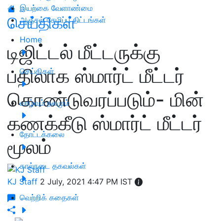
இயற்கை வேளாண்மை
செய்திகள்
அஞ்சல் சேமிப்பு திட்டங்கள்
Home
டிஜிட்டல் மீட்டருக்கு
பதிலாக ஸ்மார்ட் மீட்டர்
செய்திகள்
கொண்டுவரப்படும்- மின்
வாழ்வும் நலமும்
கணக்கீடு ஸ்மார்ட் மீட்டர்
தோட்டக்கலை
மூலம்
கால்நடை தகவல்கள்
KJ Staff
2 July, 2021 4:47 PM IST
வெற்றிக் கதைகள்