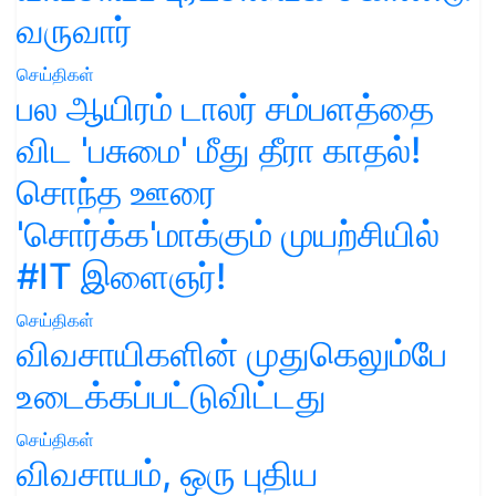
வருவார்
செய்திகள்
பல ஆயிரம் டாலர் சம்பளத்தை
விட 'பசுமை' மீது தீரா காதல்!
சொந்த ஊரை
'சொர்க்க'மாக்கும் முயற்சியில்
#IT இளைஞர்!
செய்திகள்
விவசாயிகளின் முதுகெலும்பே
உடைக்கப்பட்டுவிட்டது
செய்திகள்
விவசாயம், ஒரு புதிய