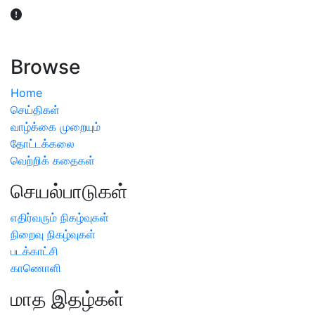
விவசாயிகள் நலன் கருதி சாகுபடி தொடர்பான சந்தேகம்
ஏற்பட்டால் வேளாண் விஞ்ஞானிகளை அணுகலாம்: தமிழக அரசு
அறிவிப்பு
Browse
Home
செய்திகள்
வாழ்க்கை முறையும்
தோட்டக்கலை
வெற்றிக் கதைகள்
செயல்பாடுகள்
எதிர்வரும் நிகழ்வுகள்
நிறைவு நிகழ்வுகள்
படக்காட்சி
காணொளி
மாத இதழ்கள்