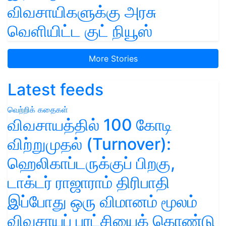
விவசாயிகளுக்கு அரசு
வெளியிட்ட குட் நியூஸ்
More Stories
Latest feeds
வெற்றிக் கதைகள்
விவசாயத்தில் 100 கோடி
விற்றுமுதல் (Turnover):
ஹெலிகாப்டருக்குப் பிறகு,
டாக்டர் ராஜாராம் திரிபாதி
இப்போது ஒரு விமானம் மூலம்
விவசாயப் புரட்சியைக் கொண்டு