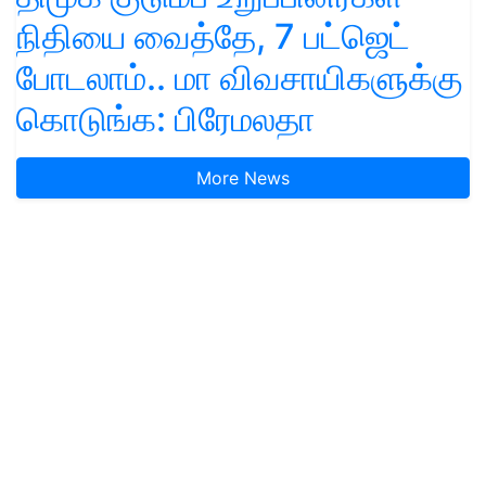
நிதியை வைத்தே, 7 பட்ஜெட்
போடலாம்.. மா விவசாயிகளுக்கு
கொடுங்க: பிரேமலதா
More News