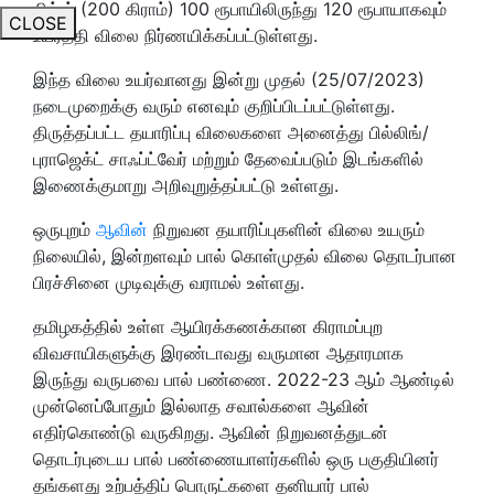
மிக்ஸ் (200 கிராம்) 100 ரூபாயிலிருந்து 120 ரூபாயாகவும்
CLOSE
உயர்த்தி விலை நிர்ணயிக்கப்பட்டுள்ளது.
இந்த விலை உயர்வானது இன்று முதல் (25/07/2023)
நடைமுறைக்கு வரும் எனவும் குறிப்பிடப்பட்டுள்ளது.
திருத்தப்பட்ட தயாரிப்பு விலைகளை அனைத்து பில்லிங்/
புராஜெக்ட் சாஃப்ட்வேர் மற்றும் தேவைப்படும் இடங்களில்
இணைக்குமாறு அறிவுறுத்தப்பட்டு உள்ளது.
ஒருபுறம்
ஆவின்
நிறுவன தயாரிப்புகளின் விலை உயரும்
நிலையில், இன்றளவும் பால் கொள்முதல் விலை தொடர்பான
பிரச்சினை முடிவுக்கு வராமல் உள்ளது.
தமிழகத்தில் உள்ள ஆயிரக்கணக்கான கிராமப்புற
விவசாயிகளுக்கு இரண்டாவது வருமான ஆதாரமாக
இருந்து வருபவை பால் பண்ணை. 2022-23 ஆம் ஆண்டில்
முன்னெப்போதும் இல்லாத சவால்களை ஆவின்
எதிர்கொண்டு வருகிறது. ஆவின் நிறுவனத்துடன்
தொடர்புடைய பால் பண்ணையாளர்களில் ஒரு பகுதியினர்
தங்களது உற்பத்திப் பொருட்களை தனியார் பால்