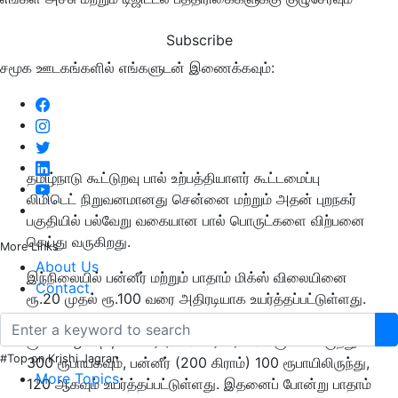
Subscribe
சமூக ஊடகங்களில் எங்களுடன் இணைக்கவும்:
தமிழ்நாடு கூட்டுறவு பால் உற்பத்தியாளர் கூட்டமைப்பு
லிமிடெட் நிறுவனமானது சென்னை மற்றும் அதன் புறநகர்
பகுதியில் பல்வேறு வகையான பால் பொருட்களை விற்பனை
செய்து வருகிறது.
More Links
About Us
இந்நிலையில் பன்னீர் மற்றும் பாதாம் மிக்ஸ் விலையினை
Contact
ரூ.20 முதல் ரூ.100 வரை அதிரடியாக உயர்த்தப்பட்டுள்ளது.
அதன்படி பன்னீர் (1 கிலோ) 450 ரூபாயிலிருந்து 550
ரூபாய் ஆகவும், பன்னீர் (500 கிராம்) 250 ரூபாயிலிருந்து
#Top on Krishi Jagran
300 ரூபாயகவும், பன்னீர் (200 கிராம்) 100 ரூபாயிலிருந்து,
More Topics
120 ஆகவும் உயர்த்தப்பட்டுள்ளது. இதனைப் போன்று பாதாம்