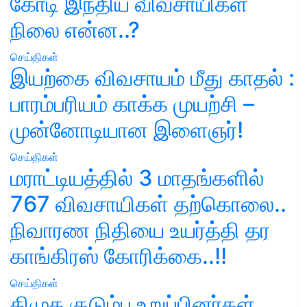
கோடி இந்திய விவசாயிகள்
நிலை என்ன..?
செய்திகள்
இயற்கை விவசாயம் மீது காதல் :
பாரம்பரியம் காக்க முயற்சி –
முன்னோடியான இளைஞர்!
செய்திகள்
மராட்டியத்தில் 3 மாதங்களில்
767 விவசாயிகள் தற்கொலை..
நிவாரண நிதியை உயர்த்தி தர
காங்கிரஸ் கோரிக்கை..!!
செய்திகள்
திமுக குடும்ப உறுப்பினர்கள்