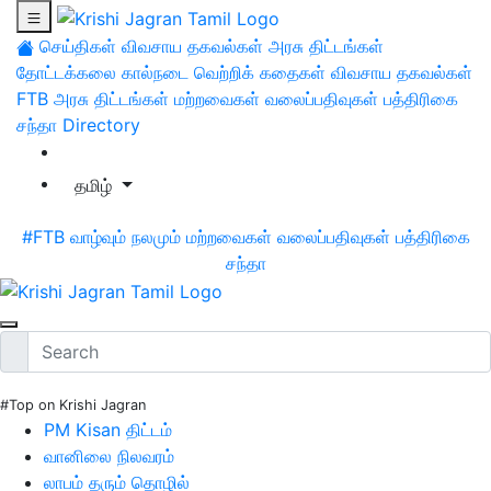
செய்திகள்
விவசாய தகவல்கள்
அரசு திட்டங்கள்
தோட்டக்கலை
கால்நடை
வெற்றிக் கதைகள்
விவசாய தகவல்கள்
FTB
அரசு திட்டங்கள்
மற்றவைகள்
வலைப்பதிவுகள்
பத்திரிகை
சந்தா
Directory
தமிழ்
#FTB
வாழ்வும் நலமும்
மற்றவைகள்
வலைப்பதிவுகள்
பத்திரிகை
சந்தா
#Top on Krishi Jagran
PM Kisan திட்டம்
வானிலை நிலவரம்
லாபம் தரும் தொழில்