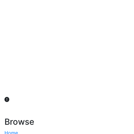
விவசாயிகள் நலன் கருதி சாகுபடி தொடர்பான சந்தேகம்
ஏற்பட்டால் வேளாண் விஞ்ஞானிகளை அணுகலாம்: தமிழக அரசு
அறிவிப்பு
Browse
Home