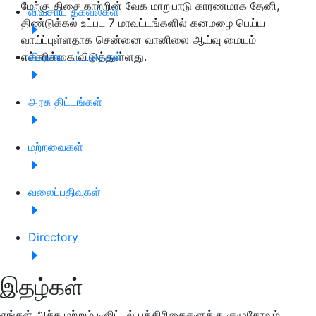
மேற்கு திசை காற்றின் வேக மாறுபாடு காரணமாக தேனி,
விவசாய தகவல்கள்
திண்டுக்கல் உட்பட 7 மாவட்டங்களில் கனமழை பெய்ய
வாய்ப்புள்ளதாக சென்னை வானிலை ஆய்வு மையம்
எச்சரிக்கை விடுத்துள்ளது.
விவசாய பட்டறைகள்
அரசு திட்டங்கள்
மற்றவைகள்
வலைப்பதிவுகள்
Directory
இதழ்கள்
எங்கள் அச்சு மற்றும் டிஜிட்டல் பத்திரிகைகளுக்கு குழுசேரவும்