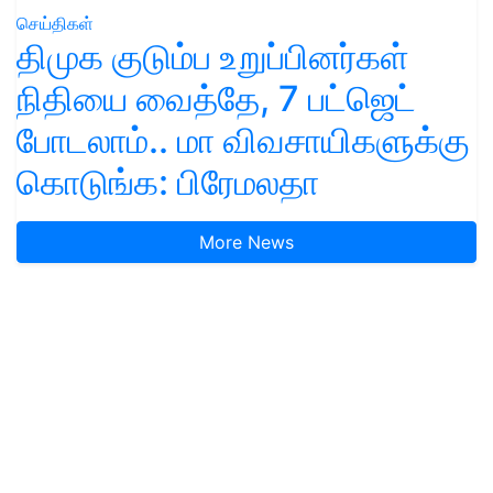
செய்திகள்
திமுக குடும்ப உறுப்பினர்கள்
நிதியை வைத்தே, 7 பட்ஜெட்
போடலாம்.. மா விவசாயிகளுக்கு
கொடுங்க: பிரேமலதா
More News