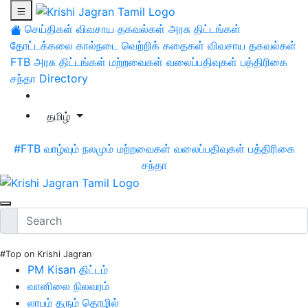
செய்திகள்
விவசாய தகவல்கள்
அரசு திட்டங்கள்
தோட்டக்கலை
கால்நடை
வெற்றிக் கதைகள்
விவசாய தகவல்கள்
FTB
அரசு திட்டங்கள்
மற்றவைகள்
வலைப்பதிவுகள்
பத்திரிகை
சந்தா
Directory
தமிழ்
#FTB
வாழ்வும் நலமும்
மற்றவைகள்
வலைப்பதிவுகள்
பத்திரிகை
சந்தா
#Top on Krishi Jagran
PM Kisan திட்டம்
வானிலை நிலவரம்
லாபம் தரும் தொழில்