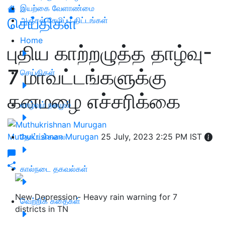
இயற்கை வேளாண்மை
செய்திகள்
அஞ்சல் சேமிப்பு திட்டங்கள்
Home
புதிய காற்றழுத்த தாழ்வு-
7 மாவட்டங்களுக்கு
செய்திகள்
கனமழை எச்சரிக்கை
வாழ்வும் நலமும்
Muthukrishnan Murugan
தோட்டக்கலை
25 July, 2023 2:25 PM IST
கால்நடை தகவல்கள்
New Depression- Heavy rain warning for 7
வெற்றிக் கதைகள்
districts in TN