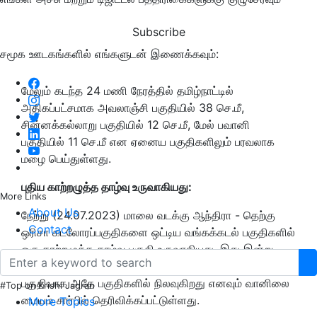
Subscribe
சமூக ஊடகங்களில் எங்களுடன் இணைக்கவும்:
மேலும் கடந்த 24 மணி நேரத்தில் தமிழ்நாட்டில்
அதிகப்பட்சமாக அவலாஞ்சி பகுதியில் 38 செ.மீ,
சின்னக்கல்லாறு பகுதியில் 12 செ.மீ, மேல் பவானி
பகுதியில் 11 செ.மீ என ஏனைய பகுதிகளிலும் பரவலாக
மழை பெய்துள்ளது.
புதிய காற்றழுத்த தாழ்வு உருவாகியது:
More Links
About Us
நேற்று (24.07.2023) மாலை வடக்கு ஆந்திரா - தெற்கு
Contact
ஒரிசா கடலோரப்பகுதிகளை ஒட்டிய வங்கக்கடல் பகுதிகளில்
ஒரு காற்றழுத்த தாழ்வு பகுதி உருவாகியது. இது இன்று
(25.07.2023) காலை ஆழ்ந்த காற்றழுத்த தாழ்வு
பகுதியாக அதே பகுதிகளில் நிலவுகிறது எனவும் வானிலை
#Top on Krishi Jagran
மையம் சார்பில் தெரிவிக்கப்பட்டுள்ளது.
More Topics