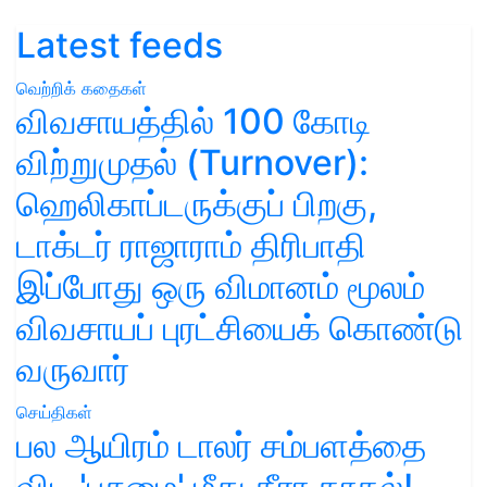
Latest feeds
வெற்றிக் கதைகள்
விவசாயத்தில் 100 கோடி
விற்றுமுதல் (Turnover):
ஹெலிகாப்டருக்குப் பிறகு,
டாக்டர் ராஜாராம் திரிபாதி
இப்போது ஒரு விமானம் மூலம்
விவசாயப் புரட்சியைக் கொண்டு
வருவார்
செய்திகள்
பல ஆயிரம் டாலர் சம்பளத்தை
விட 'பசுமை' மீது தீரா காதல்!